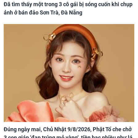
Đã tìm thấy một trong 3 cô gái bị sóng cuốn khi chụp
ảnh ở bán đảo Sơn Trà, Đà Nẵng
Đúng ngày mai, Chủ Nhật 9/8/2026, Phật Tổ che chở
3 con giáp 'đạp trúng mỏ vàng', tiền bạc nhiều như lá