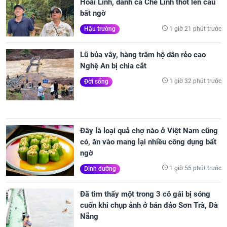
Hoài Linh, danh ca Chế Linh thốt lên câu
bất ngờ
1 giờ 21 phút trước
Hậu trường
Lũ bủa vây, hàng trăm hộ dân rẻo cao
Nghệ An bị chia cắt
1 giờ 32 phút trước
Đời sống
Đây là loại quả chợ nào ở Việt Nam cũng
có, ăn vào mang lại nhiều công dụng bất
ngờ
1 giờ 55 phút trước
Dinh dưỡng
Đã tìm thấy một trong 3 cô gái bị sóng
cuốn khi chụp ảnh ở bán đảo Sơn Trà, Đà
Nẵng