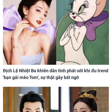
Địch Lệ Nhiệt Ba khiến dân tình phát sốt khi đu trend
'bạn gái mèo Tom', sự thật gây bất ngờ