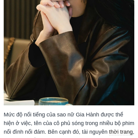
Mức độ nổi tiếng của sao nữ Gia Hành được thể
hiện ở việc, tên của cô phủ sóng trong nhiều bộ phim
nổi đình nổi đám. Bên cạnh đó, tài nguyên
thời trang
,