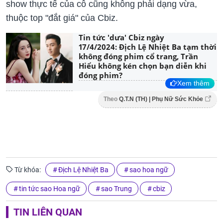
show thực tế của cô cũng không phải dạng vừa,
thuộc top "đắt giá" của Cbiz.
Tin tức 'dưa' Cbiz ngày
17/4/2024: Địch Lệ Nhiệt Ba tạm thời
không đóng phim cổ trang, Trần
Hiểu không kén chọn bạn diễn khi
đóng phim?
Xem thêm
Theo
Q.T.N (TH) | Phụ Nữ Sức Khỏe
Từ khóa:
Địch Lệ Nhiệt Ba
sao hoa ngữ
tin tức sao Hoa ngữ
sao Trung
cbiz
TIN LIÊN QUAN