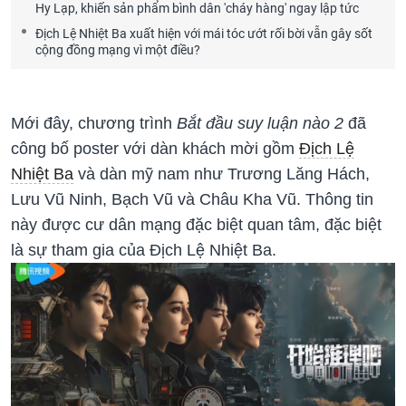
Hy Lạp, khiến sản phẩm bình dân 'cháy hàng' ngay lập tức
Địch Lệ Nhiệt Ba xuất hiện với mái tóc ướt rối bời vẫn gây sốt
cộng đồng mạng vì một điều?
Mới đây, chương trình
Bắt đầu suy luận nào 2
đã
công bố poster với dàn khách mời gồm
Địch Lệ
Nhiệt Ba
và dàn mỹ nam như Trương Lăng Hách,
Lưu Vũ Ninh, Bạch Vũ và Châu Kha Vũ. Thông tin
này được cư dân mạng đặc biệt quan tâm, đặc biệt
là sự tham gia của Địch Lệ Nhiệt Ba.