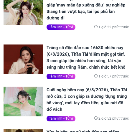
giáp 'may mắn ập xuống đầu', sự nghiệp
thăng tiến vượt bậc, tài lộc phủ kín
đường đi
1 giờ 22 phút trước
Tâm linh - Tử vi
Trúng số độc đắc sau 16h30 chiều nay
(6/8/2026), Thần Tài 'điểm mặt gọi tên',
3 con giáp lộc nhiều hơn sông, tài vận
sáng như trăng Rằm, chính thức hết khổ
1 giờ 57 phút trước
Tâm linh - Tử vi
Cuối ngày hôm nay (6/8/2026), Thần Tài
mở cửa, 3 con giáp ra đường 'đụng trúng
hố vàng', mỏi tay đếm tiền, giàu nứt đố
đổ vách
2 giờ 52 phút trước
Tâm linh - Tử vi