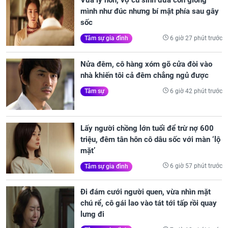
Vừa ly hôn, vợ cũ sinh đứa con giống
mình như đúc nhưng bí mật phía sau gây
sốc
6 giờ 27 phút trước
Tâm sự gia đình
Nửa đêm, cô hàng xóm gõ cửa đòi vào
nhà khiến tôi cả đêm chẳng ngủ được
6 giờ 42 phút trước
Tâm sự
Lấy người chồng lớn tuổi để trừ nợ 600
triệu, đêm tân hôn cô dâu sốc với màn ‘lộ
mặt’
6 giờ 57 phút trước
Tâm sự gia đình
Đi đám cưới người quen, vừa nhìn mặt
chú rể, cô gái lao vào tát tới tấp rồi quay
lưng đi