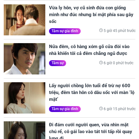
Vừa ly hôn, vợ cũ sinh đứa con giống
mình như đúc nhưng bí mật phía sau gây
sốc
5 giờ 45 phút trước
Tâm sự gia đình
Nửa đêm, cô hàng xóm gõ cửa đòi vào
nhà khiến tôi cả đêm chẳng ngủ được
6 giờ 0 phút trước
Tâm sự
Lấy người chồng lớn tuổi để trừ nợ 600
triệu, đêm tân hôn cô dâu sốc với màn ‘lộ
mặt’
6 giờ 15 phút trước
Tâm sự gia đình
Đi đám cưới người quen, vừa nhìn mặt
chú rể, cô gái lao vào tát tới tấp rồi quay
lưng đi