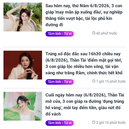
Sau hôm nay, thứ Năm 6/8/2026, 3 con
giáp 'may mắn ập xuống đầu', sự nghiệp
thăng tiến vượt bậc, tài lộc phủ kín
đường đi
40 phút trước
Tâm linh - Tử vi
Trúng số độc đắc sau 16h30 chiều nay
(6/8/2026), Thần Tài 'điểm mặt gọi tên',
3 con giáp lộc nhiều hơn sông, tài vận
sáng như trăng Rằm, chính thức hết khổ
1 giờ 15 phút trước
Tâm linh - Tử vi
Cuối ngày hôm nay (6/8/2026), Thần Tài
mở cửa, 3 con giáp ra đường 'đụng trúng
hố vàng', mỏi tay đếm tiền, giàu nứt đố
đổ vách
2 giờ 10 phút trước
Tâm linh - Tử vi