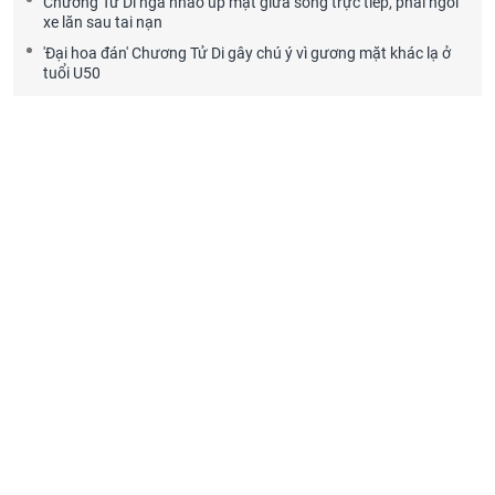
Chương Tử Di ngã nhào úp mặt giữa sóng trực tiếp, phải ngồi
xe lăn sau tai nạn
'Đại hoa đán' Chương Tử Di gây chú ý vì gương mặt khác lạ ở
tuổi U50