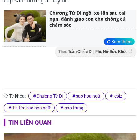
cặp sao "đường ai nấy đi".
Chương Tử Di ngồi xe lăn sau tai
nạn, đành giao con cho chồng cũ
chăm sóc
Xem thêm
Theo
Toàn Chiêu Di | Phụ Nữ Sức Khỏe
Từ khóa:
Chương Tử Di
sao hoa ngữ
cbiz
tin tức sao hoa ngữ
sao trung
TIN LIÊN QUAN