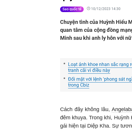
10/12/2023 14:30
Sao quốc tế
Chuyện tình của Huỳnh Hiểu Mi
quan tâm của cộng đồng mạng.
Minh sau khi anh ly hôn với n
Loạt ảnh khoe nhan sắc rạng r
tranh cãi vì điều này
Đối mặt với lệnh 'phong sát ng
trong Cbiz
Cách đây không lâu,
Angelab
đêm khuya. Trong khi, Huỳnh 
gái hiện tại Diệp Kha. Sự tươ