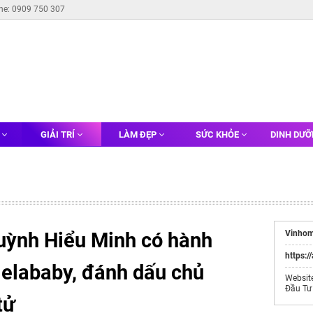
ine: 0909 750 307
G
GIẢI TRÍ
LÀM ĐẸP
SỨC KHỎE
DINH DƯ
uỳnh Hiểu Minh có hành
Vinhom
https:/
gelababy, đánh dấu chủ
Websit
Đầu Tư
tử