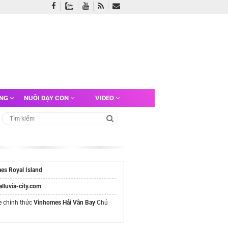
ỠNG
NUÔI DẠY CON
VIDEO
es Royal Island
/alluvia-city.com
e chính thức
Vinhomes Hải Vân Bay
Chủ