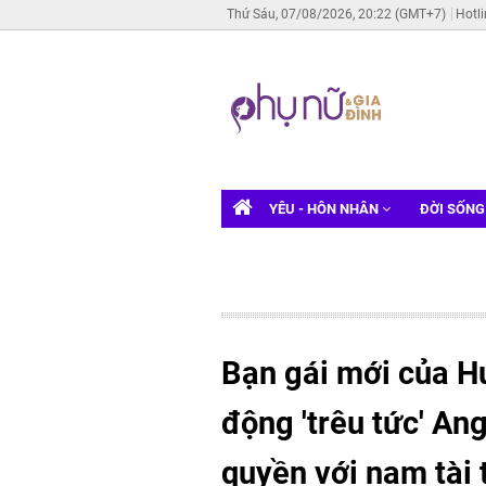
Thứ Sáu, 07/08/2026, 20:22 (GMT+7)
Hotl
YÊU - HÔN NHÂN
ĐỜI SỐN
Bạn gái mới của H
động 'trêu tức' An
quyền với nam tài 