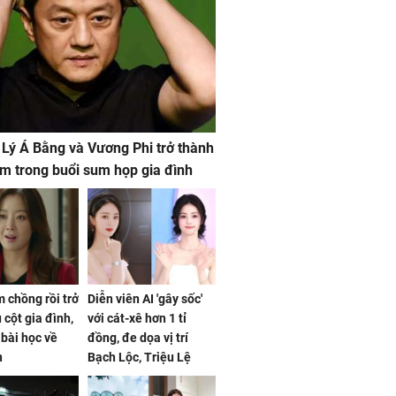
 Lý Á Bằng và Vương Phi trở thành
m trong buổi sum họp gia đình
 chồng rồi trở
Diễn viên AI 'gây sốc'
 cột gia đình,
với cát-xê hơn 1 tỉ
a bài học về
đồng, đe dọa vị trí
n
Bạch Lộc, Triệu Lệ
Dĩnh