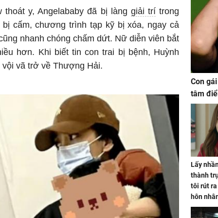
 thoát y, Angelababy đã bị làng
giải trí
trong
 bị cấm, chương trình tạp kỹ bị xóa, ngay cả
cũng nhanh chóng chấm dứt. Nữ diễn viên bắt
iều hơn. Khi biết tin con trai bị bệnh, Huỳnh
 vội vã trở về Thượng Hải.
Con gái
tâm điể
Lấy nhầm
thành trụ
tôi rút r
hôn nhâ