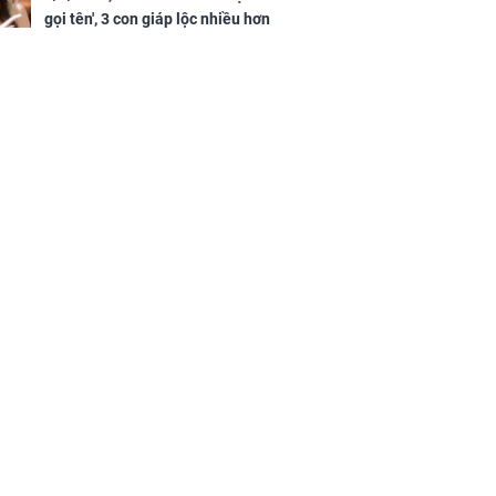
gọi tên', 3 con giáp lộc nhiều hơn
sông, tài vận sáng như trăng
Rằm, chính thức hết khổ