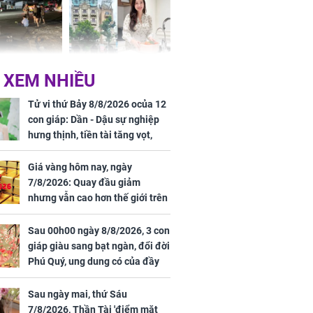
 Nữ công nhân
Đỗ Mỹ Linh hé lộ góc
 XEM NHIỀU
trên đường đi
bếp chill của nhà mới -
rong khu công
cạnh biệt thự bầu Hiển
Tử vi thứ Bảy 8/8/2026 ocủa 12
Sóng Thần
con giáp: Dần - Dậu sự nghiệp
hưng thịnh, tiền tài tăng vọt,
Mão - Thân công việc bất trắc,
tiền mất tật mang
Giá vàng hôm nay, ngày
7/8/2026: Quay đầu giảm
nhưng vẫn cao hơn thế giới trên
7 triệu đồng
Sau 00h00 ngày 8/8/2026, 3 con
00 ngày
giáp giàu sang bạt ngàn, đổi đời
, 3 con giáp
Phú Quý, ung dung có của đầy
g bạt ngàn,
nhà, ngày càng hưng thịnh sung
Phú Quý, ung
túc
của đầy nhà,
Sau ngày mai, thứ Sáu
g hưng thịnh
7/8/2026, Thần Tài 'điểm mặt