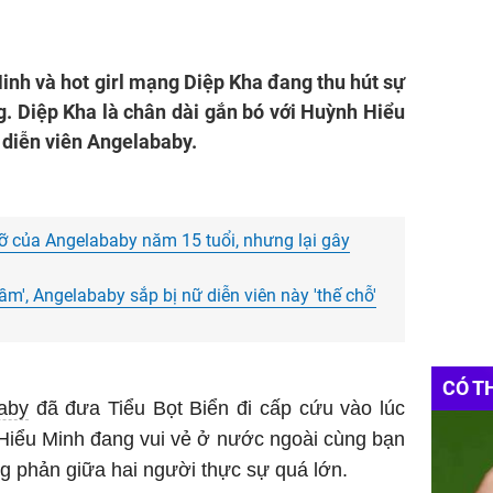
nh và hot girl mạng Diệp Kha đang thu hút sự
 Diệp Kha là chân dài gắn bó với Huỳnh Hiểu
ữ diễn viên Angelababy.
ỡ của Angelababy năm 15 tuổi, nhưng lại gây
ầm', Angelababy sắp bị nữ diễn viên này 'thế chỗ'
CÓ T
aby
đã đưa Tiểu Bọt Biển đi cấp cứu vào lúc
Hiểu Minh đang vui vẻ ở nước ngoài cùng bạn
ng phản giữa hai người thực sự quá lớn.