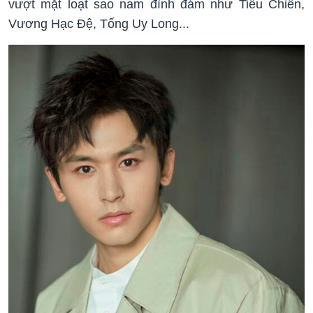
vượt mặt loạt sao nam đình đám như Tiêu Chiến,
Vương Hạc Đệ, Tống Uy Long...