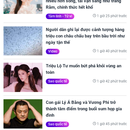
nhiều hơn sông, tài vận sáng như trăng
Rằm, chính thức hết khổ
1 giờ 25 phút trước
Tâm linh - Tử vi
Người dân ghi lại được cảnh tượng hàng
triệu con châu chấu bay trên bầu trời như
ngày tận thế
1 giờ 40 phút trước
Video
Triệu Lộ Tư muốn bứt phá khỏi vùng an
toàn
1 giờ 42 phút trước
Sao quốc tế
Con gái Lý Á Bằng và Vương Phi trở
thành tâm điểm trong buổi sum họp gia
đình
1 giờ 45 phút trước
Sao quốc tế