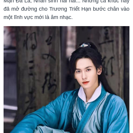
Mạn Đà La, Nhân sinh hải hải... Những ca khúc này
đã mở đường cho Trương Triết Hạn bước chân vào
một lĩnh vực mới là âm nhạc.