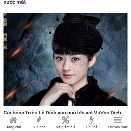
nước mắt
Cái bóng Triệu Lệ Dĩnh vẫn quá lớn với Vương Dịch
Đình trong 'Cửu Môn'
Trang chủ
Tin hot
Mã giảm giá
Chủ đề
Chuyên mục