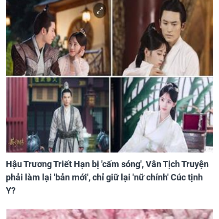
Hậu Trương Triết Hạn bị 'cấm sóng', Vân Tịch Truyện
phải làm lại 'bản mới', chỉ giữ lại 'nữ chính' Cúc tịnh
Y?