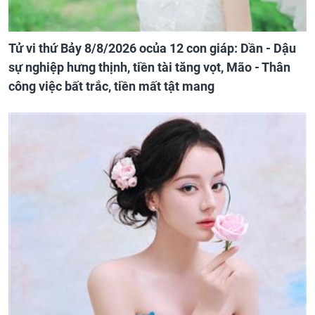
Tử vi thứ Bảy 8/8/2026 ocủa 12 con giáp: Dần - Dậu
sự nghiệp hưng thịnh, tiền tài tăng vọt, Mão - Thân
công việc bất trắc, tiền mất tật mang