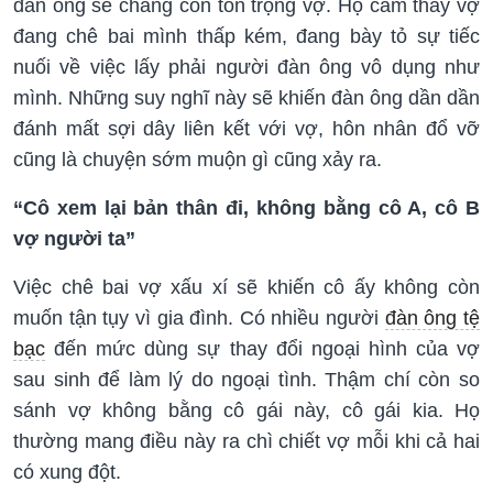
đàn ông sẽ chẳng còn tôn trọng vợ. Họ cảm thấy vợ
đang chê bai mình thấp kém, đang bày tỏ sự tiếc
nuối về việc lấy phải người đàn ông vô dụng như
mình. Những suy nghĩ này sẽ khiến đàn ông dần dần
đánh mất sợi dây liên kết với vợ, hôn nhân đổ vỡ
cũng là chuyện sớm muộn gì cũng xảy ra.
“Cô xem lại bản thân đi, không bằng cô A, cô B
vợ người ta”
Việc chê bai vợ xấu xí sẽ khiến cô ấy không còn
muốn tận tụy vì gia đình. Có nhiều người
đàn ông tệ
bạc
đến mức dùng sự thay đổi ngoại hình của vợ
sau sinh để làm lý do ngoại tình. Thậm chí còn so
sánh vợ không bằng cô gái này, cô gái kia. Họ
thường mang điều này ra chì chiết vợ mỗi khi cả hai
có xung đột.