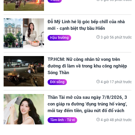
Đỗ Mỹ Linh hé lộ góc bếp chill của nhà
mới - cạnh biệt thự bầu Hiển
3 giờ 56 phút trước
Hậu trường
TP.HCM: Nữ công nhân tử vong trên
đường đi làm về trong khu công nghiệp
Sóng Thần
4 giờ 17 phút trước
Đời sống
Thần Tài mở cửa sau ngày 7/8/2026, 3
con giáp ra đường 'đụng trúng hố vàng',
mỏi tay đếm tiền, giàu nứt đố đổ vách
4 giờ 48 phút trước
Tâm linh - Tử vi