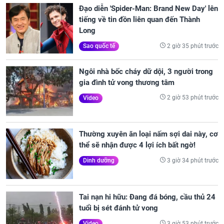
Đạo diễn 'Spider-Man: Brand New Day' lên
tiếng về tin đồn liên quan đến Thành
Long
2 giờ 35 phút trước
Sao quốc tế
Ngôi nhà bốc cháy dữ dội, 3 người trong
gia đình tử vong thương tâm
2 giờ 53 phút trước
Video
Thường xuyên ăn loại nấm sợi dai này, cơ
thể sẽ nhận được 4 lợi ích bất ngờ!
3 giờ 34 phút trước
Dinh dưỡng
Tai nạn hi hữu: Đang đá bóng, cầu thủ 24
tuổi bị sét đánh tử vong
3 giờ 53 phút trước
Video