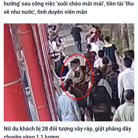
hưởng' sau công việc 'xuôi chèo mát mái', tiền tài 'thu
về như nước', tình duyên viên mãn
Nữ du khách bị 28 đối tượng vây ráp, giật phăng dây
chuyền vàng 1,1 lượng