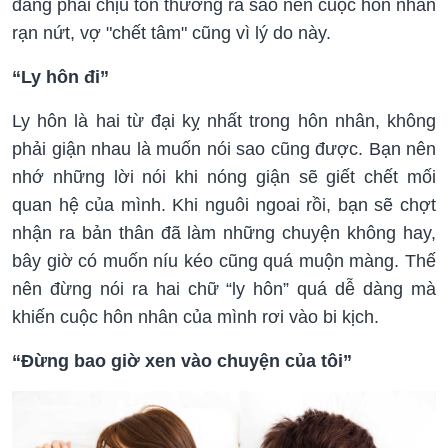
đang phải chịu tổn thương ra sao nên cuộc hôn nhân
rạn nứt, vợ "chết tâm" cũng vì lý do này.
“Ly hôn đi”
Ly hôn là hai từ đại kỵ nhất trong hôn nhân, không
phải giận nhau là muốn nói sao cũng được. Bạn nên
nhớ những lời nói khi nóng giận sẽ giết chết mối
quan hệ của mình. Khi nguôi ngoai rồi, bạn sẽ chợt
nhận ra bản thân đã làm những chuyện không hay,
bây giờ có muốn níu kéo cũng quá muộn màng. Thế
nên đừng nói ra hai chữ “ly hôn” quá dễ dàng mà
khiến cuộc hôn nhân của mình rơi vào bi kịch.
“Đừng bao giờ xen vào chuyện của tôi”