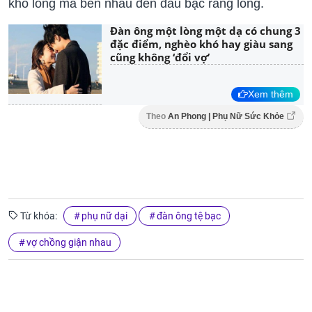
khó lòng mà bên nhau đến đầu bạc răng long.
Đàn ông một lòng một dạ có chung 3
đặc điểm, nghèo khó hay giàu sang
cũng không ‘đổi vợ’
Xem thêm
Theo
An Phong | Phụ Nữ Sức Khỏe
Từ khóa:
phụ nữ dại
đàn ông tệ bạc
vợ chồng giận nhau