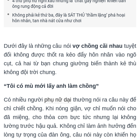
4 thứ phụ nữ nghĩ xấu nhưng là ‘chất gây nghiện’ khiến đàn
ông rung động cả đời
Không phải kẻ thứ ba, đây là SÁT THỦ ‘thầm lặng’ phá hoại
hôn nhân, tan nhà nát cửa như chơi
Dưới đây là những câu nói
vợ chồng cãi nhau
tuyệt
đối không được thốt ra kẻo đẩy hôn nhân vào ngõ
cụt, cả hai từ bạn chung giường biến thành kẻ thù
không đội trời chung.
“Tôi có mù mới lấy anh làm chồng”
Có nhiều người
phụ nữ dại
thường nói ra câu này để
chì chiết chồng. Khi nóng giận, vợ chỉ muốn nói cho
đã miệng, cho thỏa cơn bực tức nhưng lại không
lường trước hậu quả. Không chỉ làm ảnh hưởng đến
lòng tự trọng của đàn ông, câu nói này còn khiến họ