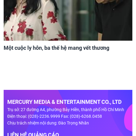
Một cuộc ly hôn, ba thế hệ mang vết thương
MERCURY MEDIA & ENTERTAINMENT CO., LTD
Trụ sở: 27 đường A4, phường Bảy Hiền, thành phố Hồ Chí Minh
Điện thoại: (028)-2236.9999 Fax: (028)-6268.0458
Chịu trách nhiệm nội dung: Đào Trọng Nhân
LIÊN HỆ QUẢNG CÁO