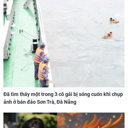
Đã tìm thấy một trong 3 cô gái bị sóng cuốn khi chụp
ảnh ở bán đảo Sơn Trà, Đà Nẵng