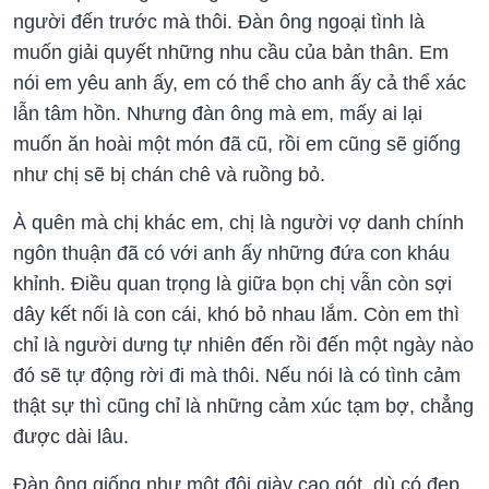
người đến trước mà thôi. Đàn ông ngoại tình là
muốn giải quyết những nhu cầu của bản thân. Em
nói em yêu anh ấy, em có thể cho anh ấy cả thể xác
lẫn tâm hồn. Nhưng đàn ông mà em, mấy ai lại
muốn ăn hoài một món đã cũ, rồi em cũng sẽ giống
như chị sẽ bị chán chê và ruồng bỏ.
À quên mà chị khác em, chị là người vợ danh chính
ngôn thuận đã có với anh ấy những đứa con kháu
khỉnh. Điều quan trọng là giữa bọn chị vẫn còn sợi
dây kết nối là con cái, khó bỏ nhau lắm. Còn em thì
chỉ là người dưng tự nhiên đến rồi đến một ngày nào
đó sẽ tự động rời đi mà thôi. Nếu nói là có tình cảm
thật sự thì cũng chỉ là những cảm xúc tạm bợ, chẳng
được dài lâu.
Đàn ông giống như một đôi giày cao gót, dù có đẹp