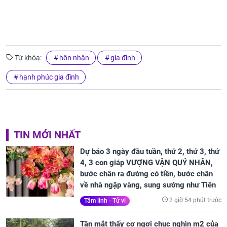
Từ khóa:
hôn nhân
gia đình
hạnh phúc gia đình
TIN MỚI NHẤT
Dự báo 3 ngày đầu tuần, thứ 2, thứ 3, thứ
4, 3 con giáp VƯỢNG VẬN QUÝ NHÂN,
bước chân ra đường có tiền, bước chân
về nhà ngập vàng, sung sướng như Tiên
2 giờ 54 phút trước
Tâm linh - Tử vi
Tận mắt thấy cơ ngơi chục nghìn m2 của