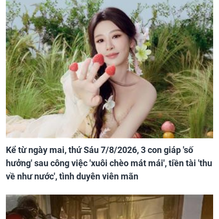
Kể từ ngày mai, thứ Sáu 7/8/2026, 3 con giáp 'số
hưởng' sau công việc 'xuôi chèo mát mái', tiền tài 'thu
về như nước', tình duyên viên mãn