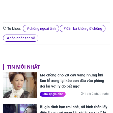
Từ khóa:
chồng ngoại tình
đàn bà khôn giữ chồng
hôn nhân tan vỡ
TIN MỚI NHẤT
Mẹ chồng cho 20 cây vàng nhưng khi
làm lễ xong lại kéo con dâu vào phòng
đòi lại với lý do bất ngờ
1 giờ 2 phút trước
Tâm sự gia đình
Bị gia đình bạn trai chê, tôi bình thản lấy
điện thoại gọi ngay tài xế lái xe xịn 7 tỷ