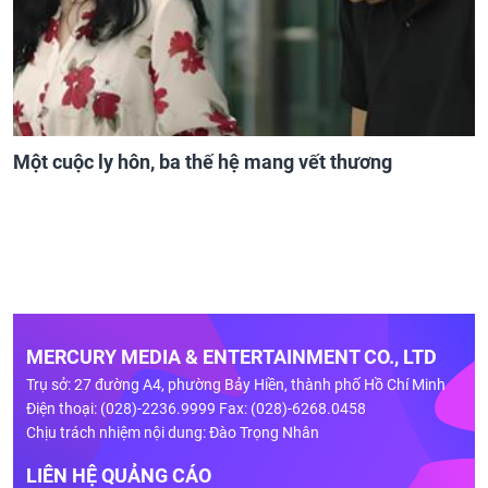
Một cuộc ly hôn, ba thế hệ mang vết thương
MERCURY MEDIA & ENTERTAINMENT CO., LTD
Trụ sở: 27 đường A4, phường Bảy Hiền, thành phố Hồ Chí Minh
Điện thoại: (028)-2236.9999 Fax: (028)-6268.0458
Chịu trách nhiệm nội dung: Đào Trọng Nhân
LIÊN HỆ QUẢNG CÁO