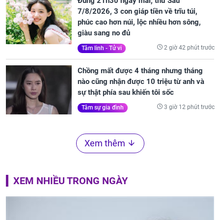
Đúng 21h30 ngày mai, thứ Sáu
7/8/2026, 3 con giáp tiền về trĩu túi,
phúc cao hơn núi, lộc nhiều hơn sông,
giàu sang no đủ
2 giờ 42 phút trước
Tâm linh - Tử vi
Chồng mất được 4 tháng nhưng tháng
nào cũng nhận được 10 triệu từ anh và
sự thật phía sau khiến tôi sốc
3 giờ 12 phút trước
Tâm sự gia đình
Xem thêm
XEM NHIỀU TRONG NGÀY