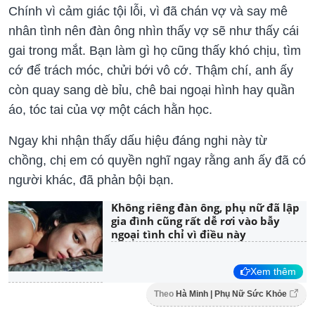
Chính vì cảm giác tội lỗi, vì đã chán vợ và say mê
nhân tình nên đàn ông nhìn thấy vợ sẽ như thấy cái
gai trong mắt. Bạn làm gì họ cũng thấy khó chịu, tìm
cớ để trách móc, chửi bới vô cớ. Thậm chí, anh ấy
còn quay sang dè bỉu, chê bai ngoại hình hay quần
áo, tóc tai của vợ một cách hằn học.
Ngay khi nhận thấy dấu hiệu đáng nghi này từ
chồng, chị em có quyền nghĩ ngay rằng anh ấy đã có
người khác, đã phản bội bạn.
Không riêng đàn ông, phụ nữ đã lập
gia đình cũng rất dễ rơi vào bẫy
ngoại tình chỉ vì điều này
Xem thêm
Theo
Hà Minh | Phụ Nữ Sức Khỏe