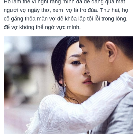
Họ làm thế vì nghĩ rằng mình đã dễ dàng qua mặt
người vợ ngây thơ, xem vợ là trò đùa. Thứ hai, họ
cố gắng thỏa mãn vợ để khỏa lấp tội lỗi trong lòng,
để vợ không thể ngờ vực mình.