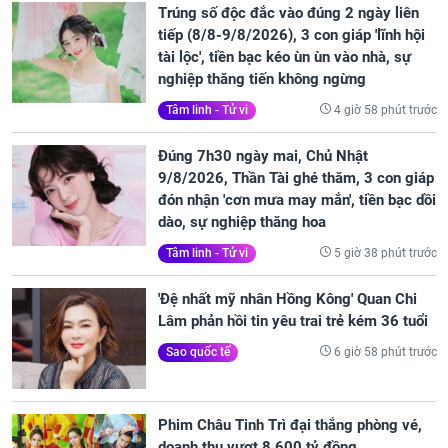
Trúng số độc đắc vào đúng 2 ngày liên
tiếp (8/8-9/8/2026), 3 con giáp 'lĩnh hội
tài lộc', tiền bạc kéo ùn ùn vào nhà, sự
nghiệp thăng tiến không ngừng
4 giờ 58 phút trước
Tâm linh - Tử vi
Đúng 7h30 ngày mai, Chủ Nhật
9/8/2026, Thần Tài ghé thăm, 3 con giáp
đón nhận 'cơn mưa may mắn', tiền bạc dồi
dào, sự nghiệp thăng hoa
5 giờ 38 phút trước
Tâm linh - Tử vi
'Đệ nhất mỹ nhân Hồng Kông' Quan Chi
Lâm phản hồi tin yêu trai trẻ kém 36 tuổi
6 giờ 58 phút trước
Sao quốc tế
Phim Châu Tinh Trì đại thắng phòng vé,
doanh thu vượt 8.600 tỷ đồng