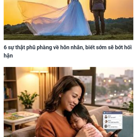
6 sự thật phũ phàng về hôn nhân, biết sớm sẽ bớt hối
hận