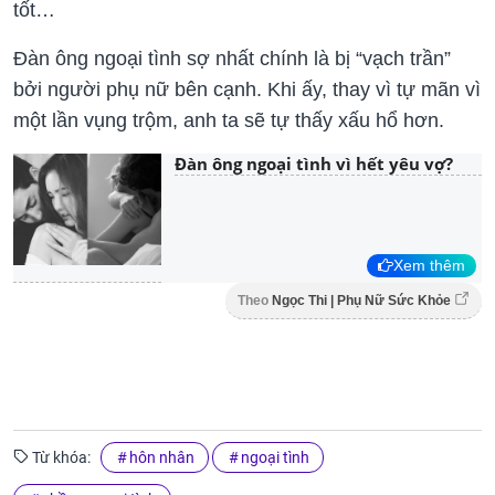
tốt…
Đàn ông ngoại tình sợ nhất chính là bị “vạch trần”
bởi người phụ nữ bên cạnh. Khi ấy, thay vì tự mãn vì
một lần vụng trộm, anh ta sẽ tự thấy xấu hổ hơn.
Đàn ông ngoại tình vì hết yêu vợ?
Xem thêm
Theo
Ngọc Thi | Phụ Nữ Sức Khỏe
Từ khóa:
hôn nhân
ngoại tình