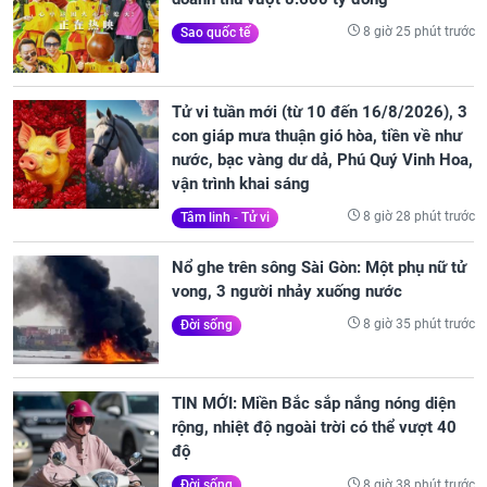
8 giờ 25 phút trước
Sao quốc tế
Tử vi tuần mới (từ 10 đến 16/8/2026), 3
con giáp mưa thuận gió hòa, tiền về như
nước, bạc vàng dư dả, Phú Quý Vinh Hoa,
vận trình khai sáng
8 giờ 28 phút trước
Tâm linh - Tử vi
Nổ ghe trên sông Sài Gòn: Một phụ nữ tử
vong, 3 người nhảy xuống nước
8 giờ 35 phút trước
Đời sống
TIN MỚI: Miền Bắc sắp nắng nóng diện
rộng, nhiệt độ ngoài trời có thể vượt 40
độ
8 giờ 38 phút trước
Đời sống