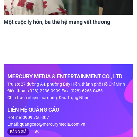
Một cuộc ly hôn, ba thế hệ mang vết thương
MERCURY MEDIA & ENTERTAINMENT CO., LTD
Trụ sở: 27 đường A4, phường Bảy Hiền, thành phố Hồ Chí Minh
Điện thoại: (028)-2236.9999 Fax: (028)-6268.0458
Chịu trách nhiệm nội dung: Đào Trọng Nhân
LIÊN HỆ QUẢNG CÁO
Hotline: 0909 750 307
Email:
quangcao@mercurymedia.com.vn
BẢNG GIÁ