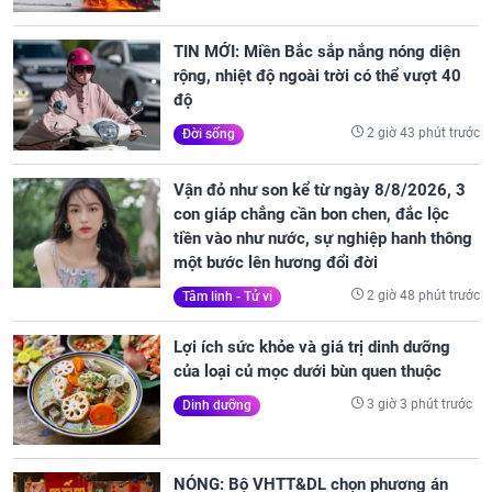
TIN MỚI: Miền Bắc sắp nắng nóng diện
rộng, nhiệt độ ngoài trời có thể vượt 40
độ
2 giờ 43 phút trước
Đời sống
Vận đỏ như son kể từ ngày 8/8/2026, 3
con giáp chẳng cần bon chen, đắc lộc
tiền vào như nước, sự nghiệp hanh thông
một bước lên hương đổi đời
2 giờ 48 phút trước
Tâm linh - Tử vi
Lợi ích sức khỏe và giá trị dinh dưỡng
của loại củ mọc dưới bùn quen thuộc
3 giờ 3 phút trước
Dinh dưỡng
NÓNG: Bộ VHTT&DL chọn phương án