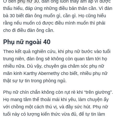
Ở bên
phụ nữ 30
, đàn ông luôn thấy ấm áp vì được
thấu hiểu, đáp ứng những điều bản thân cần. Vì đàn
bà 30 biết đàn ông muốn gì, cần gì. Họ cũng hiểu
rằng nếu muốn có được điều mình muốn thì phải
cho đi điều đàn ông cần.
Phụ nữ ngoài 40
Theo kết quả nghiên cứu, khi phụ nữ bước vào tuổi
trung niên, đàn ông sẽ không còn quan tâm tới họ
nhiều nữa. Dù vậy, chuyên gia chăm sóc phụ nữ
mãn kinh Karthy Abernethy cho biết, nhiều phụ nữ
thật sự tự tin trong phòng ngủ.
Phụ nữ chín chắn không còn rụt rè khi “trên giường”.
Họ mang tâm thế thoải mái khi yêu, làm chuyện ấy
với chồng một cách thú vị, và đầy sức hút. Phụ nữ
tuổi này có lượng kiến thức vừa đủ, để tự tin làm