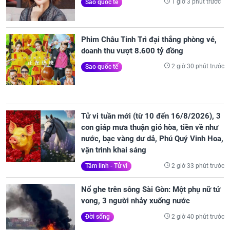
1 giờ 3 phút trước
Sao quốc tế
Phim Châu Tinh Trì đại thắng phòng vé,
doanh thu vượt 8.600 tỷ đồng
2 giờ 30 phút trước
Sao quốc tế
Tử vi tuần mới (từ 10 đến 16/8/2026), 3
con giáp mưa thuận gió hòa, tiền về như
nước, bạc vàng dư dả, Phú Quý Vinh Hoa,
vận trình khai sáng
2 giờ 33 phút trước
Tâm linh - Tử vi
Nổ ghe trên sông Sài Gòn: Một phụ nữ tử
vong, 3 người nhảy xuống nước
2 giờ 40 phút trước
Đời sống