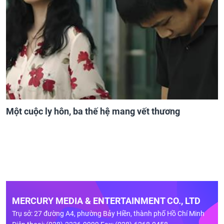
Một cuộc ly hôn, ba thế hệ mang vết thương
MERCURY MEDIA & ENTERTAINMENT CO., LTD
Trụ sở: 27 đường A4, phường Bảy Hiền, thành phố Hồ Chí Minh