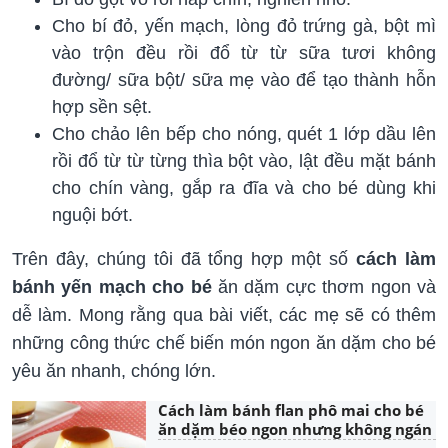
Cho bí đỏ, yến mạch, lòng đỏ trứng gà, bột mì
vào trộn đều rồi đổ từ từ sữa tươi không
đường/ sữa bột/ sữa mẹ vào để tạo thành hỗn
hợp sền sệt.
Cho chảo lên bếp cho nóng, quét 1 lớp dầu lên
rồi đổ từ từ từng thìa bột vào, lật đều mặt bánh
cho chín vàng, gắp ra đĩa và cho bé dùng khi
nguội bớt.
Trên đây, chúng tôi đã tổng hợp một số
cách làm
bánh yến mạch cho bé
ăn dặm cực thơm ngon và
dễ làm. Mong rằng qua bài viết, các mẹ sẽ có thêm
những công thức chế biến món ngon ăn dặm cho bé
yêu ăn nhanh, chóng lớn.
Cách làm bánh flan phô mai cho bé
ăn dặm béo ngon nhưng không ngán