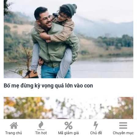
Bố mẹ đừng kỳ vọng quá lớn vào con
Trang chủ
Tin hot
Mã giảm giá
Chủ đề
Chuyên mục