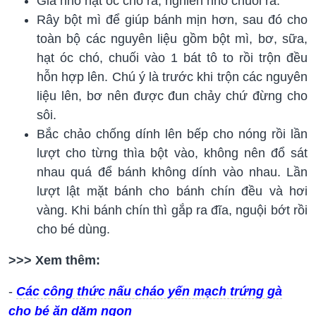
Giã nhỏ hạt óc chó ra, nghiền nhỏ chuối ra.
Rây bột mì để giúp bánh mịn hơn, sau đó cho
toàn bộ các nguyên liệu gồm bột mì, bơ, sữa,
hạt óc chó, chuối vào 1 bát tô to rồi trộn đều
hỗn hợp lên. Chú ý là trước khi trộn các nguyên
liệu lên, bơ nên được đun chảy chứ đừng cho
sôi.
Bắc chảo chống dính lên bếp cho nóng rồi lần
lượt cho từng thìa bột vào, không nên đổ sát
nhau quá để bánh không dính vào nhau. Lần
lượt lật mặt bánh cho bánh chín đều và hơi
vàng. Khi bánh chín thì gắp ra đĩa, nguội bớt rồi
cho bé dùng.
>>> Xem thêm:
-
Các công thức nấu cháo yến mạch trứng gà
cho bé ăn dặm ngon