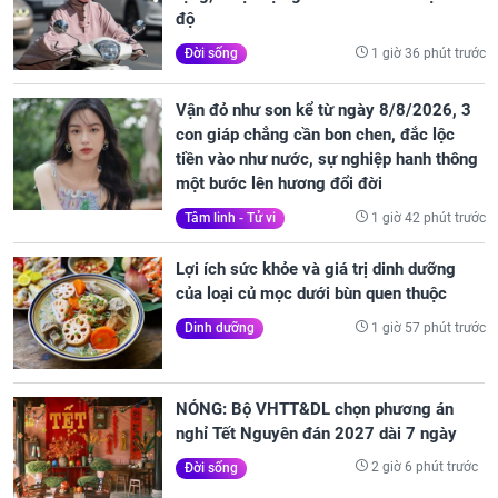
độ
1 giờ 36 phút trước
Đời sống
Vận đỏ như son kể từ ngày 8/8/2026, 3
con giáp chẳng cần bon chen, đắc lộc
tiền vào như nước, sự nghiệp hanh thông
một bước lên hương đổi đời
1 giờ 42 phút trước
Tâm linh - Tử vi
Lợi ích sức khỏe và giá trị dinh dưỡng
của loại củ mọc dưới bùn quen thuộc
1 giờ 57 phút trước
Dinh dưỡng
NÓNG: Bộ VHTT&DL chọn phương án
nghỉ Tết Nguyên đán 2027 dài 7 ngày
2 giờ 6 phút trước
Đời sống