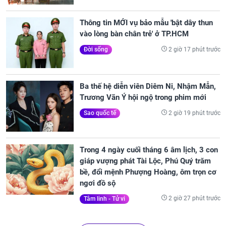
Thông tin MỚI vụ bảo mẫu 'bật dây thun
vào lòng bàn chân trẻ' ở TP.HCM
2 giờ 17 phút trước
Đời sống
Ba thế hệ diễn viên Diêm Ni, Nhậm Mẫn,
Trương Vãn Ý hội ngộ trong phim mới
2 giờ 19 phút trước
Sao quốc tế
Trong 4 ngày cuối tháng 6 âm lịch, 3 con
giáp vượng phát Tài Lộc, Phú Quý trăm
bề, đổi mệnh Phượng Hoàng, ôm trọn cơ
ngơi đồ sộ
2 giờ 27 phút trước
Tâm linh - Tử vi