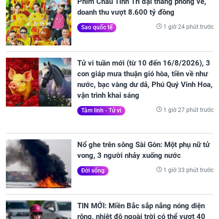
Phim Châu Tinh Trì đại thắng phòng vé,
doanh thu vượt 8.600 tỷ đồng
1 giờ 24 phút trước
Sao quốc tế
Tử vi tuần mới (từ 10 đến 16/8/2026), 3
con giáp mưa thuận gió hòa, tiền về như
nước, bạc vàng dư dả, Phú Quý Vinh Hoa,
vận trình khai sáng
1 giờ 27 phút trước
Tâm linh - Tử vi
Nổ ghe trên sông Sài Gòn: Một phụ nữ tử
vong, 3 người nhảy xuống nước
1 giờ 33 phút trước
Đời sống
TIN MỚI: Miền Bắc sắp nắng nóng diện
rộng, nhiệt độ ngoài trời có thể vượt 40