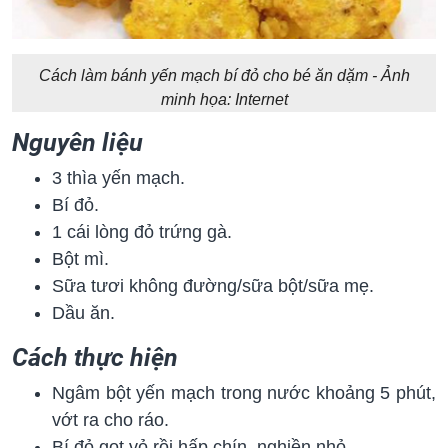
Cách làm bánh yến mạch bí đỏ cho bé ăn dặm - Ảnh
minh họa: Internet
Nguyên liệu
3 thìa yến mạch.
Bí đỏ.
1 cái lòng đỏ trứng gà.
Bột mì.
Sữa tươi không đường/sữa bột/sữa mẹ.
Dầu ăn.
Cách thực hiện
Ngâm bột yến mạch trong nước khoảng 5 phút,
vớt ra cho ráo.
Bí đỏ gọt vỏ rồi hấp chín, nghiền nhỏ.