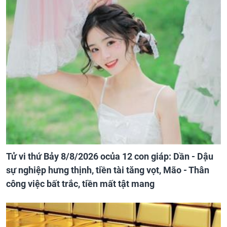
Tử vi thứ Bảy 8/8/2026 ocủa 12 con giáp: Dần - Dậu
sự nghiệp hưng thịnh, tiền tài tăng vọt, Mão - Thân
công việc bất trắc, tiền mất tật mang