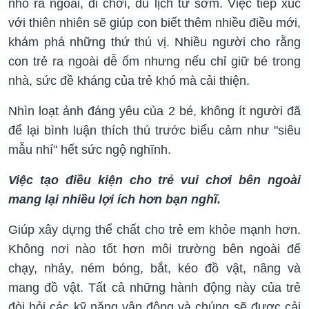
nhỏ ra ngoài, đi chơi, du lịch từ sớm. Việc tiếp xúc
với thiên nhiên sẽ giúp con biết thêm nhiều điều mới,
khám phá những thứ thú vị. Nhiều người cho rằng
con trẻ ra ngoài dễ ốm nhưng nếu chỉ giữ bé trong
nhà, sức đề kháng của trẻ khó mà cải thiện.
Nhìn loạt ảnh đáng yêu của 2 bé, không ít người đã
để lại bình luận thích thú trước biểu cảm như "siêu
mẫu nhí" hết sức ngộ nghĩnh.
Việc tạo điều kiện cho trẻ vui chơi bên ngoài
mang lại nhiều lợi ích hơn bạn nghĩ.
Giúp xây dựng thể chất cho trẻ em khỏe mạnh hơn.
Không nơi nào tốt hơn môi trường bên ngoài để
chạy, nhảy, ném bóng, bắt, kéo đồ vật, nâng và
mang đồ vật. Tất cả những hành động này của trẻ
đòi hỏi các kỹ năng vận động và chúng sẽ được cải