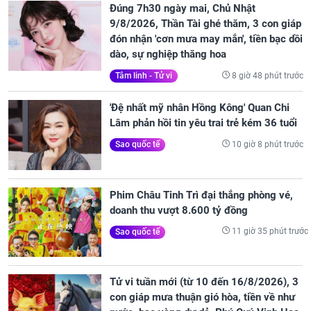
Đúng 7h30 ngày mai, Chủ Nhật
9/8/2026, Thần Tài ghé thăm, 3 con giáp
đón nhận 'cơn mưa may mắn', tiền bạc dồi
dào, sự nghiệp thăng hoa
8 giờ 48 phút trước
Tâm linh - Tử vi
'Đệ nhất mỹ nhân Hồng Kông' Quan Chi
Lâm phản hồi tin yêu trai trẻ kém 36 tuổi
10 giờ 8 phút trước
Sao quốc tế
Phim Châu Tinh Trì đại thắng phòng vé,
doanh thu vượt 8.600 tỷ đồng
11 giờ 35 phút trước
Sao quốc tế
Tử vi tuần mới (từ 10 đến 16/8/2026), 3
con giáp mưa thuận gió hòa, tiền về như