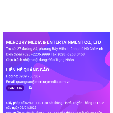
MERCURY MEDIA & ENTERTAINMENT CO., LTD
Trụ sở: 27 đường A4, phường Bảy Hiền, thành phố Hồ Chí Minh
Điện thoại: (028)-2236.9999 Fax: (028)-6268.0458
Chịu trách nhiệm nội dung: Đào Trọng Nhân
LIÊN HỆ QUẢNG CÁO
Hotline: 0909 750 307
Email:
quangcao@mercurymedia.com.vn
BẢNG GIÁ
Giấy phép số 02/GP-TTĐT do Sở Thông Tin và Truyền Thông Tp.HCM
cấp ngày 06/01/2025
Bản quyền thuộc về Công ty TNHH Truyền thông và giải trí Sao Thủy.