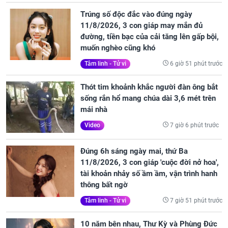
Trúng số độc đắc vào đúng ngày
11/8/2026, 3 con giáp may mắn đủ
đường, tiền bạc của cải tăng lên gấp bội,
muốn nghèo cũng khó
6 giờ 51 phút trước
Tâm linh - Tử vi
Thót tim khoảnh khắc người đàn ông bắt
sống rắn hổ mang chúa dài 3,6 mét trên
mái nhà
7 giờ 6 phút trước
Video
Đúng 6h sáng ngày mai, thứ Ba
11/8/2026, 3 con giáp 'cuộc đời nở hoa',
tài khoản nhảy số ầm ầm, vận trình hanh
thông bất ngờ
7 giờ 51 phút trước
Tâm linh - Tử vi
10 năm bên nhau, Thư Kỳ và Phùng Đức