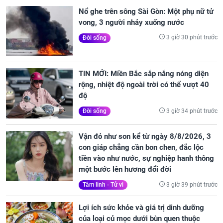
Nổ ghe trên sông Sài Gòn: Một phụ nữ tử
vong, 3 người nhảy xuống nước
3 giờ 30 phút trước
Đời sống
TIN MỚI: Miền Bắc sắp nắng nóng diện
rộng, nhiệt độ ngoài trời có thể vượt 40
độ
3 giờ 34 phút trước
Đời sống
Vận đỏ như son kể từ ngày 8/8/2026, 3
con giáp chẳng cần bon chen, đắc lộc
tiền vào như nước, sự nghiệp hanh thông
một bước lên hương đổi đời
3 giờ 39 phút trước
Tâm linh - Tử vi
Lợi ích sức khỏe và giá trị dinh dưỡng
của loại củ mọc dưới bùn quen thuộc