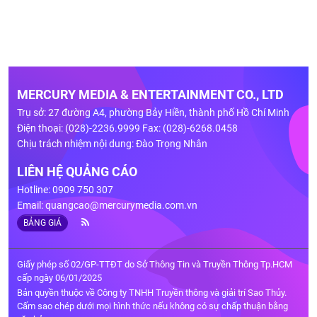
MERCURY MEDIA & ENTERTAINMENT CO., LTD
Trụ sở: 27 đường A4, phường Bảy Hiền, thành phố Hồ Chí Minh
Điện thoại: (028)-2236.9999 Fax: (028)-6268.0458
Chịu trách nhiệm nội dung: Đào Trọng Nhân
LIÊN HỆ QUẢNG CÁO
Hotline: 0909 750 307
Email:
quangcao@mercurymedia.com.vn
BẢNG GIÁ
Giấy phép số 02/GP-TTĐT do Sở Thông Tin và Truyền Thông Tp.HCM
cấp ngày 06/01/2025
Bản quyền thuộc về Công ty TNHH Truyền thông và giải trí Sao Thủy.
Cấm sao chép dưới mọi hình thức nếu không có sự chấp thuận bằng