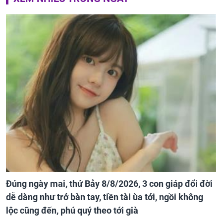
Đúng ngày mai, thứ Bảy 8/8/2026, 3 con giáp đổi đời
dễ dàng như trở bàn tay, tiền tài ùa tới, ngồi không
lộc cũng đến, phú quý theo tới già