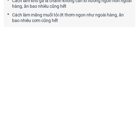
Cách làm khô gà lá chanh không cần lò nướng ngon hơn ngoài
hàng, ăn bao nhiêu cũng hết
Cách làm măng muối tỏi ớt thơm ngon như ngoài hàng, ăn
bao nhiêu cơm cũng hết