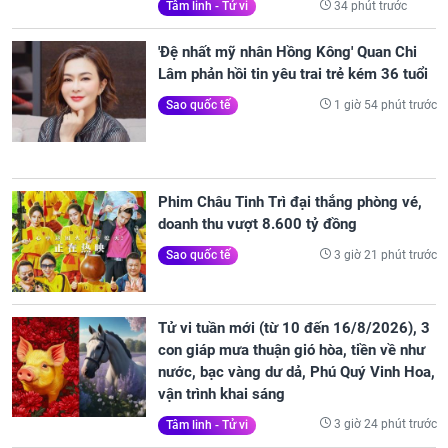
34 phút trước
Tâm linh - Tử vi
'Đệ nhất mỹ nhân Hồng Kông' Quan Chi
Lâm phản hồi tin yêu trai trẻ kém 36 tuổi
1 giờ 54 phút trước
Sao quốc tế
Phim Châu Tinh Trì đại thắng phòng vé,
doanh thu vượt 8.600 tỷ đồng
3 giờ 21 phút trước
Sao quốc tế
Tử vi tuần mới (từ 10 đến 16/8/2026), 3
con giáp mưa thuận gió hòa, tiền về như
nước, bạc vàng dư dả, Phú Quý Vinh Hoa,
vận trình khai sáng
3 giờ 24 phút trước
Tâm linh - Tử vi