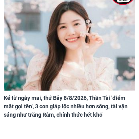
Kể từ ngày mai, thứ Bảy 8/8/2026, Thần Tài 'điểm
mặt gọi tên', 3 con giáp lộc nhiều hơn sông, tài vận
sáng như trăng Rằm, chính thức hết khổ