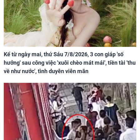
Kể từ ngày mai, thứ Sáu 7/8/2026, 3 con giáp 'số
hưởng' sau công việc 'xuôi chèo mát mái', tiền tài 'thu
về như nước', tình duyên viên mãn