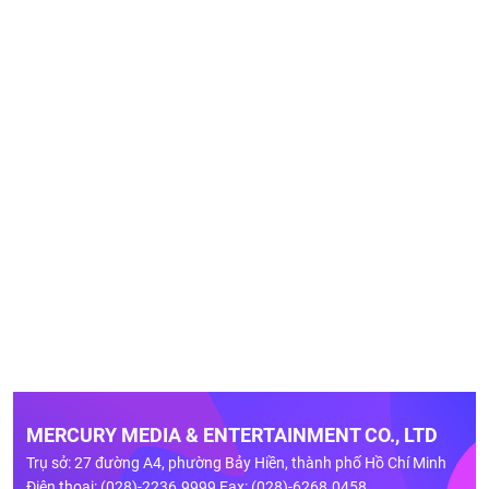
MERCURY MEDIA & ENTERTAINMENT CO., LTD
Trụ sở: 27 đường A4, phường Bảy Hiền, thành phố Hồ Chí Minh
Điện thoại: (028)-2236.9999 Fax: (028)-6268.0458