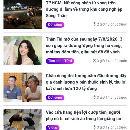
TP.HCM: Nữ công nhân tử vong trên
đường đi làm về trong khu công nghiệp
Sóng Thần
2 giờ 43 phút trước
Đời sống
Thần Tài mở cửa sau ngày 7/8/2026, 3
con giáp ra đường 'đụng trúng hố vàng',
mỏi tay đếm tiền, giàu nứt đố đổ vách
3 giờ 14 phút trước
Tâm linh - Tử vi
Chân dung đối tượng cầm đầu đường dây
giả danh lương y bán thuốc sinh lý, thu lợi
bất chính hơn 120 tỷ đồng
3 giờ 14 phút trước
Đời sống
Vào cửa hàng tiện lợi cướp tiền, người
phụ nữ bị xé rách áo trong lúc giằng co
3 giờ 19 phút trước
Video