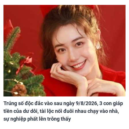
Trúng số độc đắc vào sau ngày 9/8/2026, 3 con giáp
tiền của dư dôi, tài lộc nối đuôi nhau chạy vào nhà,
sự nghiệp phất lên trông thấy