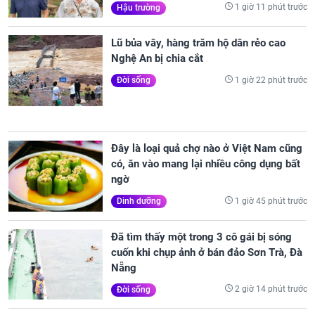
1 giờ 11 phút trước
Hậu trường
Lũ bủa vây, hàng trăm hộ dân rẻo cao
Nghệ An bị chia cắt
1 giờ 22 phút trước
Đời sống
Đây là loại quả chợ nào ở Việt Nam cũng
có, ăn vào mang lại nhiều công dụng bất
ngờ
1 giờ 45 phút trước
Dinh dưỡng
Đã tìm thấy một trong 3 cô gái bị sóng
cuốn khi chụp ảnh ở bán đảo Sơn Trà, Đà
Nẵng
2 giờ 14 phút trước
Đời sống