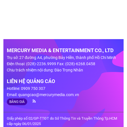
MERCURY MEDIA & ENTERTAINMENT CO., LTD
Trụ sở: 27 đường A4, phường Bảy Hiền, thành phố Hồ Chí Minh
Điện thoại: (028)-2236.9999 Fax: (028)-6268.0458
Chịu trách nhiệm nội dung: Đào Trọng Nhân
LIÊN HỆ QUẢNG CÁO
Hotline: 0909 750 307
Email:
quangcao@mercurymedia.com.vn
BẢNG GIÁ
Giấy phép số 02/GP-TTĐT do Sở Thông Tin và Truyền Thông Tp.HCM
cấp ngày 06/01/2025