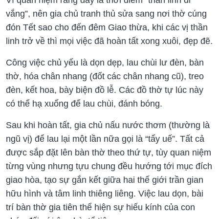
vắng”, nên gia chủ tranh thủ sửa sang nơi thờ cúng
đón Tết sao cho đến đêm Giao thừa, khi các vị thần
linh trở về thì mọi việc đã hoàn tất xong xuôi, đẹp đẽ.
Công việc chủ yếu là dọn dẹp, lau chùi lư đèn, bàn
thờ, hóa chân nhang (đốt các chân nhang cũ), treo
đèn, kết hoa, bày biện đồ lễ. Các đồ thờ tự lúc này
có thể hạ xuống để lau chùi, đánh bóng.
Sau khi hoàn tất, gia chủ nấu nước thơm (thường là
ngũ vị) để lau lại một lần nữa gọi là “tẩy uế”. Tất cả
được sắp đặt lên bàn thờ theo thứ tự, tùy quan niệm
từng vùng nhưng tựu chung đều hướng tới mục đích
giao hòa, tạo sự gắn kết giữa hai thế giới trần gian
hữu hình và tâm linh thiêng liêng. Việc lau dọn, bài
trí bàn thờ gia tiên thể hiện sự hiếu kính của con