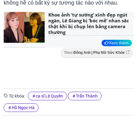
không hề có bất kỳ sự tương tác nào với nhau.
Khoe ảnh ‘tự sướng’ xinh đẹp ngút
ngàn, Lê Giang bị ‘bóc mẽ’ nhan sắc
thật khi bị chụp lén bằng camera
thường
Xem thêm
Theo
Đông Anh | Phụ Nữ Sức Khỏe
Từ khóa:
ca sĩ Lệ Quyên
Trấn Thành
Hồ Ngọc Hà