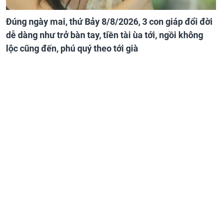
Đúng ngày mai, thứ Bảy 8/8/2026, 3 con giáp đổi đời
dễ dàng như trở bàn tay, tiền tài ùa tới, ngồi không
lộc cũng đến, phú quý theo tới già