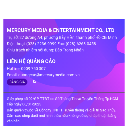
MERCURY MEDIA & ENTERTAINMENT CO., LTD
Trụ sở: 27 đường A4, phường Bảy Hiền, thành phố Hồ Chí Minh
Điện thoại: (028)-2236.9999 Fax: (028)-6268.0458
Chịu trách nhiệm nội dung: Đào Trọng Nhân
LIÊN HỆ QUẢNG CÁO
Hotline: 0909 750 307
Email:
quangcao@mercurymedia.com.vn
BẢNG GIÁ
Giấy phép số 02/GP-TTĐT do Sở Thông Tin và Truyền Thông Tp.HCM
cấp ngày 06/01/2025
Bản quyền thuộc về Công ty TNHH Truyền thông và giải trí Sao Thủy.
Cấm sao chép dưới mọi hình thức nếu không có sự chấp thuận bằng
văn bản.