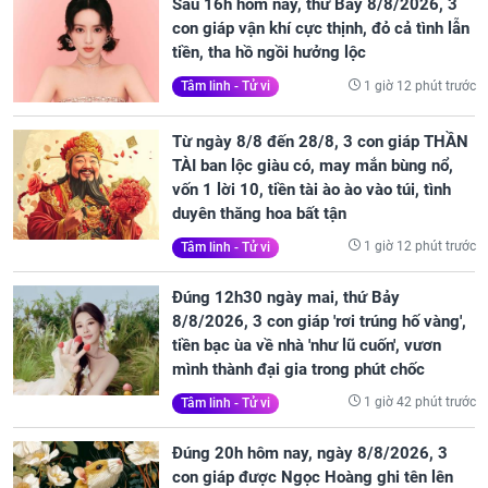
Sau 16h hôm nay, thứ Bảy 8/8/2026, 3
con giáp vận khí cực thịnh, đỏ cả tình lẫn
tiền, tha hồ ngồi hưởng lộc
1 giờ 12 phút trước
Tâm linh - Tử vi
Từ ngày 8/8 đến 28/8, 3 con giáp THẦN
TÀI ban lộc giàu có, may mắn bùng nổ,
vốn 1 lời 10, tiền tài ào ào vào túi, tình
duyên thăng hoa bất tận
1 giờ 12 phút trước
Tâm linh - Tử vi
Đúng 12h30 ngày mai, thứ Bảy
8/8/2026, 3 con giáp 'rơi trúng hố vàng',
tiền bạc ùa về nhà 'như lũ cuốn', vươn
mình thành đại gia trong phút chốc
1 giờ 42 phút trước
Tâm linh - Tử vi
Đúng 20h hôm nay, ngày 8/8/2026, 3
con giáp được Ngọc Hoàng ghi tên lên