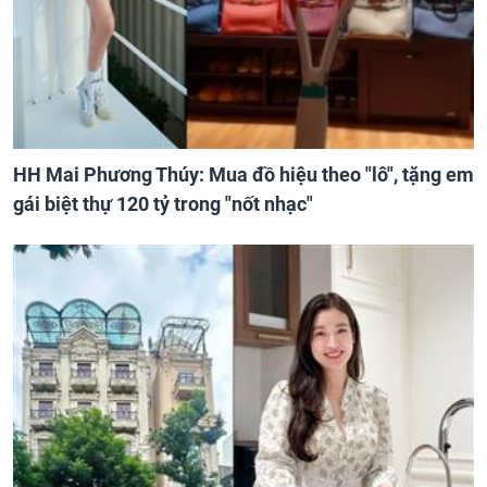
HH Mai Phương Thúy: Mua đồ hiệu theo "lô", tặng em
gái biệt thự 120 tỷ trong "nốt nhạc"