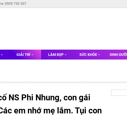
ine: 0909 750 307
G
GIẢI TRÍ
LÀM ĐẸP
SỨC KHỎE
DINH DƯ
cố NS Phi Nhung, con gái
'Các em nhớ mẹ lắm. Tụi con