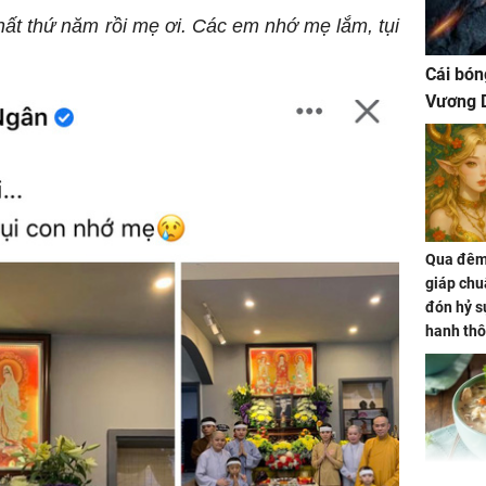
ất thứ năm rồi mẹ ơi. Các em nhớ mẹ lắm, tụi
Cái bón
Vương D
Qua đêm 
giáp chu
đón hỷ sự
hanh thô
hóa Rồn
gom hết
nhà