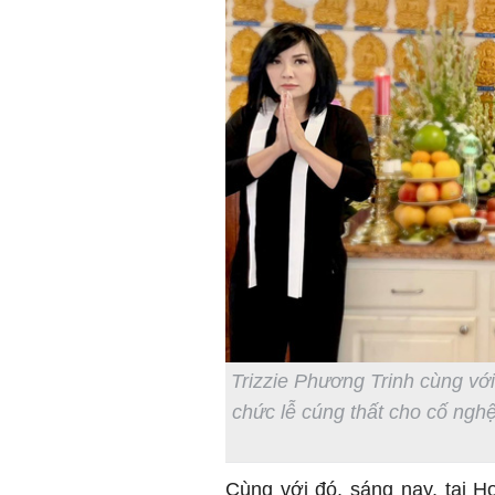
Trizzie Phương Trinh cùng vớ
chức lễ cúng thất cho cố ngh
Cùng với đó, sáng nay, tại H