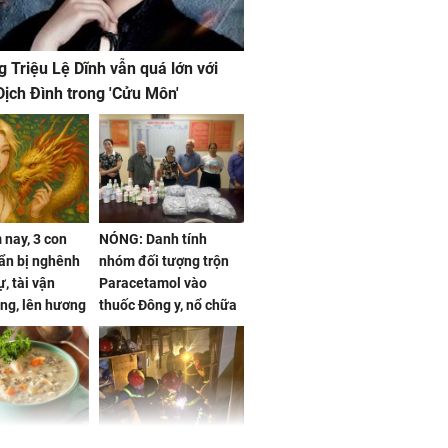
g Triệu Lệ Dĩnh vẫn quá lớn với
ịch Đình trong 'Cửu Môn'
nay, 3 con
NÓNG: Danh tính
ẩn bị nghênh
nhóm đối tượng trộn
, tài vận
Paracetamol vào
ng, lên hương
thuốc Đông y, nổ chữa
g hóa Phượng,
bách bệnh
 may mắn về