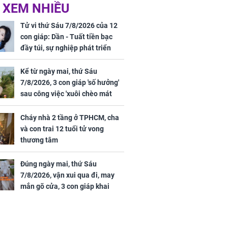
ức khỏe và
Cháy nhà 2 tầng ở
 XEM NHIỀU
 dụng đúng
TPHCM, cha và con
 hạt bình dân
trai 12 tuổi tử vong
Tử vi thứ Sáu 7/8/2026 của 12
thương tâm
con giáp: Dần - Tuất tiền bạc
đầy túi, sự nghiệp phát triển
hưng thịnh, Mão - Thân tài lộc
ảm đạm, mọi sự khó thành công
Kể từ ngày mai, thứ Sáu
mỹ mãn
7/8/2026, 3 con giáp 'số hưởng'
ng nam diễn
sau công việc 'xuôi chèo mát
 ngữ gây phản
mái', tiền tài 'thu về như nước',
c khi than
tình duyên viên mãn
Cháy nhà 2 tầng ở TPHCM, cha
và con trai 12 tuổi tử vong
thương tâm
Đúng ngày mai, thứ Sáu
7/8/2026, vận xui qua đi, may
mắn gõ cửa, 3 con giáp khai
thông vận mệnh, tiền nhiều vô
kể, phước lộc đầy nhà, trúng số
độc đắc