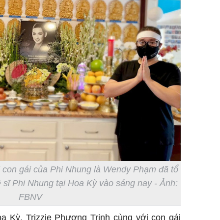
i con gái của Phi Nhung là Wendy Phạm đã tổ
ệ sĩ Phi Nhung tại Hoa Kỳ vào sáng nay - Ảnh:
FBNV
oa Kỳ, Trizzie Phương Trinh cùng với con gái