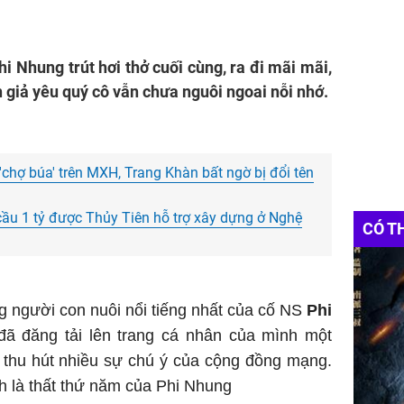
i Nhung trút hơi thở cuối cùng, ra đi mãi mãi,
 giả yêu quý cô vẫn chưa nguôi ngoai nỗi nhớ.
'chợ búa' trên MXH, Trang Khàn bất ngờ bị đổi tên
 cầu 1 tỷ được Thủy Tiên hỗ trợ xây dựng ở Nghệ
CÓ T
g người con nuôi nổi tiếng nhất của cố NS
Phi
đã đăng tải lên trang cá nhân của mình một
, thu hút nhiều sự chú ý của cộng đồng mạng.
h là thất thứ năm của Phi Nhung