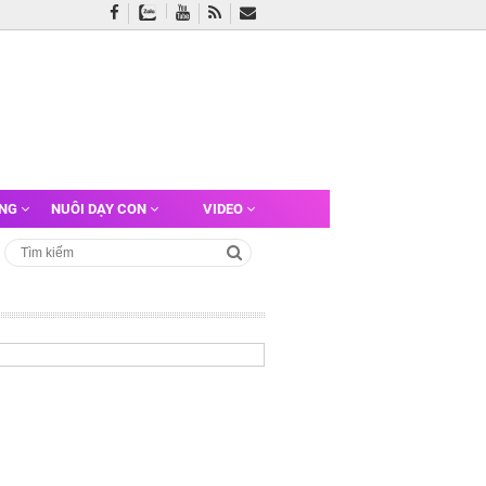
ỠNG
NUÔI DẠY CON
VIDEO