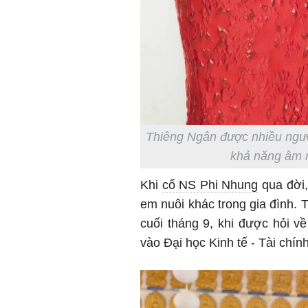
Thiêng Ngân được nhiều ngườ
khả năng âm n
Khi
cố NS Phi Nhung
qua đời,
em nuôi khác trong gia đình. 
cuối tháng 9, khi được hỏi v
vào Đại học Kinh tế - Tài ch