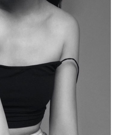
Nhan sắc
con gái 
4 lần ph
bất ngờ
Danh tín
nổi tiếng
phải khâ