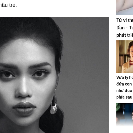
ẫu trẻ.
Tử vi t
Dần - T
phát tr
ảm đạm
Vừa ly hô
đứa con 
như đúc 
phía sau