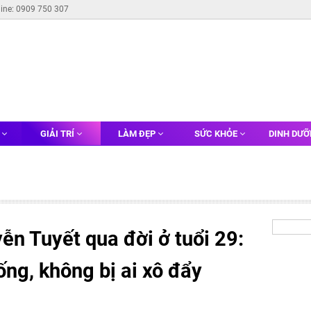
line: 0909 750 307
G
GIẢI TRÍ
LÀM ĐẸP
SỨC KHỎE
DINH DƯ
ễn Tuyết qua đời ở tuổi 29:
ống, không bị ai xô đẩy