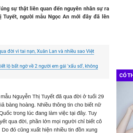
đúng sự thật liên quan đến nguyên nhân sự ra
ị Tuyết, người mẫu Ngọc An mới đây đã lên
a đời vì tai nạn, Xuân Lan và nhiều sao Việt
t lộ bất ngờ về 2 người em gái 'xấu số', không
CÓ T
i mẫu Nguyễn Thị Tuyết đã qua đời ở tuổi 29
iả bàng hoàng. Nhiều thông tin cho biết nữ
uốc trong lúc đang làm việc tại đây. Tuy
yết qua đời, phần lớn mọi người chỉ biết cô
. Do đó cũng xuất hiện nhiều tin đồn xung