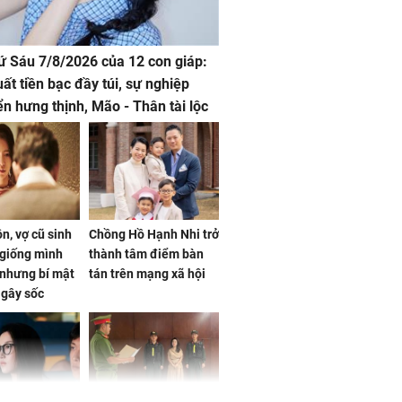
hứ Sáu 7/8/2026 của 12 con giáp:
uất tiền bạc đầy túi, sự nghiệp
iển hưng thịnh, Mão - Thân tài lộc
, mọi sự khó thành công mỹ mãn
n, vợ cũ sinh
Chồng Hồ Hạnh Nhi trở
giống mình
thành tâm điểm bàn
nhưng bí mật
tán trên mạng xã hội
 gây sốc