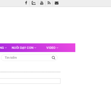
ỠNG
NUÔI DẠY CON
VIDEO