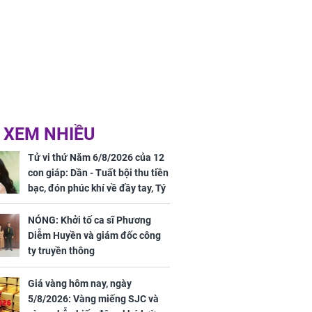
 XEM NHIỀU
Tử vi thứ Năm 6/8/2026 của 12
con giáp: Dần - Tuất bội thu tiền
bạc, đón phúc khí về đầy tay, Tý
- Mão công việc khó khăn, tiền
bạc đội nón ra đi
NÓNG: Khởi tố ca sĩ Phương
Diễm Huyền và giám đốc công
ty truyền thông
Giá vàng hôm nay, ngày
5/8/2026: Vàng miếng SJC và