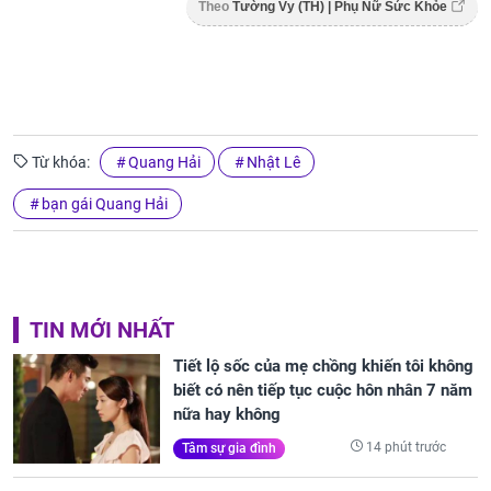
Theo
Tường Vy (TH) | Phụ Nữ Sức Khỏe
Từ khóa:
Quang Hải
Nhật Lê
bạn gái Quang Hải
TIN MỚI NHẤT
Tiết lộ sốc của mẹ chồng khiến tôi không
biết có nên tiếp tục cuộc hôn nhân 7 năm
nữa hay không
14 phút trước
Tâm sự gia đình