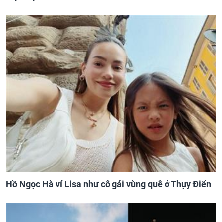
Hồ Ngọc Hà ví Lisa như cô gái vùng quê ở Thụy Điển