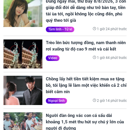
Đúng ngày mai, thứ Bảy 8/8/2026, 3 con
giáp đổi đời dễ dàng như trở bàn tay, tiền
tài ùa tới, ngồi không lộc cũng đến, phú
quý theo tới già
1 giờ 24 phút trước
Tâm linh - Tử vi
Trèo lên bức tượng đồng, nam thanh niên
rơi xuống từ độ cao 9 mét và cái kết
1 giờ 44 phút trước
Video
Chồng lấy hết tiền tiết kiệm mua xe tặng
bồ, tôi lặng lẽ làm một việc khiến cả 2 chỉ
biết câm nín
2 giờ 14 phút trước
Ngoại tình
Người đàn ông vác con cá sấu dài
khoảng 1,5 mét thu hút sự chú ý lớn của
người đi đường