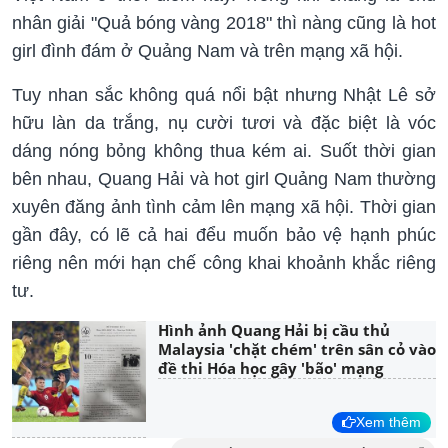
nhân giải "Quả bóng vàng 2018" thì nàng cũng là hot
girl đình đám ở Quảng Nam và trên mạng xã hội.
Tuy nhan sắc không quá nổi bật nhưng Nhật Lê sở
hữu làn da trắng, nụ cười tươi và đặc biệt là vóc
dáng nóng bỏng không thua kém ai. Suốt thời gian
bên nhau, Quang Hải và hot girl Quảng Nam thường
xuyên đăng ảnh tình cảm lên mạng xã hội. Thời gian
gần đây, có lẽ cả hai đểu muốn bảo vệ hạnh phúc
riêng nên mới hạn chế công khai khoảnh khắc riêng
tư.
Hình ảnh Quang Hải bị cầu thủ
Malaysia 'chặt chém' trên sân cỏ vào
đề thi Hóa học gây 'bão' mạng
Xem thêm