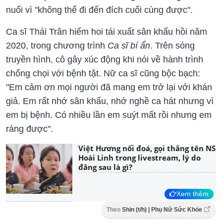
nuối vì "không thể đi đến đích cuối cùng được".
Ca sĩ Thái Trân hiếm hoi tái xuất sân khấu hồi năm
2020, trong chương trình
Ca sĩ bí ẩn
. Trên sóng
truyền hình, cô gây xúc động khi nói về hành trình
chống chọi với bệnh tật. Nữ ca sĩ cũng bộc bạch:
"Em cảm ơn mọi người đã mang em trở lại với khán
giả. Em rất nhớ sân khấu, nhớ nghề ca hát nhưng vì
em bị bệnh. Có nhiều lần em suýt mất rồi nhưng em
ráng được".
Việt Hương nổi đoá, gọi thẳng tên NS
Hoài Linh trong livestream, lý do
đằng sau là gì?
Xem thêm
Theo
Shin (t/h) | Phụ Nữ Sức Khỏe