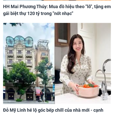
HH Mai Phương Thúy: Mua đồ hiệu theo "lô", tặng em
gái biệt thự 120 tỷ trong "nốt nhạc"
Đỗ Mỹ Linh hé lộ góc bếp chill của nhà mới - cạnh