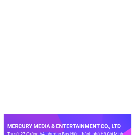
MERCURY MEDIA & ENTERTAINMENT CO., LTD
Trụ sở: 27 đường A4, phường Bảy Hiền, thành phố Hồ Chí Minh