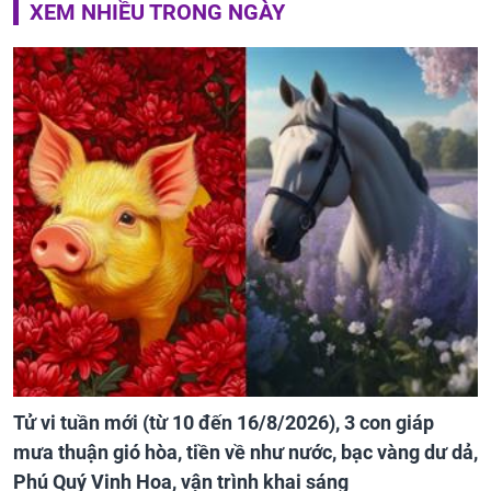
XEM NHIỀU TRONG NGÀY
Tử vi tuần mới (từ 10 đến 16/8/2026), 3 con giáp
mưa thuận gió hòa, tiền về như nước, bạc vàng dư dả,
Phú Quý Vinh Hoa, vận trình khai sáng