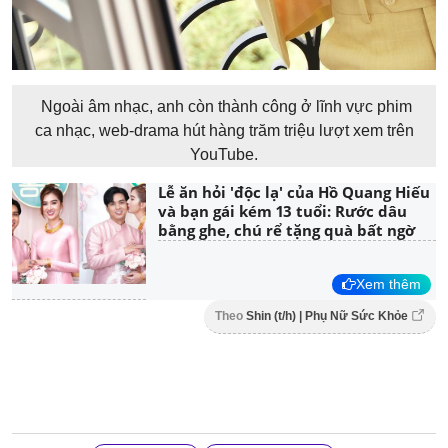
Ngoài âm nhạc, anh còn thành công ở lĩnh vực phim
ca nhạc, web-drama hút hàng trăm triệu lượt xem trên
YouTube.
Lễ ăn hỏi 'độc lạ' của Hồ Quang Hiếu
và bạn gái kém 13 tuổi: Rước dâu
bằng ghe, chú rể tặng quà bất ngờ
Xem thêm
Theo
Shin (t/h) | Phụ Nữ Sức Khỏe