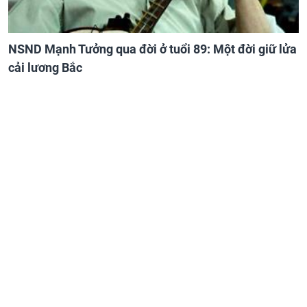
NSND Mạnh Tưởng qua đời ở tuổi 89: Một đời giữ lửa
cải lương Bắc