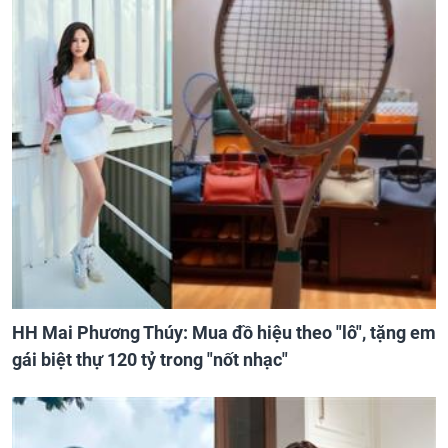
HH Mai Phương Thúy: Mua đồ hiệu theo "lô", tặng em
gái biệt thự 120 tỷ trong "nốt nhạc"