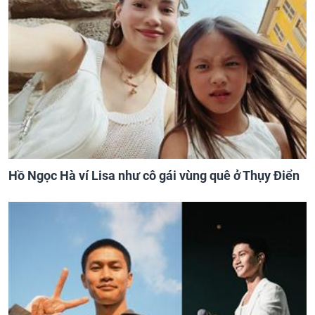
Hồ Ngọc Hà ví Lisa như cô gái vùng quê ở Thụy Điển