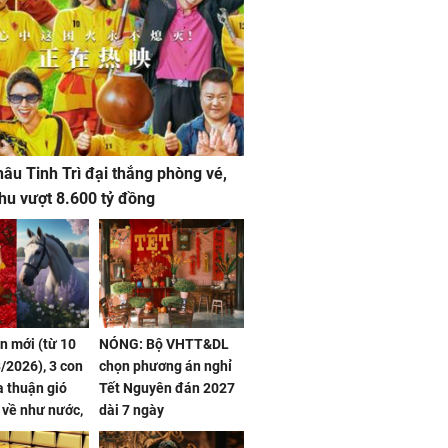
âu Tinh Trì đại thắng phòng vé,
hu vượt 8.600 tỷ đồng
ần mới (từ 10
NÓNG: Bộ VHTT&DL
/2026), 3 con
chọn phương án nghỉ
 thuận gió
Tết Nguyên đán 2027
n về như nước,
dài 7 ngày
 dư dả, Phú