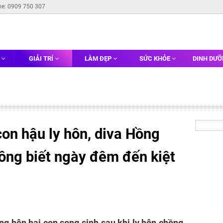
ne: 0909 750 307
G
GIẢI TRÍ
LÀM ĐẸP
SỨC KHỎE
DINH DƯ
on hậu ly hôn, diva Hồng
ông biết ngày đêm đến kiệt
g bên hai con song sinh sau khi ly hôn chồng