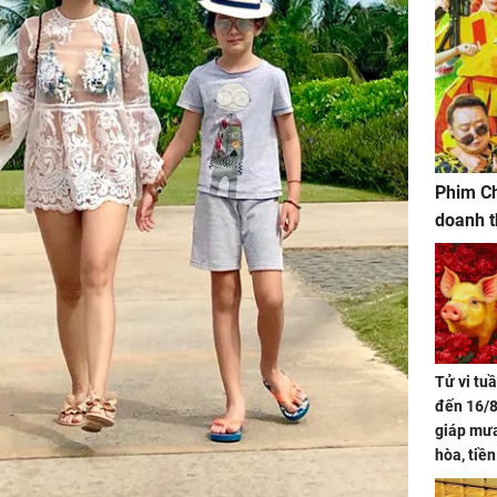
Phim Ch
doanh t
Tử vi tu
đến 16/8
giáp mưa
hòa, tiề
bạc vàng