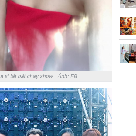
a sĩ tất bật chạy show - Ảnh: FB