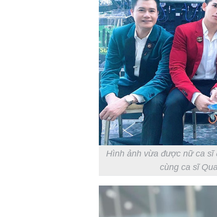
Hình ảnh vừa được nữ ca sĩ 
cùng ca sĩ Qu