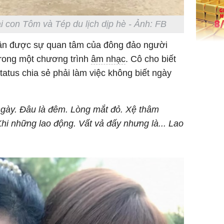
Quý Vinh
trình kh
 con Tôm và Tép du lịch dịp hè - Ảnh: FB
ận được sự quan tâm của đông đảo người
Giá vàng
trong một chương trình
âm nhạc
. Cô cho biết
ngày 8/8
tatus chia sẻ phải làm việc không biết ngày
vọt lên 1
đồng/lư
ngày. Đâu là đêm. Lòng mắt đỏ. Xệ thâm
Khi những lao động. Vất vả đấy nhưng là... Lao
Trong 4 
tháng 6 
giáp vượ
Lộc, Phú
đổi mện
Hoàng, ô