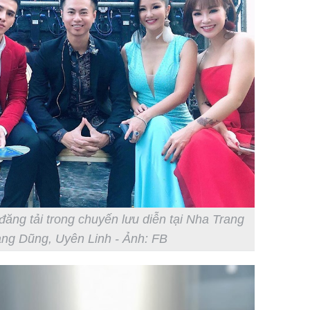
đăng tải trong chuyến lưu diễn tại Nha Trang
ang Dũng, Uyên Linh - Ảnh: FB