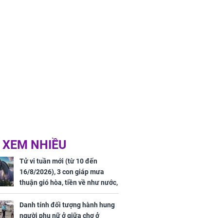
sộ
 XEM NHIỀU
Tử vi tuần mới (từ 10 đến
16/8/2026), 3 con giáp mưa
thuận gió hòa, tiền về như nước,
bạc vàng dư dả, Phú Quý Vinh
Hoa, vận trình khai sáng
Danh tính đối tượng hành hung
người phụ nữ ở giữa chợ ở