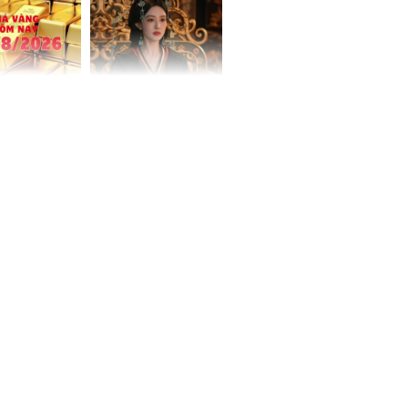
 Hoa, vận
ai sáng
 hôm nay,
'Bách Hoa Sát' vừa kết
/2026: Tăng
thúc, Mạnh Tử Nghĩa
44 triệu
đã vướng tranh luận
ợng
ngày cuối
âm lịch, 3 con
ng phát Tài
 Quý trăm bề,
h Phượng
m trọn cơ