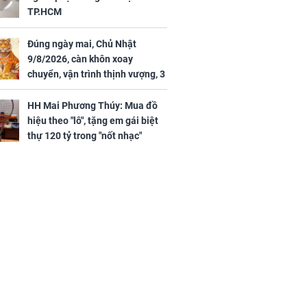
TP.HCM
Đúng ngày mai, Chủ Nhật
9/8/2026, càn khôn xoay
chuyển, vận trình thịnh vượng, 3
con giáp nhận phúc khí nhà trời,
tình tiền đỏ như son, vận may
HH Mai Phương Thúy: Mua đồ
hanh thông
hiệu theo "lô", tặng em gái biệt
thự 120 tỷ trong "nốt nhạc"