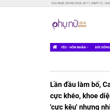
Chủ Nhật, 09/08/2026, 00:11 (GMT+7)
Hot
YÊU - HÔN NHÂN
ĐỜI SỐN
Lần đầu làm bố, C
cực khéo, khoe diệ
'cực kêu' nhưng nh