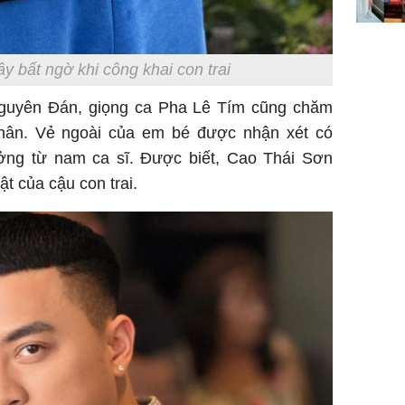
ngơi đồ 
y bất ngờ khi công khai con trai
Nguyên Đán, giọng ca Pha Lê Tím cũng chăm
nhân. Vẻ ngoài của em bé được nhận xét có
ởng từ nam ca sĩ. Được biết, Cao Thái Sơn
ật của cậu con trai.