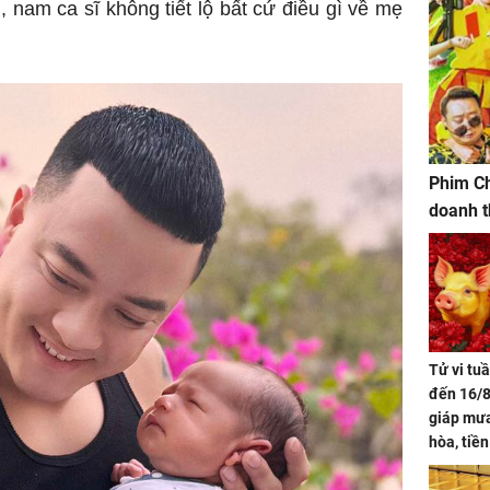
, nam ca sĩ không tiết lộ bất cứ điều gì về mẹ
Phim Ch
doanh t
Tử vi tu
đến 16/8
giáp mưa
hòa, tiề
bạc vàng