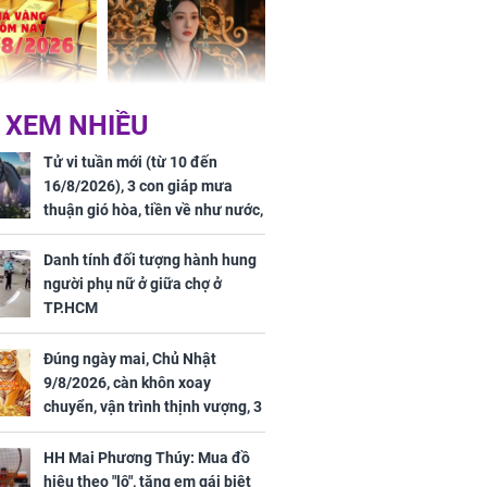
 Hoa, vận
ai sáng
 hôm nay,
'Bách Hoa Sát' vừa kết
 XEM NHIỀU
/2026: Tăng
thúc, Mạnh Tử Nghĩa
44 triệu
đã vướng tranh luận
Tử vi tuần mới (từ 10 đến
ợng
16/8/2026), 3 con giáp mưa
thuận gió hòa, tiền về như nước,
bạc vàng dư dả, Phú Quý Vinh
Hoa, vận trình khai sáng
Danh tính đối tượng hành hung
người phụ nữ ở giữa chợ ở
TP.HCM
Đúng ngày mai, Chủ Nhật
ngày cuối
9/8/2026, càn khôn xoay
âm lịch, 3 con
chuyển, vận trình thịnh vượng, 3
ng phát Tài
con giáp nhận phúc khí nhà trời,
 Quý trăm bề,
tình tiền đỏ như son, vận may
h Phượng
HH Mai Phương Thúy: Mua đồ
hanh thông
m trọn cơ
hiệu theo "lô", tặng em gái biệt