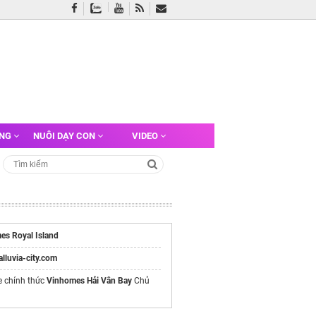
ỠNG
NUÔI DẠY CON
VIDEO
es Royal Island
/alluvia-city.com
e chính thức
Vinhomes Hải Vân Bay
Chủ