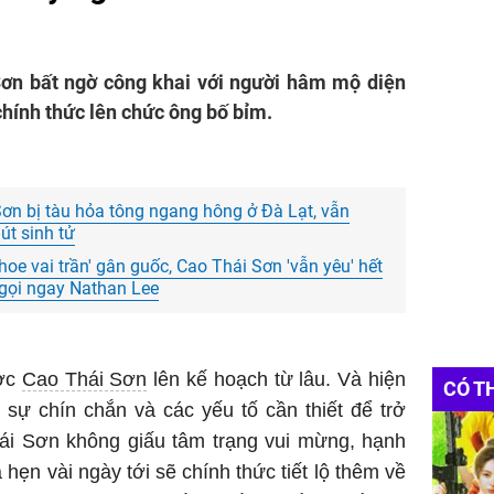
Sơn bất ngờ công khai với người hâm mộ diện
chính thức lên chức ông bố bỉm.
Sơn bị tàu hỏa tông ngang hông ở Đà Lạt, vẫn
út sinh tử
oe vai trần' gân guốc, Cao Thái Sơn 'vẫn yêu' hết
o gọi ngay Nathan Lee
ược
Cao Thái Sơn
lên kế hoạch từ lâu. Và hiện
CÓ T
 sự chín chắn và các yếu tố cần thiết để trở
ái Sơn không giấu tâm trạng vui mừng, hạnh
 hẹn vài ngày tới sẽ chính thức tiết lộ thêm về