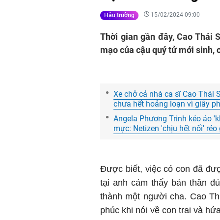
15/02/2024 09:00
Hậu trường
Thời gian gần đây, Cao Thái 
mạo của cậu quý tử mới sinh, 
Xe chở cả nhà ca sĩ Cao Thái 
chưa hết hoảng loạn vì giây ph
Angela Phương Trinh kéo áo 'kh
mực: Netizen 'chịu hết nổi' ré
Được biết, việc có con đã đ
tại anh cảm thấy bản thân đủ
thành một người cha. Cao Th
phúc khi nói về con trai và hứa