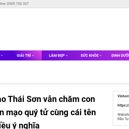
line: 0909 750 307
G
GIẢI TRÍ
LÀM ĐẸP
SỨC KHỎE
DINH DƯ
ao Thái Sơn vẫn chăm con
Vinhom
https:/
n mạo quý tử cùng cái tên
Websit
Đầu Tư
iều ý nghĩa