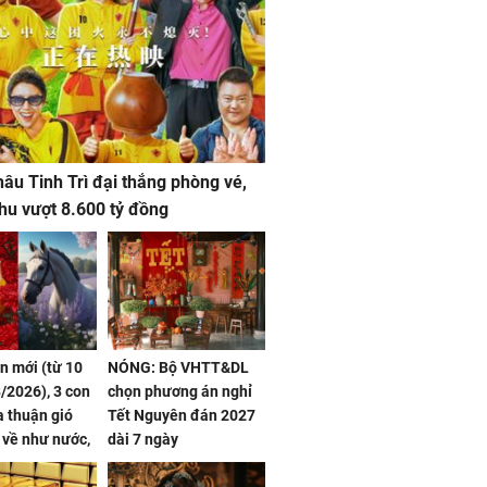
âu Tinh Trì đại thắng phòng vé,
hu vượt 8.600 tỷ đồng
ần mới (từ 10
NÓNG: Bộ VHTT&DL
/2026), 3 con
chọn phương án nghỉ
 thuận gió
Tết Nguyên đán 2027
n về như nước,
dài 7 ngày
 dư dả, Phú