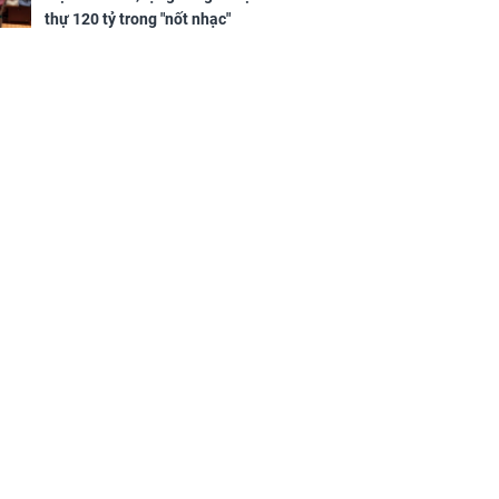
sộ
thự 120 tỷ trong "nốt nhạc"