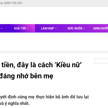
ine: 0909 750 307
G
GIẢI TRÍ
LÀM ĐẸP
SỨC KHỎE
DINH DƯ
tiền, đây là cách ‘Kiều nữ’
 đáng nhớ bên mẹ
yết định cùng mẹ thực hiện bộ ảnh để lưu lại
à ý nghĩa nhất.