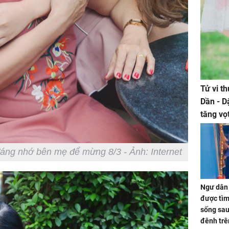
Tử vi t
Dần - D
tăng vọ
tiền mấ
áng nhớ bên mẹ để mừng 8/3 - Ảnh: Internet
Ngư dân 
được tìm
sống sau
đênh trê