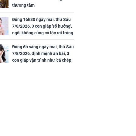
thương tâm
Đúng 16h30 ngày mai, thứ Sáu
7/8/2026, 3 con giáp 'số hưởng',
ngồi không cũng có lộc rơi trúng
đầu, vừa tránh được họa vừa có
tiền vàng
Đúng 6h sáng ngày mai, thứ Sáu
7/8/2026, định mệnh an bài, 3
con giáp vận trình như 'cá chép
hóa rồng', giàu có lên bất chấp,
số đỏ chót như son