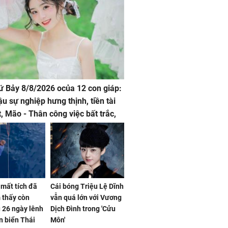
hứ Bảy 8/8/2026 ocủa 12 con giáp:
ậu sự nghiệp hưng thịnh, tiền tài
t, Mão - Thân công việc bất trắc,
t tật mang
mất tích đã
Cái bóng Triệu Lệ Dĩnh
 thấy còn
vẫn quá lớn với Vương
 26 ngày lênh
Dịch Đình trong 'Cửu
n biển Thái
Môn'