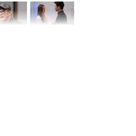
ơng
iệt lên tiếng
Cô gái bị ép đi xem
ồn thay tim,
mắt, nhưng vừa thấy
hứng minh sức
đối tượng mai mối thì
đỏ mặt ‘đứng hình’
rương Tiểu Phỉ
ồng hành cùng
h Trì, Địch Lệ
 quảng bá