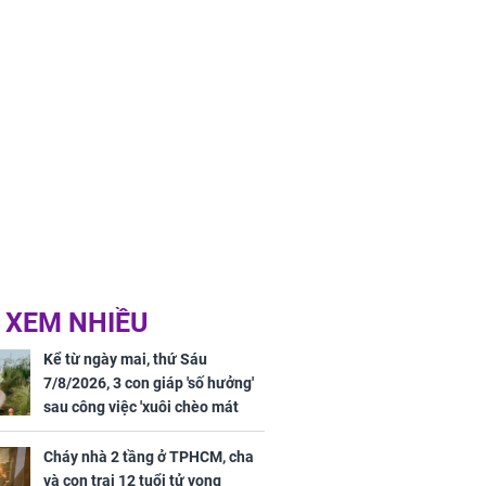
 XEM NHIỀU
Kể từ ngày mai, thứ Sáu
7/8/2026, 3 con giáp 'số hưởng'
sau công việc 'xuôi chèo mát
mái', tiền tài 'thu về như nước',
tình duyên viên mãn
Cháy nhà 2 tầng ở TPHCM, cha
và con trai 12 tuổi tử vong