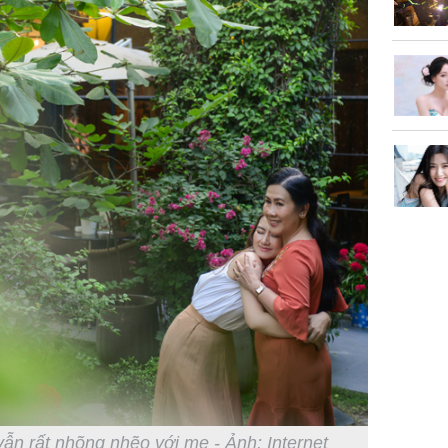
ẫn rất nhõng nhẽo với mẹ - Ảnh: Internet