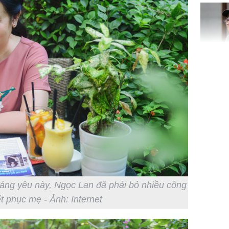
Bình Dư
Lý Liên K
sau tin đ
cởi áo c
khỏe
Vì sao T
không đ
áng yêu này, Ngọc Lan đã phải bỏ nhiều công
Châu Tin
t phục mẹ - Ảnh: Internet
Nhiệt Ba
phim?