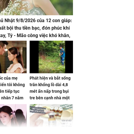
hủ Nhật 9/8/2026 của 12 con giáp:
uất bội thu tiền bạc, đón phúc khí
tay, Tý - Mão công việc khó khăn,
 đội nón ra đi
sốc của mẹ
Phát hiện và bắt sống
iến tôi không
trăn khổng lồ dài 4,8
ên tiếp tục
mét ẩn nấp trong bụi
n nhân 7 năm
tre bên cạnh nhà một
 không
cụ bà