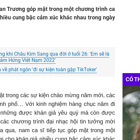
Đan Trương góp mặt trong một chương trình ca
nhiều cung bậc cảm xúc khác nhau trong ngày
g khi Châu Kim Sang qua đời ở tuổi 26: 'Em sẽ là
Cảm Hứng Việt Nam 2022'
 về phát ngôn 'đi sự kiện toàn gặp TikToker'
CÓ T
t trong các sự kiện chào mừng năm mới, các
ành phố… Với kinh nghiệm hàng chục năm đi
g những được khán giả yêu quý mà còn được
các chương trình đại nhạc hội tin tưởng mời
ừa qua, nam ca sĩ tiếp tục góp mặt trong một
ại cho khán giả nhiều cung bậc cảm xúc khác