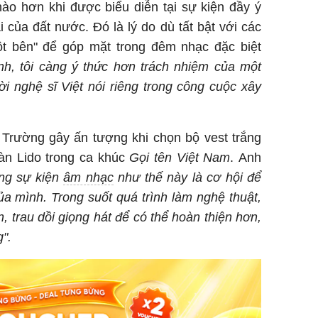
hào hơn khi được biểu diễn tại sự kiện đầy ý
 của đất nước. Đó là lý do dù tất bật với các
t bên" để góp mặt trong đêm nhạc đặc biệt
nh, tôi càng ý thức hơn trách nhiệm của một
i nghệ sĩ Việt nói riêng trong công cuộc xây
 Trường gây ấn tượng khi chọn bộ vest trắng
oàn Lido trong ca khúc
Gọi tên Việt Nam
. Anh
ững sự kiện
âm nhạc
như thế này là cơ hội để
ủa mình. Trong suốt quá trình làm nghệ thuật,
n, trau dồi giọng hát để có thể hoàn thiện hơn,
g".