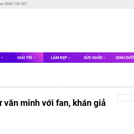
ne: 0909 750 307
G
GIẢI TRÍ
LÀM ĐẸP
SỨC KHỎE
DINH DƯ
 văn minh với fan, khán giả