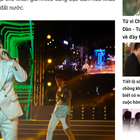
 đất nước.
Tử vi C
Dần - T
về đầy 
tiền bạc
Tiết lộ 
chồng kh
biết có n
cuộc hô
nữa hay