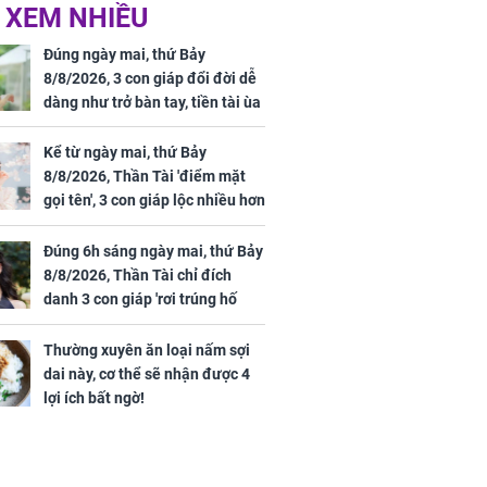
 XEM NHIỀU
 Tư muốn bứt
NÓNG: Bộ Y tế chưa
 vùng an toàn
cấp phép cho sản
Đúng ngày mai, thứ Bảy
phẩm làm đẹp từ tế
8/8/2026, 3 con giáp đổi đời dễ
bào gốc người
dàng như trở bàn tay, tiền tài ùa
tới, ngồi không lộc cũng đến,
phú quý theo tới già
Kể từ ngày mai, thứ Bảy
8/8/2026, Thần Tài 'điểm mặt
gọi tên', 3 con giáp lộc nhiều hơn
uyên ăn loại
sông, tài vận sáng như trăng
ai này, cơ thể
Rằm, chính thức hết khổ
Đúng 6h sáng ngày mai, thứ Bảy
được 4 lợi ích
8/8/2026, Thần Tài chỉ đích
danh 3 con giáp 'rơi trúng hố
vàng', tiền bạc ùa về nhà 'như lũ
cuốn', vươn mình thành đại gia
Thường xuyên ăn loại nấm sợi
trong phút chốc
dai này, cơ thể sẽ nhận được 4
lợi ích bất ngờ!