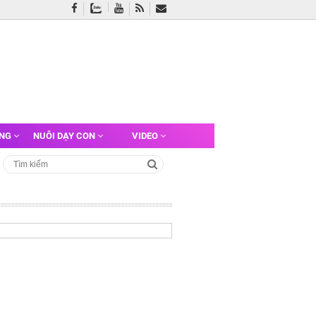
ỠNG
NUÔI DẠY CON
VIDEO