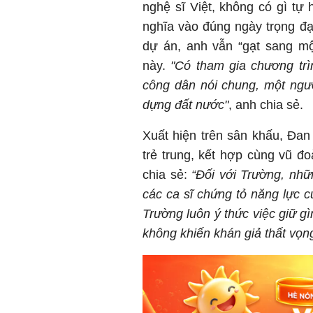
nghệ sĩ Việt, không có gì tự 
nghĩa vào đúng ngày trọng đại
dự án, anh vẫn “gạt sang mộ
này.
"Có tham gia chương trì
công dân nói chung, một ngườ
dựng đất nước"
, anh chia sẻ.
Xuất hiện trên sân khấu, Đan
trẻ trung, kết hợp cùng vũ đ
chia sẻ:
“Đối với Trường, nh
các ca sĩ chứng tỏ năng lực c
Trường luôn ý thức việc giữ gì
không khiến khán giả thất vọn