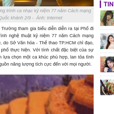
TIN
Triệu Lộ
ơng trình ca nhạc kỷ niệm 77 năm Cách mạng
phá khỏi
uốc khánh 2/9 - Ảnh: Internet
rường tham gia biểu diễn diễn ra tại Phố đi
rình nghệ thuật kỷ niệm 77 năm Cách mạng
, do Sở Văn hóa - Thể thao TP.HCM chỉ đạo,
phố thực hiện. Với tính chất đặc biệt của sự
Thường x
h lựa chọn một ca khúc phù hợp, lan tỏa tình
nấm sợi d
sẽ nhận 
uồn năng lượng tích cực đến với mọi người.
bất ngờ!