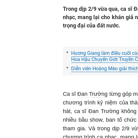
Trong dịp 2/9 vừa qua, ca sĩ 
nhạc, mang lại cho khán giả 
trọng đại của đất nước.
Hương Giang làm điều cuối cùn
Hoa Hậu Chuyển Giới Truyền 
Diễn viên Hoàng Mèo giải thích
Ca sĩ
Đan Trường
từng góp mặ
chương trình kỷ niệm của th
hát, ca sĩ Đan Trường khôn
nhiều bầu show, ban tổ chức 
tham gia. Và trong dịp 2/9 v
chương trình ca nhạc, mang l