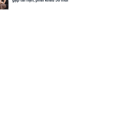
gặp tai nạn, phải khâu 50 mũi
ân tài lộc ảm
 sự khó thành
 mãn