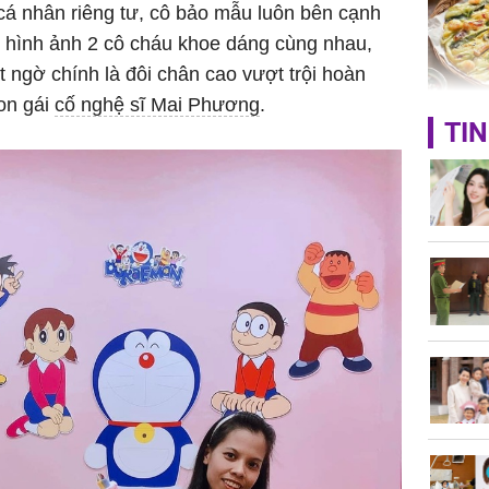
cá nhân riêng tư, cô bảo mẫu luôn bên cạnh
i hình ảnh 2 cô cháu khoe dáng cùng nhau,
t ngờ chính là đôi chân cao vượt trội hoàn
on gái
cố nghệ sĩ Mai Phương
.
Không ng
TIN
vài nghìn
nhiều cô
cho sức 
Tử vi th
7/8/2026
giáp: Dần
bạc đầy 
phát tri