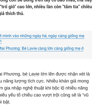
trổ giò" cao lớn, nhiều lần còn "tăm tia" chiều
ả thích thú.
hết mình vào những ngày hè, ngày càng giống mẹ
n
Mai Phương: Bé Lavie càng lớn càng giống mẹ ở
ai Phương,
bé Lavie
lớn lên được nhận xét là
ều năng lượng tích cực. Nhiều khán giả mong
 gia nhập nghệ thuật khi bộc lộ nhiều năng
iếu yếu tố chiều cao vượt trội cũng sẽ là "vũ
i bật.