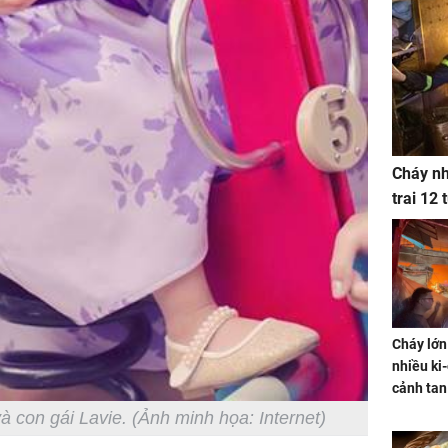
Cháy nh
trai 12
Cháy lớn
nhiều ki-
cảnh tan
 con gái Lavie. (Ảnh minh họa: Internet)