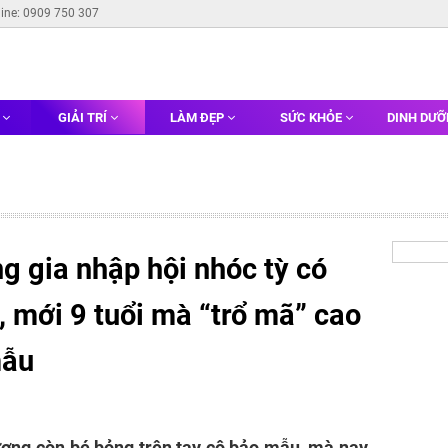
line: 0909 750 307
G
GIẢI TRÍ
LÀM ĐẸP
SỨC KHỎE
DINH DƯ
g gia nhập hội nhóc tỳ có
i, mới 9 tuổi mà “trổ mã” cao
mẫu
ơng còn bé bỏng trên tay cô bảo mẫu, mà nay