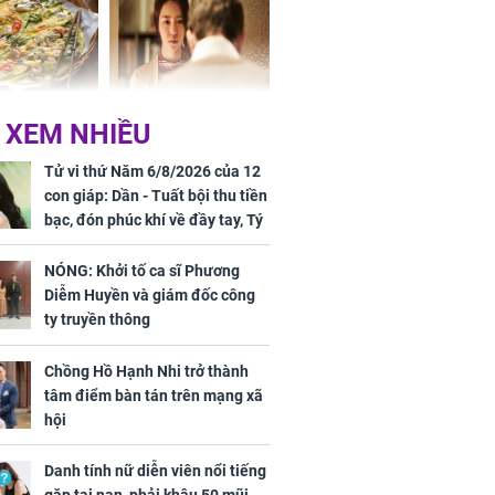
chất đầy kho
ờ loại rau chỉ
Vừa ly hôn, vợ cũ sinh
 XEM NHIỀU
 ở chợ lại có
đứa con giống mình
ng dụng tốt
như đúc nhưng bí mật
Tử vi thứ Năm 6/8/2026 của 12
khỏe
phía sau gây sốc
con giáp: Dần - Tuất bội thu tiền
bạc, đón phúc khí về đầy tay, Tý
- Mão công việc khó khăn, tiền
bạc đội nón ra đi
NÓNG: Khởi tố ca sĩ Phương
Diễm Huyền và giám đốc công
ty truyền thông
Chồng Hồ Hạnh Nhi trở thành
ứ Sáu
tâm điểm bàn tán trên mạng xã
 của 12 con
hội
 - Tuất tiền
túi, sự nghiệp
Danh tính nữ diễn viên nổi tiếng
ển hưng thịnh,