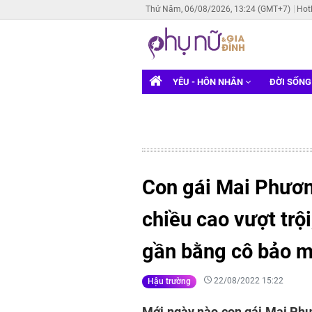
Thứ Năm, 06/08/2026, 13:24 (GMT+7)
Hot
YÊU - HÔN NHÂN
ĐỜI SỐN
Con gái Mai Phươn
chiều cao vượt trộ
gần bằng cô bảo 
22/08/2022 15:22
Hậu trường
Mới ngày nào con gái Mai Phư