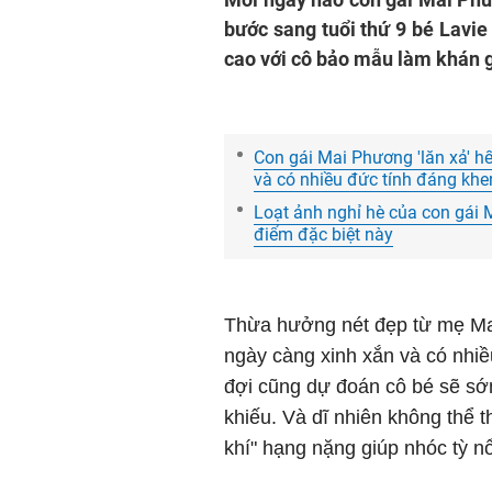
bước sang tuổi thứ 9 bé Lavie "
cao với cô bảo mẫu làm khán gi
Con gái Mai Phương 'lăn xả' 
và có nhiều đức tính đáng khe
Loạt ảnh nghỉ hè của con gái 
điểm đặc biệt này
Thừa hưởng nét đẹp từ mẹ M
ngày càng xinh xắn và có nhi
đợi cũng dự đoán cô bé sẽ sớm
khiếu. Và dĩ nhiên không thể th
khí" hạng nặng giúp nhóc tỳ nổ