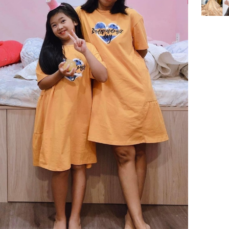
Mão - Th
đạm, mọi
công mỹ