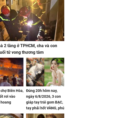
à 2 tầng ở TPHCM, cha và con
 tuổi tử vong thương tâm
 chợ Biên Hòa,
Đúng 20h hôm nay,
ốt rơi vào
ngày 6/8/2026, 3 con
 hoang
giáp tay trái gom BẠC,
tay phải hốt VÀNG, phú
quý ngập nhà, của cải