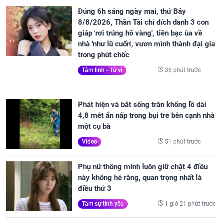
Đúng 6h sáng ngày mai, thứ Bảy
8/8/2026, Thần Tài chỉ đích danh 3 con
giáp 'rơi trúng hố vàng', tiền bạc ùa về
nhà 'như lũ cuốn', vươn mình thành đại gia
trong phút chốc
36 phút trước
Tâm linh - Tử vi
Phát hiện và bắt sống trăn khổng lồ dài
4,8 mét ẩn nấp trong bụi tre bên cạnh nhà
một cụ bà
51 phút trước
Video
Phụ nữ thông minh luôn giữ chặt 4 điều
này không hé răng, quan trọng nhất là
điều thứ 3
1 giờ 21 phút trước
Tâm sự tình yêu