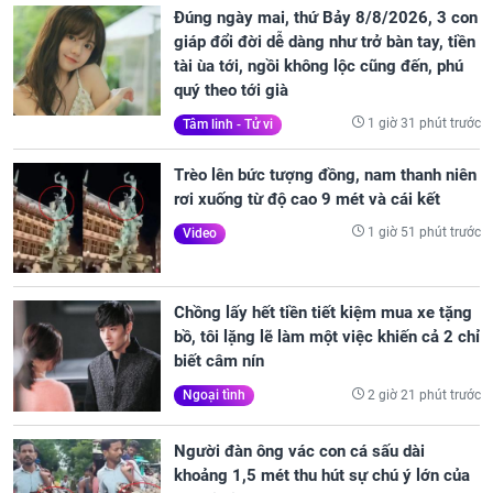
Đúng ngày mai, thứ Bảy 8/8/2026, 3 con
giáp đổi đời dễ dàng như trở bàn tay, tiền
tài ùa tới, ngồi không lộc cũng đến, phú
quý theo tới già
1 giờ 31 phút trước
Tâm linh - Tử vi
Trèo lên bức tượng đồng, nam thanh niên
rơi xuống từ độ cao 9 mét và cái kết
1 giờ 51 phút trước
Video
Chồng lấy hết tiền tiết kiệm mua xe tặng
bồ, tôi lặng lẽ làm một việc khiến cả 2 chỉ
biết câm nín
2 giờ 21 phút trước
Ngoại tình
Người đàn ông vác con cá sấu dài
khoảng 1,5 mét thu hút sự chú ý lớn của