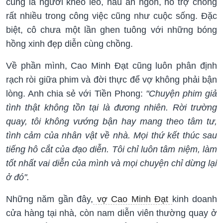
cũng là người khéo léo, nấu ăn ngon, hỗ trợ chồng
rất nhiều trong công việc cũng như cuộc sống. Đặc
biệt, cô chưa một lần ghen tuông với những bóng
hồng xinh đẹp diễn cùng chồng.
Về phần mình, Cao Minh Đạt cũng luôn phân định
rạch ròi giữa phim và đời thực để vợ không phải bận
lòng. Anh chia sẻ với Tiền Phong:
"Chuyện phim giả
tình thật không tồn tại là đương nhiên. Rời trường
quay, tôi không vướng bận hay mang theo tâm tư,
tình cảm của nhân vật về nhà. Mọi thứ kết thúc sau
tiếng hô cắt của đạo diễn. Tôi chỉ luôn tâm niệm, làm
tốt nhất vai diễn của mình và mọi chuyện chỉ dừng lại
ở đó".
Những năm gần đây,
vợ Cao Minh Đạt
kinh doanh
cửa hàng tại nhà, còn nam diễn viên thường quay ở