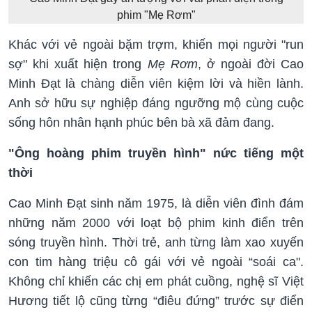
phim "Mẹ Rơm"
Khác với vẻ ngoài bặm trợm, khiến mọi người "run
sợ" khi xuất hiện trong
Mẹ Rơm
, ở ngoài đời Cao
Minh Đạt là chàng diễn viên kiệm lời và hiền lành.
Anh sở hữu sự nghiệp đáng ngưỡng mộ cùng cuộc
sống hôn nhân hạnh phúc bên bà xã đảm đang.
"Ông hoàng phim truyền hình" nức tiếng một
thời
Cao Minh Đạt sinh năm 1975, là diễn viên đình đám
những năm 2000 với loạt bộ phim kinh điển trên
sóng truyền hình. Thời trẻ, anh từng làm xao xuyến
con tim hàng triệu cô gái với vẻ ngoài “soái ca".
Không chỉ khiến các chị em phát cuồng, nghệ sĩ Việt
Hương tiết lộ cũng từng “điêu đứng” trước sự điển