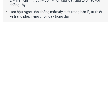
Elly Trần chính thức ký đơn ly hôn sau loạt 'đấu tố' ồn ào với
chồng Tây
Hoa hậu Ngọc Hân không mặc váy cưới trong hôn lễ, tự thiết
kế trang phục riêng cho ngày trọng đại