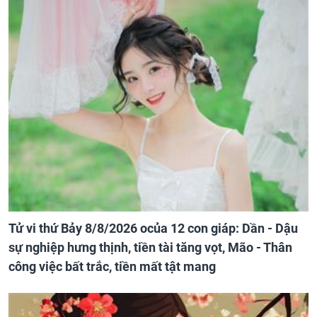
Tử vi thứ Bảy 8/8/2026 ocủa 12 con giáp: Dần - Dậu
sự nghiệp hưng thịnh, tiền tài tăng vọt, Mão - Thân
công việc bất trắc, tiền mất tật mang