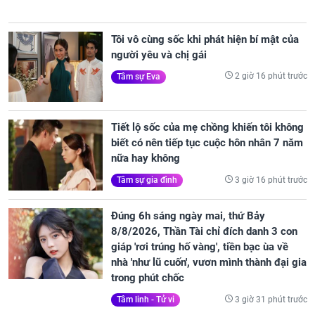
Tôi vô cùng sốc khi phát hiện bí mật của
người yêu và chị gái
2 giờ 16 phút trước
Tâm sự Eva
Tiết lộ sốc của mẹ chồng khiến tôi không
biết có nên tiếp tục cuộc hôn nhân 7 năm
nữa hay không
3 giờ 16 phút trước
Tâm sự gia đình
Đúng 6h sáng ngày mai, thứ Bảy
8/8/2026, Thần Tài chỉ đích danh 3 con
giáp 'rơi trúng hố vàng', tiền bạc ùa về
nhà 'như lũ cuốn', vươn mình thành đại gia
trong phút chốc
3 giờ 31 phút trước
Tâm linh - Tử vi