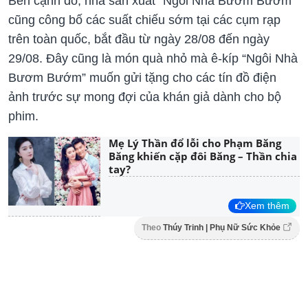
Bên cạnh đó, nhà sản xuất “Ngôi Nhà Bươm Bướm”
cũng công bố các suất chiếu sớm tại các cụm rạp
trên toàn quốc, bắt đầu từ ngày 28/08 đến ngày
29/08. Đây cũng là món quà nhỏ mà ê-kíp “Ngôi Nhà
Bươm Bướm” muốn gửi tặng cho các tín đồ điện
ảnh trước sự mong đợi của khán giả dành cho bộ
phim.
Mẹ Lý Thần đổ lỗi cho Phạm Băng
Băng khiến cặp đôi Băng – Thần chia
tay?
Xem thêm
Theo
Thúy Trinh | Phụ Nữ Sức Khỏe