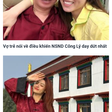
Vợ trẻ nói về điều khiến NSND Công Lý day dứt nhất