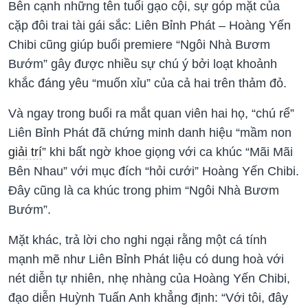
Bên cạnh những tên tuổi gạo cội, sự góp mặt của
cặp đôi trai tài gái sắc: Liên Bỉnh Phát – Hoàng Yến
Chibi cũng giúp buổi premiere “Ngôi Nhà Bươm
Bướm” gây được nhiều sự chú ý bởi loạt khoảnh
khắc đáng yêu “muốn xỉu” của cả hai trên thảm đỏ.
Và ngay trong buổi ra mắt quan viên hai họ, “chú rể”
Liên Bỉnh Phát đã chứng minh danh hiệu “mầm non
giải trí
” khi bất ngờ khoe giọng với ca khúc “Mãi Mãi
Bên Nhau” với mục đích “hỏi cưới” Hoàng Yến Chibi.
Đây cũng là ca khúc trong phim “Ngôi Nhà Bươm
Bướm”.
Mặt khác, trả lời cho nghi ngại rằng một cá tính
mạnh mẽ như Liên Bỉnh Phát liệu có dung hoà với
nét diễn tự nhiên, nhẹ nhàng của Hoàng Yến Chibi,
đạo diễn Huỳnh Tuấn Anh khẳng định: “Với tôi, đây