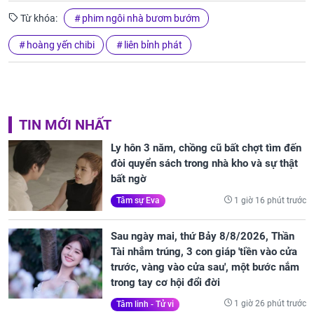
Từ khóa:
phim ngôi nhà bươm bướm
hoàng yến chibi
liên bỉnh phát
TIN MỚI NHẤT
Ly hôn 3 năm, chồng cũ bất chợt tìm đến
đòi quyển sách trong nhà kho và sự thật
bất ngờ
1 giờ 16 phút trước
Tâm sự Eva
Sau ngày mai, thứ Bảy 8/8/2026, Thần
Tài nhắm trúng, 3 con giáp 'tiền vào cửa
trước, vàng vào cửa sau', một bước nắm
trong tay cơ hội đổi đời
1 giờ 26 phút trước
Tâm linh - Tử vi