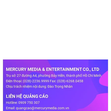
MERCURY MEDIA & ENTERTAINMENT CO., LTD
Trụ sở: 27 đường A4, phường Bảy Hiền, thành phố Hồ Chí Minh
Điện thoại: (028)-2236.9999 Fax: (028)-6268.0458
Chịu trách nhiệm nội dung: Đào Trọng Nhân
LIÊN HỆ QUẢNG CÁO
Hotline: 0909 750 307
Email:
quangcao@mercurymedia.com.vn