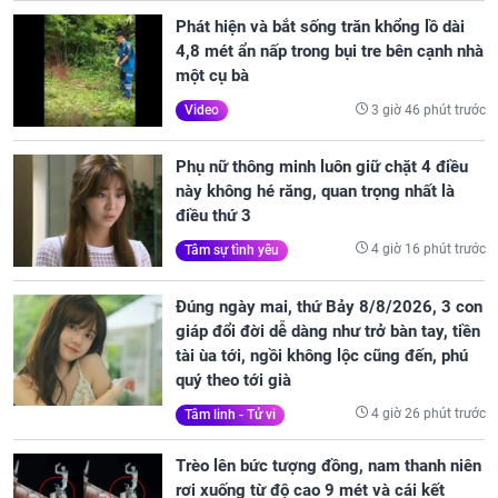
Phát hiện và bắt sống trăn khổng lồ dài
4,8 mét ẩn nấp trong bụi tre bên cạnh nhà
một cụ bà
3 giờ 46 phút trước
Video
Phụ nữ thông minh luôn giữ chặt 4 điều
này không hé răng, quan trọng nhất là
điều thứ 3
4 giờ 16 phút trước
Tâm sự tình yêu
Đúng ngày mai, thứ Bảy 8/8/2026, 3 con
giáp đổi đời dễ dàng như trở bàn tay, tiền
tài ùa tới, ngồi không lộc cũng đến, phú
quý theo tới già
4 giờ 26 phút trước
Tâm linh - Tử vi
Trèo lên bức tượng đồng, nam thanh niên
rơi xuống từ độ cao 9 mét và cái kết