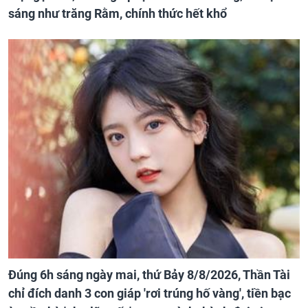
mặt gọi tên', 3 con giáp lộc nhiều hơn sông, tài vận
sáng như trăng Rằm, chính thức hết khổ
Đúng 6h sáng ngày mai, thứ Bảy 8/8/2026, Thần Tài
chỉ đích danh 3 con giáp 'rơi trúng hố vàng', tiền bạc