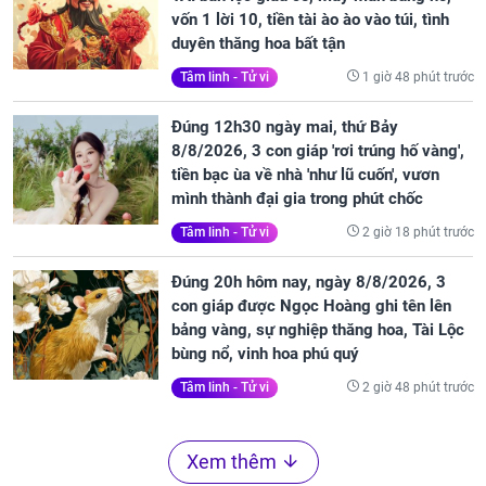
TÀI ban lộc giàu có, may mắn bùng nổ,
vốn 1 lời 10, tiền tài ào ào vào túi, tình
duyên thăng hoa bất tận
1 giờ 48 phút trước
Tâm linh - Tử vi
Đúng 12h30 ngày mai, thứ Bảy
8/8/2026, 3 con giáp 'rơi trúng hố vàng',
tiền bạc ùa về nhà 'như lũ cuốn', vươn
mình thành đại gia trong phút chốc
2 giờ 18 phút trước
Tâm linh - Tử vi
Đúng 20h hôm nay, ngày 8/8/2026, 3
con giáp được Ngọc Hoàng ghi tên lên
bảng vàng, sự nghiệp thăng hoa, Tài Lộc
bùng nổ, vinh hoa phú quý
2 giờ 48 phút trước
Tâm linh - Tử vi
Xem thêm