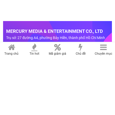
MERCURY MEDIA & ENTERTAINMENT CO., LTD
Trụ sở: 27 đường A4, phường Bảy Hiền, thành phố Hồ Chí Minh
Điện thoại: (028)-2236.9999 Fax: (028)-6268.0458
Chịu trách nhiệm nội dung: Đào Trọng Nhân
Trang chủ
Tin hot
Mã giảm giá
Chủ đề
Chuyên mục
LIÊN HỆ QUẢNG CÁO
Hotline: 0909 750 307
Email:
quangcao@mercurymedia.com.vn
BẢNG GIÁ
Giấy phép số 02/GP-TTĐT do Sở Thông Tin và Truyền Thông Tp.HCM
cấp ngày 06/01/2025
Bản quyền thuộc về Công ty TNHH Truyền thông và giải trí Sao Thủy.
Cấm sao chép dưới mọi hình thức nếu không có sự chấp thuận bằng