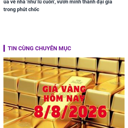
ùa về nhà 'như lũ cuốn', vươn mình thành đại gia
trong phút chốc
TIN CÙNG CHUYÊN MỤC