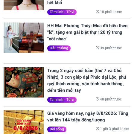
hết khổ
18 phút trước
Tâm linh - Tử vi
HH Mai Phương Thúy: Mua đồ hiệu theo
"lô", tặng em gái biệt thự 120 tỷ trong
"nốt nhạc"
39 phút trước
Hậu trường
Trong 2 ngày cuối tuần (thứ 7 và Chủ
Nhật), 3 con giáp đại Phúc đại Lộc, phú
quý thịnh vượng, vận trình hanh thông,
đếm tiền mỏi tay
48 phút trước
Tâm linh - Tử vi
Giá vàng hôm nay, ngày 8/8/2026: Tăng
vọt lên 144 triệu đồng/lượng
1 giờ 3 phút trước
Đời sống