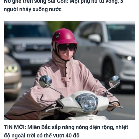
Nổ ghe trên sông Sài Gòn: Một phụ nữ tử vong, 3
người nhảy xuống nước
TIN MỚI: Miền Bắc sắp nắng nóng diện rộng, nhiệt
độ ngoài trời có thể vượt 40 độ