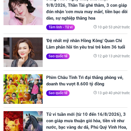
9/8/2026, Thần Tài ghé thăm, 3 con giáp
đón nhận 'cơn mưa may mắn', tiền bạc dồi
dào, sự nghiệp thăng hoa
10 giờ 53 phút trước
Tâm linh - Tử vi
'Đệ nhất mỹ nhân Hồng Kông' Quan Chi
Lâm phản hồi tin yêu trai trẻ kém 36 tuổi
12 giờ 13 phút trước
Sao quốc tế
Phim Châu Tinh Trì đại thắng phòng vé,
doanh thu vượt 8.600 tỷ đồng
13 giờ 40 phút trước
Sao quốc tế
Tử vi tuần mới (từ 10 đến 16/8/2026), 3
con giáp mưa thuận gió hòa, tiền về như
nước, bạc vàng dư dả, Phú Quý Vinh Hoa,