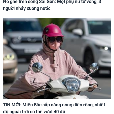
Nổ ghe trên sông Sài Gòn: Một phụ nữ tử vong, 3
người nhảy xuống nước
TIN MỚI: Miền Bắc sắp nắng nóng diện rộng, nhiệt
độ ngoài trời có thể vượt 40 độ