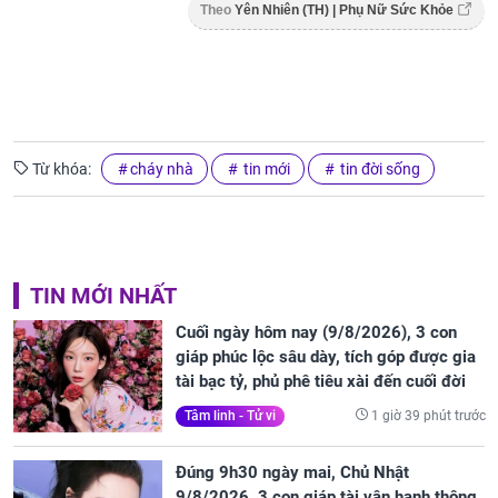
Theo
Yên Nhiên (TH) | Phụ Nữ Sức Khỏe
Từ khóa:
cháy nhà
tin mới
tin đời sống
TIN MỚI NHẤT
Cuối ngày hôm nay (9/8/2026), 3 con
giáp phúc lộc sâu dày, tích góp được gia
tài bạc tỷ, phủ phê tiêu xài đến cuối đời
1 giờ 39 phút trước
Tâm linh - Tử vi
Đúng 9h30 ngày mai, Chủ Nhật
9/8/2026, 3 con giáp tài vận hanh thông,