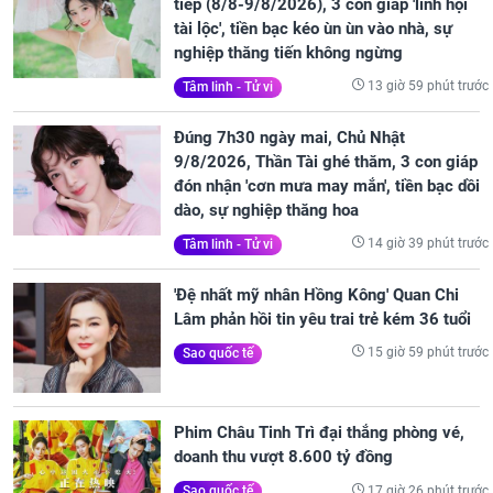
tiếp (8/8-9/8/2026), 3 con giáp 'lĩnh hội
tài lộc', tiền bạc kéo ùn ùn vào nhà, sự
nghiệp thăng tiến không ngừng
13 giờ 59 phút trước
Tâm linh - Tử vi
Đúng 7h30 ngày mai, Chủ Nhật
9/8/2026, Thần Tài ghé thăm, 3 con giáp
đón nhận 'cơn mưa may mắn', tiền bạc dồi
dào, sự nghiệp thăng hoa
14 giờ 39 phút trước
Tâm linh - Tử vi
'Đệ nhất mỹ nhân Hồng Kông' Quan Chi
Lâm phản hồi tin yêu trai trẻ kém 36 tuổi
15 giờ 59 phút trước
Sao quốc tế
Phim Châu Tinh Trì đại thắng phòng vé,
doanh thu vượt 8.600 tỷ đồng
17 giờ 26 phút trước
Sao quốc tế