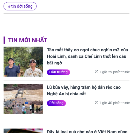
tin đời sống
TIN MỚI NHẤT
Tận mắt thấy cơ ngơi chục nghìn m2 của
Hoài Linh, danh ca Chế Linh thốt lên câu
bất ngờ
1 giờ 29 phút trước
Hậu trường
Lũ bủa vây, hàng trăm hộ dân rẻo cao
Nghệ An bị chia cắt
1 giờ 40 phút trước
Đời sống
Đây là loại quả chợ nào ở Việt Nam cũng