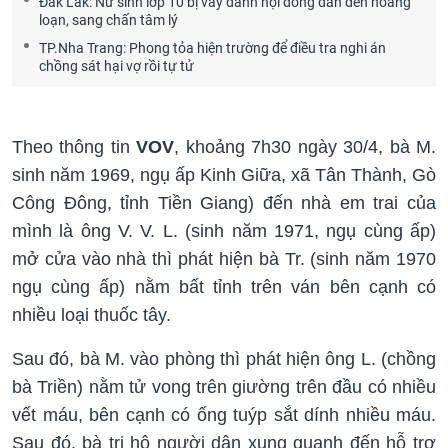
Đắk Lắk: Nữ sinh lớp 10 bị vây đánh hội đồng dẫn đến hoảng
loạn, sang chấn tâm lý
TP.Nha Trang: Phong tỏa hiện trường để điều tra nghi án
chồng sát hại vợ rồi tự tử
Theo thông tin
VOV
, khoảng 7h30 ngày 30/4, bà M.
sinh năm 1969, ngụ ấp Kinh Giữa, xã Tân Thành, Gò
Công Đông, tỉnh Tiền Giang) đến nhà em trai của
mình là ông V. V. L. (sinh năm 1971, ngụ cùng ấp)
mở cửa vào nhà thì phát hiện bà Tr. (sinh năm 1970
ngụ cùng ấp) nằm bất tỉnh trên ván bên cạnh có
nhiều loại thuốc tây.
Sau đó, bà M. vào phòng thì phát hiện ông L. (chồng
bà Triền) nằm tử vong trên giường trên đầu có nhiều
vết máu, bên cạnh có ống tuýp sắt dính nhiều máu.
Sau đó, bà tri hô người dân xung quanh đến hỗ trợ