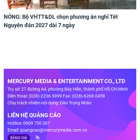
NÓNG: Bộ VHTT&DL chọn phương án nghỉ Tết
Nguyên đán 2027 dài 7 ngày
MERCURY MEDIA & ENTERTAINMENT CO., LTD
Trụ sở: 27 đường A4, phường Bảy Hiền, thành phố Hồ Chí Minh
Điện thoại: (028)-2236.9999 Fax: (028)-6268.0458
Chịu trách nhiệm nội dung: Đào Trọng Nhân
LIÊN HỆ QUẢNG CÁO
Hotline: 0909 750 307
Email:
quangcao@mercurymedia.com.vn
BẢNG GIÁ