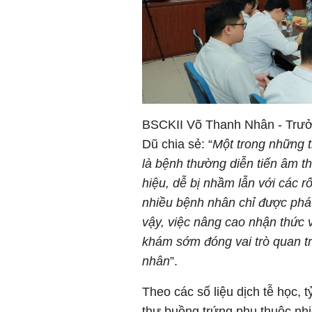
BSCKII Võ Thanh Nhân - Trưở
Dũ chia sẻ: “
Một trong những t
là bệnh thường diễn tiến âm t
hiệu, dễ bị nhầm lẫn với các r
nhiều bệnh nhân chỉ được phát 
vậy, việc nâng cao nhận thức
khám sớm đóng vai trò quan trọ
nhân
”.
Theo các số liệu dịch tễ học,
thư buồng trứng phụ thuộc nhi