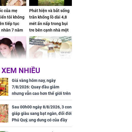
sốc của mẹ
Phát hiện và bắt sống
iến tôi không
trăn khổng lồ dài 4,8
ên tiếp tục
mét ẩn nấp trong bụi
n nhân 7 năm
tre bên cạnh nhà một
 không
cụ bà
 XEM NHIỀU
 Tư muốn bứt
NÓNG: Bộ Y tế chưa
 vùng an toàn
cấp phép cho sản
Giá vàng hôm nay, ngày
phẩm làm đẹp từ tế
7/8/2026: Quay đầu giảm
bào gốc người
nhưng vẫn cao hơn thế giới trên
7 triệu đồng
Sau 00h00 ngày 8/8/2026, 3 con
giáp giàu sang bạt ngàn, đổi đời
Phú Quý, ung dung có của đầy
uyên ăn loại
nhà, ngày càng hưng thịnh sung
ai này, cơ thể