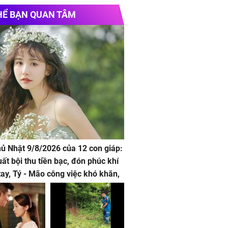
HỂ BẠN QUAN TÂM
hủ Nhật 9/8/2026 của 12 con giáp:
uất bội thu tiền bạc, đón phúc khí
tay, Tý - Mão công việc khó khăn,
 đội nón ra đi