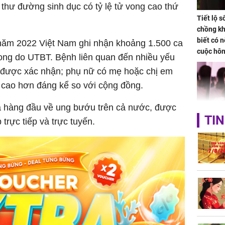
g thư đường sinh dục có tỷ lệ tử vong cao thứ
Tiết lộ 
chồng kh
biết có n
ăm 2022 Việt Nam ghi nhận khoảng 1.500 ca
cuộc hô
ong do UTBT. Bệnh liên quan đến nhiều yếu
nữa hay
đã được xác nhận; phụ nữ có mẹ hoặc chị em
cao hơn đáng kể so với cộng đồng.
ia hàng đầu về ung bướu trên cả nước, được
TIN
 trực tiếp và trực tuyến.
Triệu Lộ
phá khỏi
Thường x
nấm sợi d