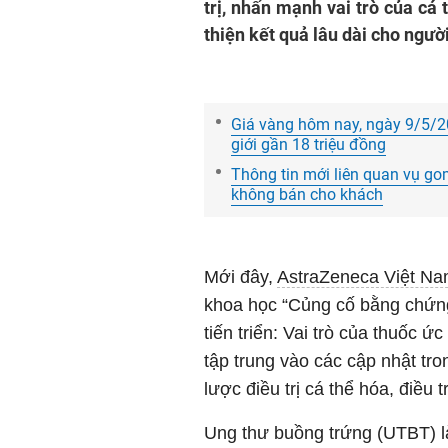
trị, nhấn mạnh vai trò của cá 
thiện kết quả lâu dài cho ngườ
Giá vàng hôm nay, ngày 9/5/2
giới gần 18 triệu đồng
Thông tin mới liên quan vụ go
không bán cho khách
Mới đây,
AstraZeneca Việt N
khoa học “Củng cố bằng chứng 
tiến triển: Vai trò của thuốc ứ
tập trung vào các cập nhật tron
lược điều trị cá thể hóa, điều t
Ung thư buồng trứng (UTBT) l