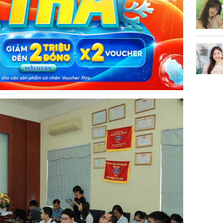
sẽ nhận 
bất ngờ!