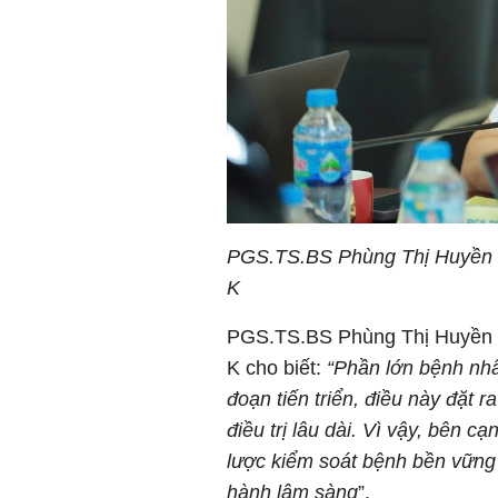
PGS.TS.BS
Phùng Thị Huyền 
K
PGS.TS.BS Phùng Thị Huyền -
K cho biết:
“Phần lớn bệnh nhâ
đoạn tiến triển, điều này đặt r
điều trị lâu dài. Vì vậy, bên c
lược kiểm soát bệnh bền vững 
hành lâm sàng
”.