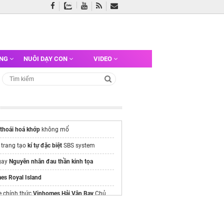
ỠNG
NUÔI DẠY CON
VIDEO
thoái hoá khớp
không mổ
 trang tạo
kí tự đặc biệt
SBS system
gay
Nguyên nhân đau thần kinh tọa
es Royal Island
e chính thức
Vinhomes Hải Vân Bay
Chủ
/alluvia-city.com