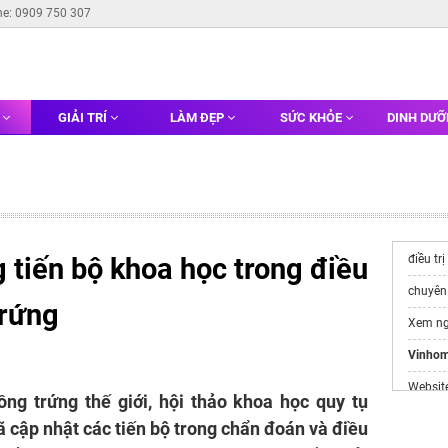
ne: 0909 750 307
G
GIẢI TRÍ
LÀM ĐẸP
SỨC KHỎE
DINH DƯ
 tiến bộ khoa học trong điều
điều trị
chuyên
trứng
Xem n
Vinhom
Websit
g trứng thế giới, hội thảo khoa học quy tụ
Đầu Tư
 cập nhật các tiến bộ trong chẩn đoán và điều
https:/