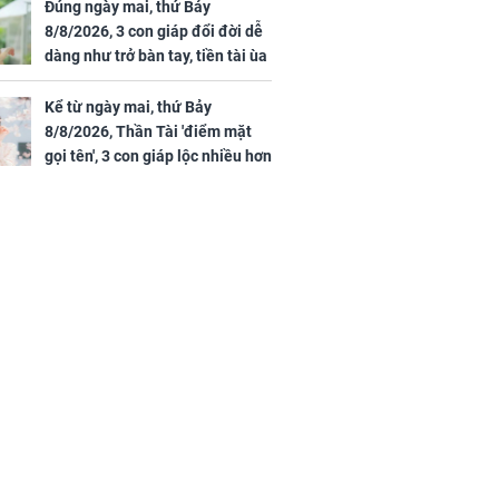
túc
Đúng ngày mai, thứ Bảy
được 4 lợi ích
8/8/2026, 3 con giáp đổi đời dễ
dàng như trở bàn tay, tiền tài ùa
tới, ngồi không lộc cũng đến,
phú quý theo tới già
Kể từ ngày mai, thứ Bảy
8/8/2026, Thần Tài 'điểm mặt
gọi tên', 3 con giáp lộc nhiều hơn
sông, tài vận sáng như trăng
Rằm, chính thức hết khổ