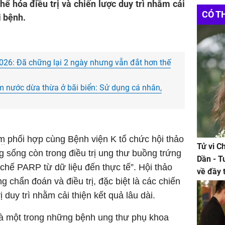
thể hóa điều trị và chiến lược duy trì nhằm cải
CÓ T
i bệnh.
026: Đã chững lại 2 ngày nhưng vẫn đắt hơn thế
m nước dừa thừa ở bãi biển: Sử dụng cá nhân,
am
phối hợp cùng Bệnh viện K tổ chức hội thảo
Tử vi C
sống còn trong điều trị ung thư buồng trứng
Dần - T
c chế PARP từ dữ liệu đến thực tế”. Hội thảo
về đầy 
g chẩn đoán và điều trị, đặc biệt là các chiến
tiền bạc
rị duy trì nhằm cải thiện kết quả lâu dài.
à một trong những bệnh ung thư phụ khoa