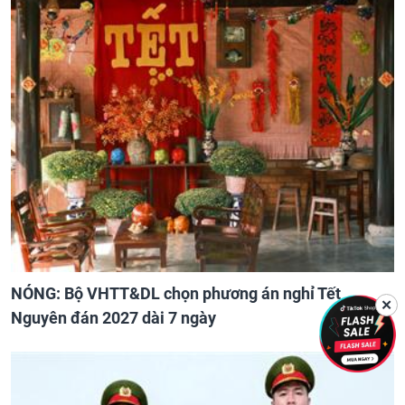
NÓNG: Bộ VHTT&DL chọn phương án nghỉ Tết
✕
Nguyên đán 2027 dài 7 ngày