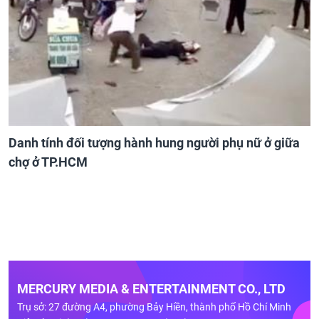
Danh tính đối tượng hành hung người phụ nữ ở giữa
chợ ở TP.HCM
MERCURY MEDIA & ENTERTAINMENT CO., LTD
Trụ sở: 27 đường A4, phường Bảy Hiền, thành phố Hồ Chí Minh