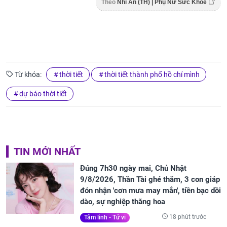
Theo
Nhi An (TH) | Phụ Nữ Sức Khỏe
Từ khóa:
thời tiết
thời tiết thành phố hồ chí mình
dự báo thời tiết
TIN MỚI NHẤT
Đúng 7h30 ngày mai, Chủ Nhật
9/8/2026, Thần Tài ghé thăm, 3 con giáp
đón nhận 'cơn mưa may mắn', tiền bạc dồi
dào, sự nghiệp thăng hoa
18 phút trước
Tâm linh - Tử vi