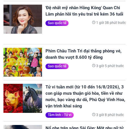
'Đệ nhất mỹ nhân Hồng Kông' Quan Chi
Lâm phản hồi tin yêu trai trẻ kém 36 tuổi
1 giờ 38 phút trước
Sao quốc tế
Phim Châu Tinh Trì đại thắng phòng vé,
doanh thu vượt 8.600 tỷ đồng
3 giờ 5 phút trước
Sao quốc tế
Tử vi tuần mới (từ 10 đến 16/8/2026), 3
con giáp mưa thuận gió hòa, tiền về như
nước, bạc vàng dư dả, Phú Quý Vinh Hoa,
vận trình khai sáng
3 giờ 8 phút trước
Tâm linh - Tử vi
Nổ ghe trên sông Sài Gòn: Một phụ nữ tử