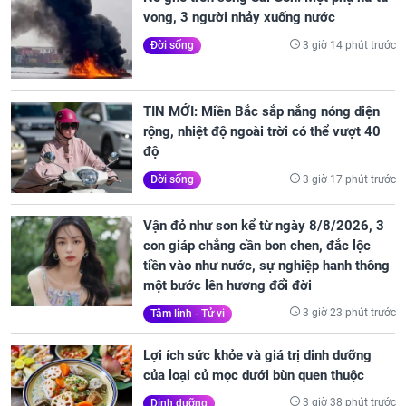
vong, 3 người nhảy xuống nước
3 giờ 14 phút trước
Đời sống
TIN MỚI: Miền Bắc sắp nắng nóng diện
rộng, nhiệt độ ngoài trời có thể vượt 40
độ
3 giờ 17 phút trước
Đời sống
Vận đỏ như son kể từ ngày 8/8/2026, 3
con giáp chẳng cần bon chen, đắc lộc
tiền vào như nước, sự nghiệp hanh thông
một bước lên hương đổi đời
3 giờ 23 phút trước
Tâm linh - Tử vi
Lợi ích sức khỏe và giá trị dinh dưỡng
của loại củ mọc dưới bùn quen thuộc
3 giờ 38 phút trước
Dinh dưỡng