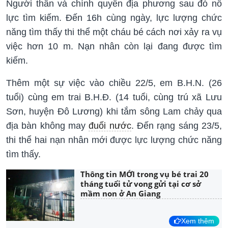
Người thân và chính quyền địa phương sau đó nỗ
lực tìm kiếm. Đến 16h cùng ngày, lực lượng chức
năng tìm thấy thi thể một cháu bé cách nơi xảy ra vụ
việc hơn 10 m. Nạn nhân còn lại đang được tìm
kiếm.
Thêm một sự việc vào chiều 22/5, em B.H.N. (26
tuổi) cùng em trai B.H.Đ. (14 tuổi, cùng trú xã Lưu
Sơn, huyện Đô Lương) khi tắm sông Lam chảy qua
địa bàn không may
đuối nước
. Đến rạng sáng 23/5,
thi thể hai nạn nhân mới được lực lượng chức năng
tìm thấy.
Thông tin MỚI trong vụ bé trai 20
tháng tuổi tử vong gửi tại cơ sở
mầm non ở An Giang
Xem thêm