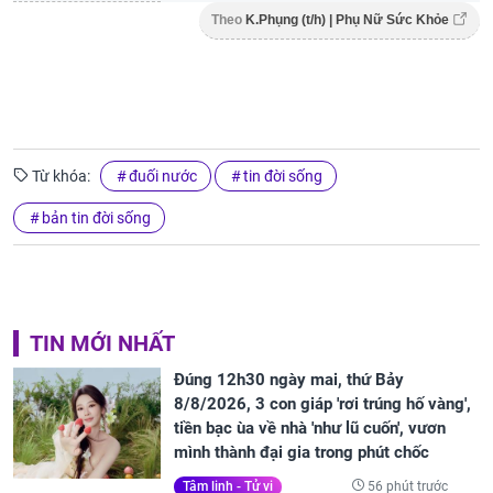
Theo
K.Phụng (t/h) | Phụ Nữ Sức Khỏe
Từ khóa:
đuối nước
tin đời sống
bản tin đời sống
TIN MỚI NHẤT
Đúng 12h30 ngày mai, thứ Bảy
8/8/2026, 3 con giáp 'rơi trúng hố vàng',
tiền bạc ùa về nhà 'như lũ cuốn', vươn
mình thành đại gia trong phút chốc
56 phút trước
Tâm linh - Tử vi