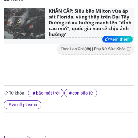
KHẨN CẤP: Siêu bão Milton vừa áp
sát Florida, vùng thấp trên Đại Tây
Dương có xu hướng mạnh lên "đỉnh
cao mới", quốc gia nào sẽ chịu ảnh
hưởng?
Xem thêm
Theo
Lan Chi (t/h) | Phụ Nữ Sức Khỏe
Từ khóa:
bão mặt trời
cơn bão từ
vụ nổ plasma