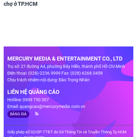
chợ ở TP.HCM
MERCURY MEDIA & ENTERTAINMENT CO., LTD
Trụ sở: 27 đường A4, phường Bảy Hiền, thành phố Hồ Chí Minh
Điện thoại: (028)-2236.9999 Fax: (028)-6268.0458
Chịu trách nhiệm nội dung: Đào Trọng Nhân
LIÊN HỆ QUẢNG CÁO
Hotline: 0909 750 307
Email:
quangcao@mercurymedia.com.vn
BẢNG GIÁ
Giấy phép số 02/GP-TTĐT do Sở Thông Tin và Truyền Thông Tp.HCM