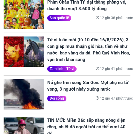
Phim Châu Tinh Trì đại thắng phòng vé,
doanh thu vượt 8.600 tỷ đồng
12 giờ 38 phút trước
Sao quốc tế
Tử vi tuần mới (từ 10 đến 16/8/2026), 3
con giáp mưa thuận gió hòa, tiền về như
nước, bạc vàng dư dả, Phú Quý Vinh Hoa,
vận trình khai sáng
12 giờ 41 phút trước
Tâm linh - Tử vi
Nổ ghe trên sông Sài Gòn: Một phụ nữ tử
vong, 3 người nhảy xuống nước
12 giờ 47 phút trước
Đời sống
TIN MỚI: Miền Bắc sắp nắng nóng diện
rộng, nhiệt độ ngoài trời có thể vượt 40
độ