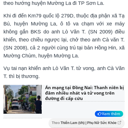
theo hướng huyện Mường La đi TP Sơn La.
Khi đi đến Km79 quốc lộ 279D, thuộc địa phận xã Tạ
Bú, huyện Mường La, ô tô va chạm với xe máy
không gắn BKS do anh Lò Văn T. (SN 2009) điều
khiển, theo chiều ngược lại, chở theo anh Cà văn T.
(SN 2008), cả 2 người cùng trú tại bản Hồng Hin, xã
Mường Chùm, huyện Mường La.
Vụ tai nạn khiến anh Lò Văn T. tử vong, anh Cà Văn
T. thì bị thương.
Án mạng tại Đồng Nai: Thanh niên bị
đâm nhiều nhát và tử vong trên
đường đi cấp cứu
Xem thêm
Theo
Thiên Lam (t/h) | Phụ Nữ Sức Khỏe