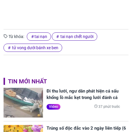
Từ khóa:
tai nạn
tai nạn chết người
tử vong dưới bánh xe ben
TIN MỚI NHẤT
Đi thu lưới, ngư dân phát hiện cá sấu
khổng lồ mắc kẹt trong lưới đánh cá
37 phút trước
Video
Trúng số độc đắc vào 2 ngày liên tiếp (6