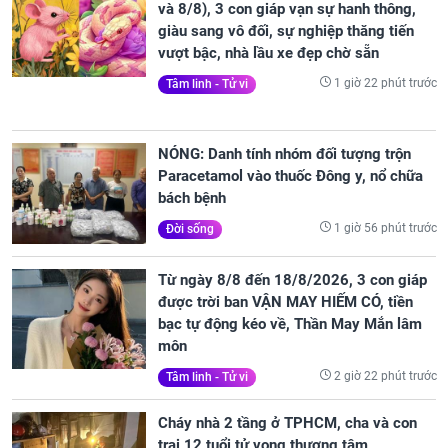
và 8/8), 3 con giáp vạn sự hanh thông,
giàu sang vô đối, sự nghiệp thăng tiến
vượt bậc, nhà lầu xe đẹp chờ sẵn
1 giờ 22 phút trước
Tâm linh - Tử vi
NÓNG: Danh tính nhóm đối tượng trộn
Paracetamol vào thuốc Đông y, nổ chữa
bách bệnh
1 giờ 56 phút trước
Đời sống
Từ ngày 8/8 đến 18/8/2026, 3 con giáp
được trời ban VẬN MAY HIẾM CÓ, tiền
bạc tự động kéo về, Thần May Mắn lâm
môn
2 giờ 22 phút trước
Tâm linh - Tử vi
Cháy nhà 2 tầng ở TPHCM, cha và con
trai 12 tuổi tử vong thương tâm