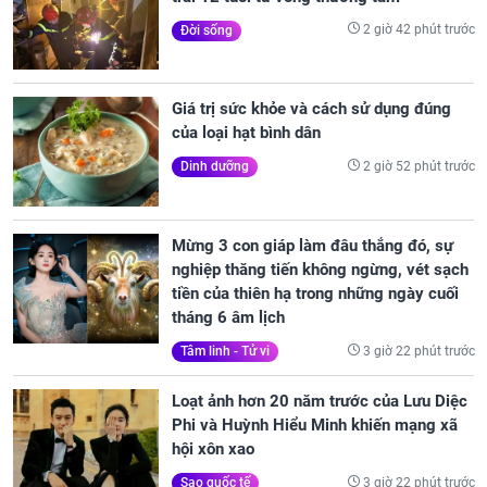
2 giờ 42 phút trước
Đời sống
Giá trị sức khỏe và cách sử dụng đúng
của loại hạt bình dân
2 giờ 52 phút trước
Dinh dưỡng
Mừng 3 con giáp làm đâu thắng đó, sự
nghiệp thăng tiến không ngừng, vét sạch
tiền của thiên hạ trong những ngày cuối
tháng 6 âm lịch
3 giờ 22 phút trước
Tâm linh - Tử vi
Loạt ảnh hơn 20 năm trước của Lưu Diệc
Phi và Huỳnh Hiểu Minh khiến mạng xã
hội xôn xao
3 giờ 22 phút trước
Sao quốc tế