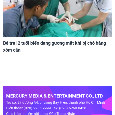
Bé trai 2 tuổi biến dạng gương mặt khi bị chó hàng
xóm cắn
MERCURY MEDIA & ENTERTAINMENT CO., LTD
Trụ sở: 27 đường A4, phường Bảy Hiền, thành phố Hồ Chí Minh
Điện thoại: (028)-2236.9999 Fax: (028)-6268.0458
Chịu trách nhiệm nội dung: Đào Trọng Nhân