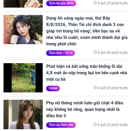
4 giờ 23 phút trước
Tâm sự gia đình
Đúng 6h sáng ngày mai, thứ Bảy
8/8/2026, Thần Tài chỉ đích danh 3 con
giáp 'rơi trúng hố vàng', tiền bạc ùa về
nhà 'như lũ cuốn', vươn mình thành đại gia
trong phút chốc
4 giờ 38 phút trước
Tâm linh - Tử vi
Phát hiện và bắt sống trăn khổng lồ dài
4,8 mét ẩn nấp trong bụi tre bên cạnh nhà
một cụ bà
4 giờ 53 phút trước
Video
Phụ nữ thông minh luôn giữ chặt 4 điều
này không hé răng, quan trọng nhất là
điều thứ 3
5 giờ 23 phút trước
Tâm sự tình yêu