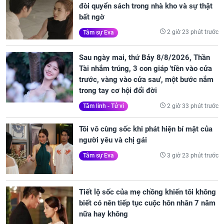
đòi quyển sách trong nhà kho và sự thật
bất ngờ
2 giờ 23 phút trước
Tâm sự Eva
Sau ngày mai, thứ Bảy 8/8/2026, Thần
Tài nhắm trúng, 3 con giáp 'tiền vào cửa
trước, vàng vào cửa sau', một bước nắm
trong tay cơ hội đổi đời
2 giờ 33 phút trước
Tâm linh - Tử vi
Tôi vô cùng sốc khi phát hiện bí mật của
người yêu và chị gái
3 giờ 23 phút trước
Tâm sự Eva
Tiết lộ sốc của mẹ chồng khiến tôi không
biết có nên tiếp tục cuộc hôn nhân 7 năm
nữa hay không