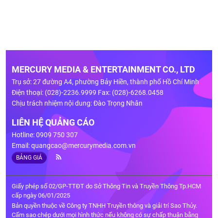
MERCURY MEDIA & ENTERTAINMENT CO., LTD
Trụ sở: 27 đường A4, phường Bảy Hiền, thành phố Hồ Chí Minh
Điện thoại: (028)-2236.9999 Fax: (028)-6268.0458
Chịu trách nhiệm nội dung: Đào Trọng Nhân
LIÊN HỆ QUẢNG CÁO
Hotline: 0909 750 307
Email:
quangcao@mercurymedia.com.vn
BẢNG GIÁ
Giấy phép số 02/GP-TTĐT do Sở Thông Tin và Truyền Thông Tp.HCM
cấp ngày 06/01/2025
Bản quyền thuộc về Công ty TNHH Truyền thông và giải trí Sao Thủy.
Cấm sao chép dưới mọi hình thức nếu không có sự chấp thuận bằng