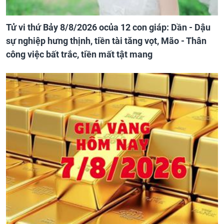
Tử vi thứ Bảy 8/8/2026 ocủa 12 con giáp: Dần - Dậu
sự nghiệp hưng thịnh, tiền tài tăng vọt, Mão - Thân
công việc bất trắc, tiền mất tật mang