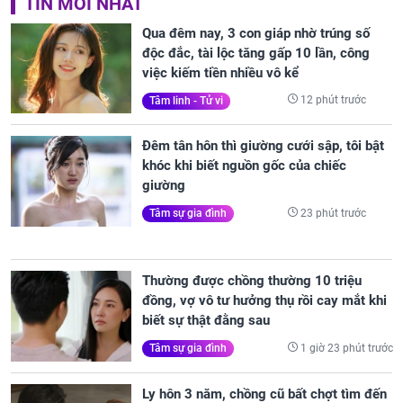
TIN MỚI NHẤT
Qua đêm nay, 3 con giáp nhờ trúng số
độc đắc, tài lộc tăng gấp 10 lần, công
việc kiếm tiền nhiều vô kể
12 phút trước
Tâm linh - Tử vi
Đêm tân hôn thì giường cưới sập, tôi bật
khóc khi biết nguồn gốc của chiếc
giường
23 phút trước
Tâm sự gia đình
Thường được chồng thường 10 triệu
đồng, vợ vô tư hưởng thụ rồi cay mắt khi
biết sự thật đằng sau
1 giờ 23 phút trước
Tâm sự gia đình
Ly hôn 3 năm, chồng cũ bất chợt tìm đến