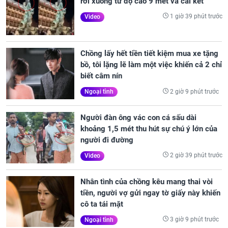
rơi xuống từ độ cao 9 mét và cái kết
1 giờ 39 phút trước
Video
Chồng lấy hết tiền tiết kiệm mua xe tặng
bồ, tôi lặng lẽ làm một việc khiến cả 2 chỉ
biết câm nín
2 giờ 9 phút trước
Ngoại tình
Người đàn ông vác con cá sấu dài
khoảng 1,5 mét thu hút sự chú ý lớn của
người đi đường
2 giờ 39 phút trước
Video
Nhân tình của chồng kêu mang thai vòi
tiền, người vợ gửi ngay tờ giấy này khiến
cô ta tái mặt
3 giờ 9 phút trước
Ngoại tình