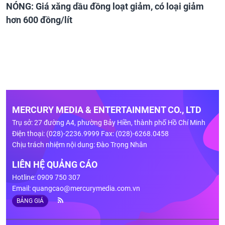
NÓNG: Giá xăng dầu đồng loạt giảm, có loại giảm
hơn 600 đồng/lít
MERCURY MEDIA & ENTERTAINMENT CO., LTD
Trụ sở: 27 đường A4, phường Bảy Hiền, thành phố Hồ Chí Minh
Điện thoại: (028)-2236.9999 Fax: (028)-6268.0458
Chịu trách nhiệm nội dung: Đào Trọng Nhân
LIÊN HỆ QUẢNG CÁO
Hotline: 0909 750 307
Email:
quangcao@mercurymedia.com.vn
BẢNG GIÁ