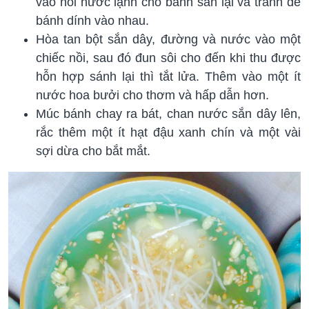
vào nồi nước lạnh cho bánh săn lại và tránh để
bánh dính vào nhau.
Hòa tan bột sắn dây, đường và nước vào một
chiếc nồi, sau đó đun sôi cho đến khi thu được
hỗn hợp sánh lại thì tắt lửa. Thêm vào một ít
nước hoa bưởi cho thơm và hấp dẫn hơn.
Múc bánh chay ra bát, chan nước sắn dây lên,
rắc thêm một ít hạt đậu xanh chín và một vài
sợi dừa cho bắt mắt.