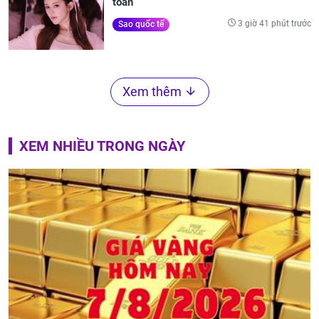
toàn
3 giờ 41 phút trước
Sao quốc tế
Xem thêm
XEM NHIỀU TRONG NGÀY