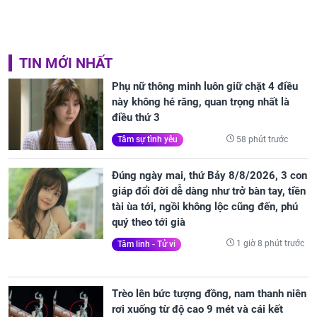
TIN MỚI NHẤT
Phụ nữ thông minh luôn giữ chặt 4 điều
này không hé răng, quan trọng nhất là
điều thứ 3
58 phút trước
Tâm sự tình yêu
Đúng ngày mai, thứ Bảy 8/8/2026, 3 con
giáp đổi đời dễ dàng như trở bàn tay, tiền
tài ùa tới, ngồi không lộc cũng đến, phú
quý theo tới già
1 giờ 8 phút trước
Tâm linh - Tử vi
Trèo lên bức tượng đồng, nam thanh niên
rơi xuống từ độ cao 9 mét và cái kết