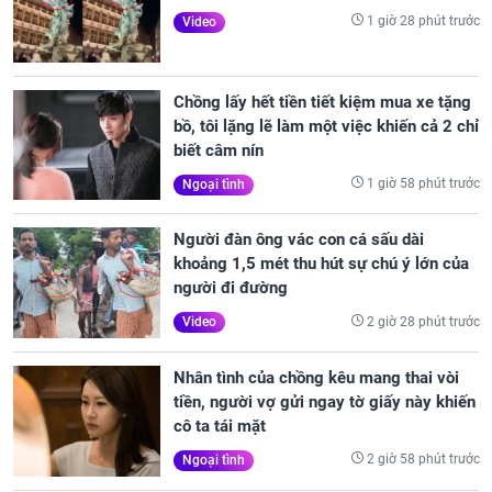
1 giờ 28 phút trước
Video
Chồng lấy hết tiền tiết kiệm mua xe tặng
bồ, tôi lặng lẽ làm một việc khiến cả 2 chỉ
biết câm nín
1 giờ 58 phút trước
Ngoại tình
Người đàn ông vác con cá sấu dài
khoảng 1,5 mét thu hút sự chú ý lớn của
người đi đường
2 giờ 28 phút trước
Video
Nhân tình của chồng kêu mang thai vòi
tiền, người vợ gửi ngay tờ giấy này khiến
cô ta tái mặt
2 giờ 58 phút trước
Ngoại tình