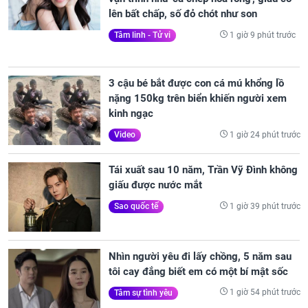
lên bất chấp, số đỏ chót như son
1 giờ 9 phút trước
Tâm linh - Tử vi
3 cậu bé bắt được con cá mú khổng lồ
nặng 150kg trên biển khiến người xem
kinh ngạc
1 giờ 24 phút trước
Video
Tái xuất sau 10 năm, Trần Vỹ Đình không
giấu được nước mắt
1 giờ 39 phút trước
Sao quốc tế
Nhìn người yêu đi lấy chồng, 5 năm sau
tôi cay đắng biết em có một bí mật sốc
1 giờ 54 phút trước
Tâm sự tình yêu