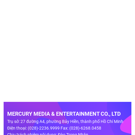
MERCURY MEDIA & ENTERTAINMENT CO., LTD
Trụ sở: 27 đường A4, phường Bảy Hiền, thành phố Hồ Chí Minh
Điện thoại: (028)-2236.9999 Fax: (028)-6268.0458
Chịu trách nhiệm nội dung: Đào Trọng Nhân