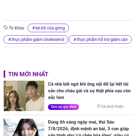
Từ khóa:
lợi ích của gừng
thực phẩm giảm cholesterol
thực phẩm hỗ trợ giảm cân
TIN MỚI NHẤT
Cả nhà bất ngờ khi ông nội để lại hết tài
sản cho cháu gái và sự thật phía sau còn
sốc hơn
54 phút trước
Tâm sự gia đình
Đúng 6h sáng ngày mai, thứ Sáu
7/8/2026, định mệnh an bài, 3 con giáp
vận trình như 'cá chép hóa rồng', giàu có