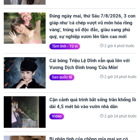
Đúng ngày mai, thứ Sáu 7/8/2026, 3 con
giáp như 'cá chép vượt vũ môn hóa rồng
vàng', trúng số độc đắc, giàu sang phú
quý, sự nghiệp vươn lên tầm cao mới
2 giờ 4 phút trước
Tâm linh - Tử vi
Cái bóng Triệu Lệ Dĩnh vẫn quá lớn với
Vương Dịch Đình trong 'Cửu Môn'
2 giờ 24 phút trước
Sao quốc tế
Cận cảnh quá trình bắt sống trăn khổng lồ
dài 4,5 mét bò vào vườn nhà dân
2 giờ 24 phút trước
Video
Bị nhân tình của chồng mỉa mai vợ có