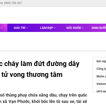
ine: 0909 750 307
G
GIẢI TRÍ
LÀM ĐẸP
SỨC KHỎE
DINH DƯ
ốc cháy làm đứt đường dây
lịch cú
Công ty
i tử vong thương tâm
Motor 
Vinhom
UPS Hy
 số thùng phuy chứa xăng dầu, chạy trên quốc
https:/
n xã Vạn Phước, khói bốc lên từ sau xe, tài xế