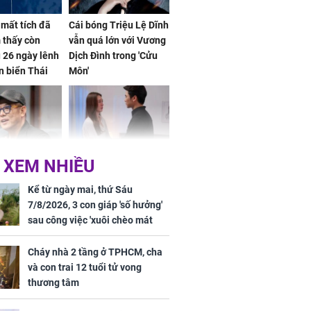
mất tích đã
Cái bóng Triệu Lệ Dĩnh
 thấy còn
vẫn quá lớn với Vương
 26 ngày lênh
Dịch Đình trong 'Cửu
n biển Thái
Môn'
ơng
 XEM NHIỀU
iệt lên tiếng
Cô gái bị ép đi xem
ồn thay tim,
mắt, nhưng vừa thấy
Kể từ ngày mai, thứ Sáu
hứng minh sức
đối tượng mai mối thì
7/8/2026, 3 con giáp 'số hưởng'
đỏ mặt ‘đứng hình’
sau công việc 'xuôi chèo mát
mái', tiền tài 'thu về như nước',
tình duyên viên mãn
Cháy nhà 2 tầng ở TPHCM, cha
và con trai 12 tuổi tử vong
thương tâm
rương Tiểu Phỉ