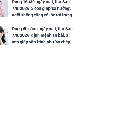
Đúng 16h30 ngày mai, thứ Sáu
ồng hành cùng
7/8/2026, 3 con giáp 'số hưởng',
h Trì, Địch Lệ
ngồi không cũng có lộc rơi trúng
 quảng bá
đầu, vừa tránh được họa vừa có
tiền vàng
Đúng 6h sáng ngày mai, thứ Sáu
7/8/2026, định mệnh an bài, 3
con giáp vận trình như 'cá chép
hóa rồng', giàu có lên bất chấp,
số đỏ chót như son