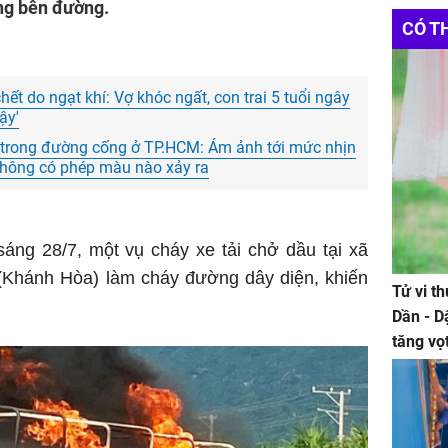
Websit
ống bên đường.
Đầu Tư
CÓ T
Xe tải
c
Bảng G
ết do ngạt khí: Vợ khóc ngất, con trai 5 tuổi ngây
ậy'
trong đường cống ở TP.HCM: Ám ảnh tới mức nhịn
hông có phép màu nào xảy ra
áng 28/7, một vụ cháy xe tải chở dầu tại xã
Khánh Hòa) làm cháy đường dây diện, khiến
Tử vi t
Dần - D
tăng vọ
tiền mấ