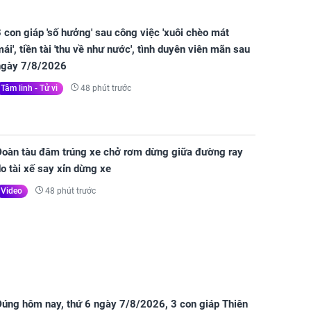
 con giáp 'số hưởng' sau công việc 'xuôi chèo mát
ái', tiền tài 'thu về như nước', tình duyên viên mãn sau
ngày 7/8/2026
48 phút trước
Tâm linh - Tử vi
Đoàn tàu đâm trúng xe chở rơm dừng giữa đường ray
o tài xế say xỉn dừng xe
48 phút trước
Video