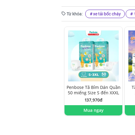
Từ khóa:
xe tải bốc cháy
Penbose Tã Bỉm Dán Quần
T
50 miếng Size S đến XXXL
137,970đ
Mua ngay