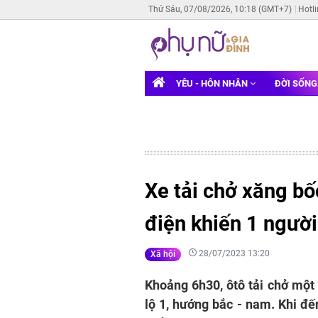
Thứ Sáu, 07/08/2026, 10:18 (GMT+7)
Hotl
YÊU - HÔN NHÂN
ĐỜI SỐN
Xe tải chở xăng b
điện khiến 1 ngườ
28/07/2023 13:20
Xã hội
Khoảng 6h30, ôtô tải chở một
lộ 1, hướng bắc - nam. Khi đế