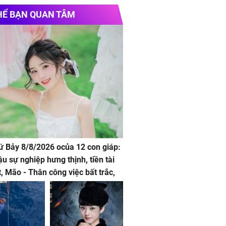
e chính thức
Vinhomes Hải Vân Bay
Chủ
HỂ BẠN QUAN TÂM
huyển nhà đi tỉnh
iá
Nhà Container
tại Tân Thanh năm 2025
hứ Bảy 8/8/2026 ocủa 12 con giáp:
ậu sự nghiệp hưng thịnh, tiền tài
t, Mão - Thân công việc bất trắc,
t tật mang