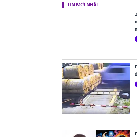
TIN MỚI NHẤT
3
m
d