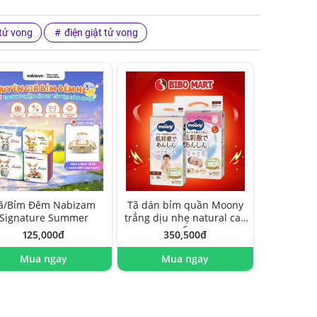
tử vong
điện giật tử vong
ã/Bỉm Đêm Nabizam
Tã dán bỉm quần Moony
Signature Summer
trắng dịu nhẹ natural cao
cấp
125,000đ
350,500đ
Mua ngay
Mua ngay