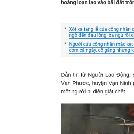
hoảng loạn lao vào bãi đất tr
Xót xa tang lễ của công nhân ch
ngô đến đau lòng 'ba ngủ rồi d
Người cứu công nhân mắc kẹt 
cơm cả ngày, cố gắng nhưng k
Dẫn tin từ Người Lao Động, s
Vạn Phước, huyện Vạn Ninh (
một người bị điện giật chết.