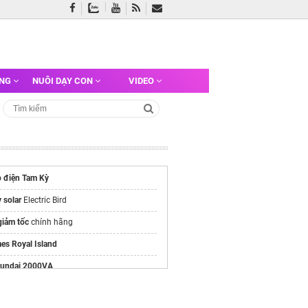
ỠNG
NUÔI DẠY CON
VIDEO
p điện Tam Kỳ
 solar
Electric Bird
giảm tốc
chính hãng
es Royal Island
undai 2000VA
/alluvia-city.com