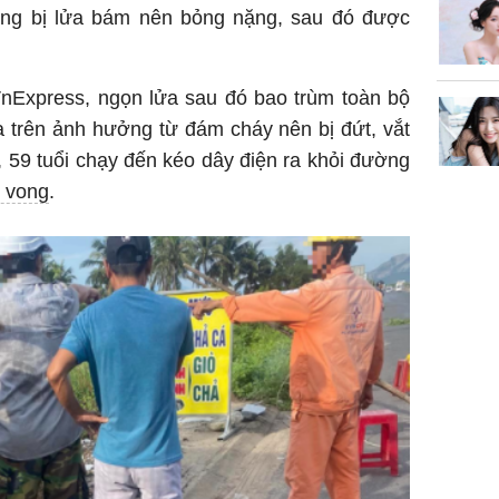
ưng bị lửa bám nên bỏng nặng, sau đó được
không đ
Châu Tin
Nhiệt Ba
phim?
VnExpress, ngọn lửa sau đó bao trùm toàn bộ
hía trên ảnh hưởng từ đám cháy nên bị đứt, vắt
59 tuổi chạy đến kéo dây điện ra khỏi đường
ử vong
.