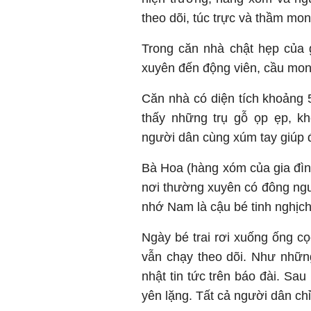
theo dõi, túc trực và thầm m
Trong căn nhà chật hẹp của 
xuyên đến động viên, cầu mong
Căn nhà có diện tích khoảng 5
thấy những trụ gỗ ọp ẹp, k
người dân cùng xúm tay giúp đỡ
Bà Hoa (hàng xóm của gia đìn
nơi thường xuyên có đông ngư
nhớ Nam là cậu bé tinh nghịc
Ngày bé trai rơi xuống ống cọ
vẫn chạy theo dõi. Như nhữ
nhật tin tức trên báo đài. Sa
yên lặng. Tất cả người dân ch