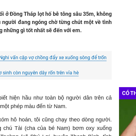
trạm as
uổi ở Đồng Tháp lọt hố bê tông sâu 35m, không
Mẫu
gạ
u người đang ngóng chờ từng chút một về tình
Nhà lắ
 những gì tốt nhất sẽ đến với em.
: Nghi vấn cặp vợ chồng đẩy xe xuống sông để trốn
ơ sinh còn nguyên dây rốn trên vỉa hè
CÓ T
iết hiện hầu như toàn bộ người dân trên cả
 một phép màu đến từ Nam.
xóm hô hoán, tôi cũng chạy theo dòng người.
ng chú Tài (cha của bé Nam) bơm oxy xuống