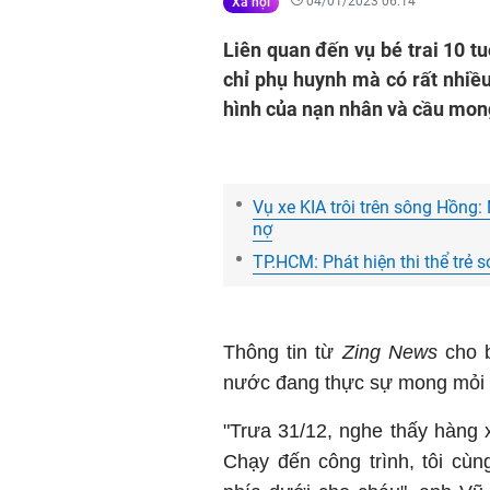
04/01/2023 06:14
Xã hội
Liên quan đến vụ bé trai 10 t
chỉ phụ huynh mà có rất nhiề
hình của nạn nhân và cầu mong
Vụ xe KIA trôi trên sông Hồng
nợ
TP.HCM: Phát hiện thi thể trẻ s
Thông tin từ
Zing News
cho b
nước đang thực sự mong mỏi
"Trưa 31/12, nghe thấy hàng 
Chạy đến công trình, tôi cù