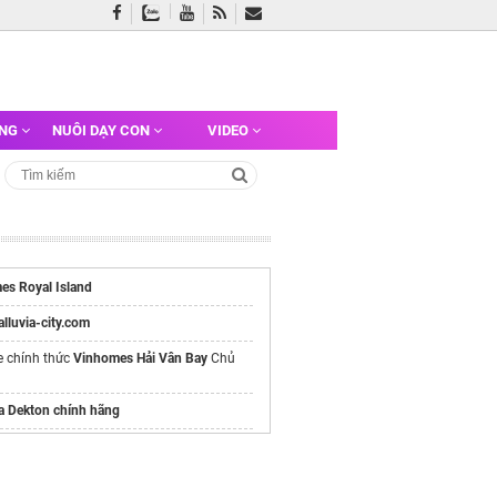
ỠNG
NUÔI DẠY CON
VIDEO
es Royal Island
/alluvia-city.com
e chính thức
Vinhomes Hải Vân Bay
Chủ
a Dekton chính hãng
 khí chưng áp
óng sàn bê tông