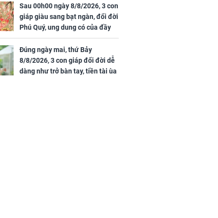
Sau 00h00 ngày 8/8/2026, 3 con
giáp giàu sang bạt ngàn, đổi đời
Phú Quý, ung dung có của đầy
nhà, ngày càng hưng thịnh sung
túc
Đúng ngày mai, thứ Bảy
8/8/2026, 3 con giáp đổi đời dễ
dàng như trở bàn tay, tiền tài ùa
tới, ngồi không lộc cũng đến,
phú quý theo tới già