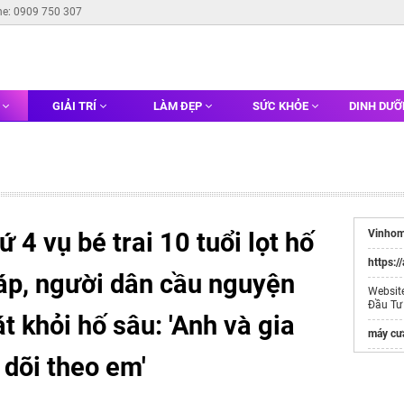
ne: 0909 750 307
G
GIẢI TRÍ
LÀM ĐẸP
SỨC KHỎE
DINH DƯ
 4 vụ bé trai 10 tuổi lọt hố
Vinhom
https:/
áp, người dân cầu nguyện
Websit
Đầu Tư
 khỏi hố sâu: 'Anh và gia
máy cư
dõi theo em'
Bê tông
Đánh b