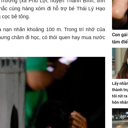
 Trường (xã Phú Lợi, huyện Thanh Bình, tỉnh
khắc cùng hàng xóm đi hỗ trợ bé Thái Lý Hạo
 cọc bê tông.
 nạn nhân khoảng 100 m. Trong trí nhớ của
Con gái
hưng chăm đi học, có thói quen hay mua nước
tâm điể
Lấy nhầm
thành trụ
tôi rút r
hôn nhâ