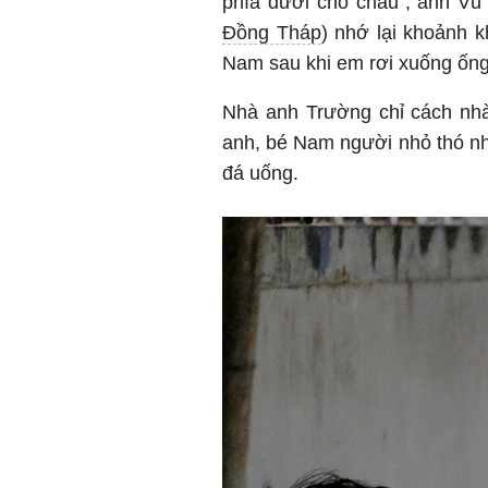
phía dưới cho cháu", anh Vũ
Đồng Tháp
) nhớ lại khoảnh 
Nam sau khi em rơi xuống ống
Nhà anh Trường chỉ cách nhà
anh, bé Nam người nhỏ thó n
đá uống.