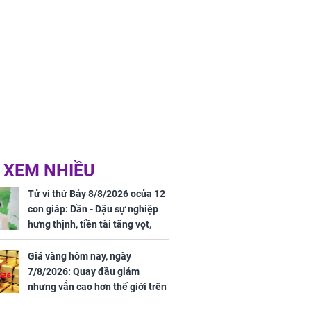
 XEM NHIỀU
Tử vi thứ Bảy 8/8/2026 ocủa 12
con giáp: Dần - Dậu sự nghiệp
hưng thịnh, tiền tài tăng vọt,
Mão - Thân công việc bất trắc,
tiền mất tật mang
Giá vàng hôm nay, ngày
7/8/2026: Quay đầu giảm
nhưng vẫn cao hơn thế giới trên
7 triệu đồng