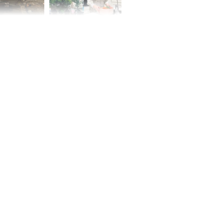
 Nữ công nhân
Đỗ Mỹ Linh hé lộ góc
trên đường đi
bếp chill của nhà mới -
rong khu công
cạnh biệt thự bầu Hiển
Sóng Thần
00 ngày
, 3 con giáp
g bạt ngàn,
Phú Quý, ung
của đầy nhà,
g hưng thịnh