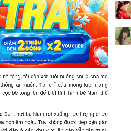
bê tông, tôi còn xót ruột huống chi là cha mẹ
 không ai muốn. Tôi chỉ cầu mong lực lượng
ọc bê tông lên để biết tình hình bé Nam thế
ọc Sen, nơi bé Nam rơi xuống, lực lượng chức
ỏa nghiêm ngặt. Tuy không được tiếp cận gần
ười dân ở các khu vực lân cận vẫn tập trung