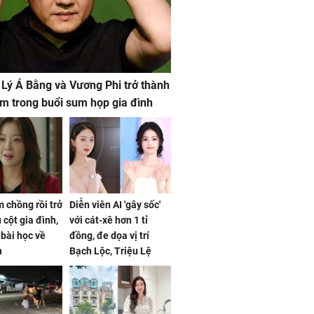
 Lý Á Bằng và Vương Phi trở thành
m trong buổi sum họp gia đình
 chồng rồi trở
Diễn viên AI 'gây sốc'
 cột gia đình,
với cát-xê hơn 1 tỉ
a bài học về
đồng, đe dọa vị trí
n
Bạch Lộc, Triệu Lệ
Dĩnh