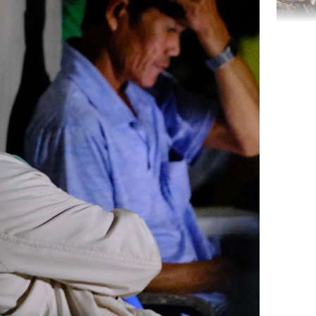
TP.HCM:
tử vong 
làm về t
nghiệp 
Sau 00h
8/8/2026
giàu san
đổi đời 
dung có 
ngày càn
sung túc