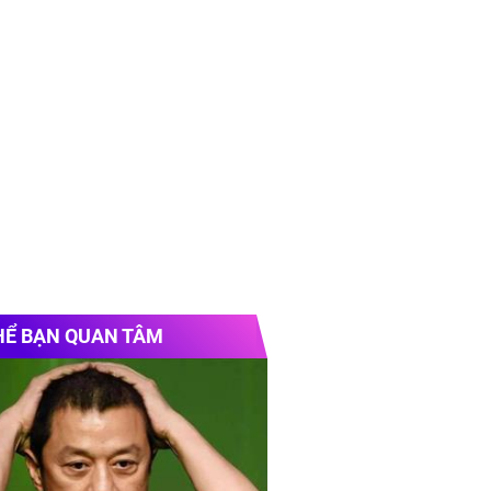
phalt 120 tấn/giờ
ch lát nền phòng khách
đẹp
p ghép
HỂ BẠN QUAN TÂM