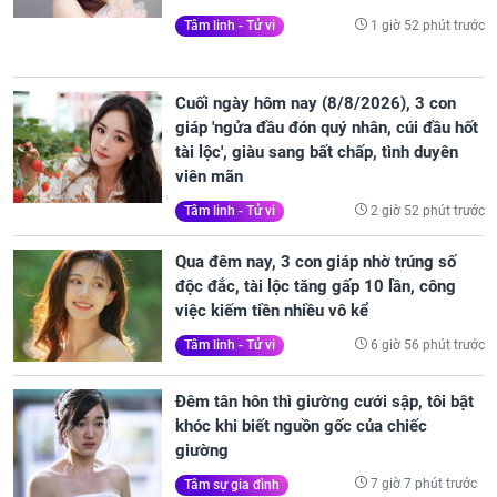
1 giờ 52 phút trước
Tâm linh - Tử vi
Cuối ngày hôm nay (8/8/2026), 3 con
giáp 'ngửa đầu đón quý nhân, cúi đầu hốt
tài lộc', giàu sang bất chấp, tình duyên
viên mãn
2 giờ 52 phút trước
Tâm linh - Tử vi
Qua đêm nay, 3 con giáp nhờ trúng số
độc đắc, tài lộc tăng gấp 10 lần, công
việc kiếm tiền nhiều vô kể
6 giờ 56 phút trước
Tâm linh - Tử vi
Đêm tân hôn thì giường cưới sập, tôi bật
khóc khi biết nguồn gốc của chiếc
giường
7 giờ 7 phút trước
Tâm sự gia đình