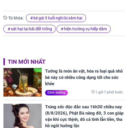
Từ khóa:
bé gái 5 tuổi nghi bị xâm hại
sát hại tại bãi đất trống
hiện trường vụ hiếp dâm
TIN MỚI NHẤT
Tưởng là món ăn vặt, hóa ra loại quả nhỏ
bé này có nhiều công dụng tốt cho sức
khỏe
1 giờ 7 phút trước
Dinh dưỡng
Trúng sốc độc đắc sau 16h30 chiều nay
(8/8/2026), Phật Bà nâng đỡ, 3 con giáp
vận khí cực thịnh, đỏ cả tình lẫn tiền, tha
hồ ngồi hưởng lộc