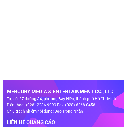
MERCURY MEDIA & ENTERTAINMENT CO., LTD
Trụ sở: 27 đường A4, phường Bảy Hiền, thành phố Hồ Chí Minh
Điện thoại: (028)-2236.9999 Fax: (028)-6268.0458
Chịu trách nhiệm nội dung: Đào Trọng Nhân
LIÊN HỆ QUẢNG CÁO