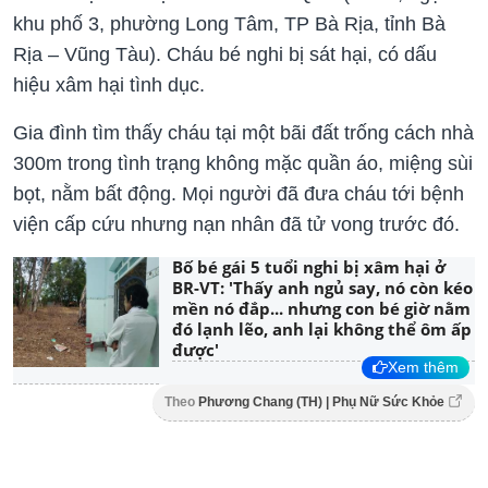
khu phố 3, phường Long Tâm, TP Bà Rịa, tỉnh Bà
Rịa – Vũng Tàu). Cháu bé nghi bị sát hại, có dấu
hiệu xâm hại tình dục.
Gia đình tìm thấy cháu tại một bãi đất trống cách nhà
300m trong tình trạng không mặc quần áo, miệng sùi
bọt, nằm bất động. Mọi người đã đưa cháu tới bệnh
viện cấp cứu nhưng nạn nhân đã tử vong trước đó.
Bố bé gái 5 tuổi nghi bị xâm hại ở
BR-VT: 'Thấy anh ngủ say, nó còn kéo
mền nó đắp... nhưng con bé giờ nằm
đó lạnh lẽo, anh lại không thể ôm ấp
được'
Xem thêm
Theo
Phương Chang (TH) | Phụ Nữ Sức Khỏe