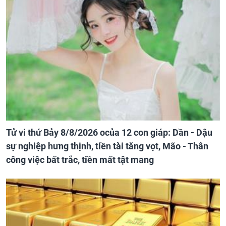
Tử vi thứ Bảy 8/8/2026 ocủa 12 con giáp: Dần - Dậu
sự nghiệp hưng thịnh, tiền tài tăng vọt, Mão - Thân
công việc bất trắc, tiền mất tật mang