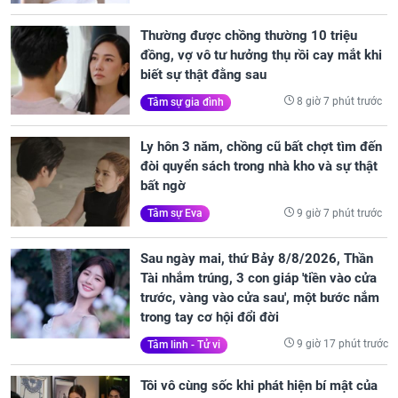
Thường được chồng thường 10 triệu
đồng, vợ vô tư hưởng thụ rồi cay mắt khi
biết sự thật đằng sau
8 giờ 7 phút trước
Tâm sự gia đình
Ly hôn 3 năm, chồng cũ bất chợt tìm đến
đòi quyển sách trong nhà kho và sự thật
bất ngờ
9 giờ 7 phút trước
Tâm sự Eva
Sau ngày mai, thứ Bảy 8/8/2026, Thần
Tài nhắm trúng, 3 con giáp 'tiền vào cửa
trước, vàng vào cửa sau', một bước nắm
trong tay cơ hội đổi đời
9 giờ 17 phút trước
Tâm linh - Tử vi
Tôi vô cùng sốc khi phát hiện bí mật của