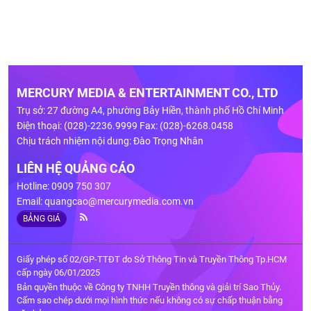
MERCURY MEDIA & ENTERTAINMENT CO., LTD
Trụ sở: 27 đường A4, phường Bảy Hiền, thành phố Hồ Chí Minh
Điện thoại: (028)-2236.9999 Fax: (028)-6268.0458
Chịu trách nhiệm nội dung: Đào Trọng Nhân
LIÊN HỆ QUẢNG CÁO
Hotline: 0909 750 307
Email:
quangcao@mercurymedia.com.vn
BẢNG GIÁ
Giấy phép số 02/GP-TTĐT do Sở Thông Tin và Truyền Thông Tp.HCM
cấp ngày 06/01/2025
Bản quyền thuộc về Công ty TNHH Truyền thông và giải trí Sao Thủy.
Cấm sao chép dưới mọi hình thức nếu không có sự chấp thuận bằng