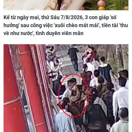
Kể từ ngày mai, thứ Sáu 7/8/2026, 3 con giáp 'số
hưởng' sau công việc 'xuôi chèo mát mái', tiền tài 'thu
về như nước', tình duyên viên mãn