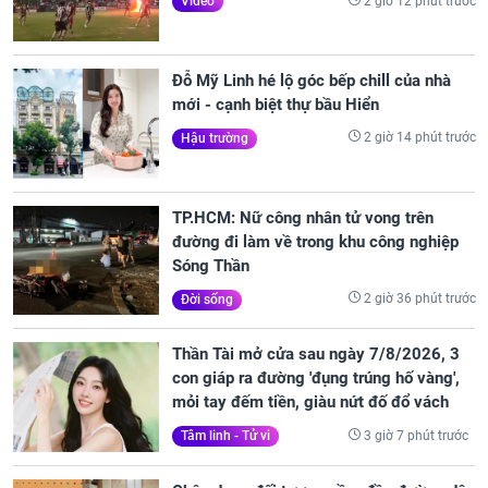
2 giờ 12 phút trước
Video
Đỗ Mỹ Linh hé lộ góc bếp chill của nhà
mới - cạnh biệt thự bầu Hiển
2 giờ 14 phút trước
Hậu trường
TP.HCM: Nữ công nhân tử vong trên
đường đi làm về trong khu công nghiệp
Sóng Thần
2 giờ 36 phút trước
Đời sống
Thần Tài mở cửa sau ngày 7/8/2026, 3
con giáp ra đường 'đụng trúng hố vàng',
mỏi tay đếm tiền, giàu nứt đố đổ vách
3 giờ 7 phút trước
Tâm linh - Tử vi