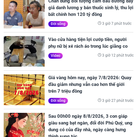
Chân dung đối tượng cầm đầu đường dây
giả danh lương y bán thuốc sinh lý, thu lợi
bất chính hơn 120 tỷ đồng
3 giờ 7 phút trước
Đời sống
Vào cửa hàng tiện lợi cướp tiền, người
phụ nữ bị xé rách áo trong lúc giằng co
3 giờ 12 phút trước
Video
Giá vàng hôm nay, ngày 7/8/2026: Quay
đầu giảm nhưng vẫn cao hơn thế giới
trên 7 triệu đồng
3 giờ 27 phút trước
Đời sống
Sau 00h00 ngày 8/8/2026, 3 con giáp
giàu sang bạt ngàn, đổi đời Phú Quý, ung
dung có của đầy nhà, ngày càng hưng
thịnh sung túc