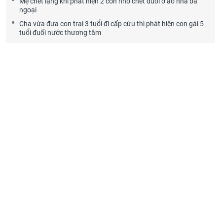
Mẹ chết lặng khi phát hiện 2 con nhỏ chết đuối ở ao nhà bà
ngoại
Cha vừa đưa con trai 3 tuổi đi cấp cứu thì phát hiện con gái 5
tuổi đuối nước thương tâm