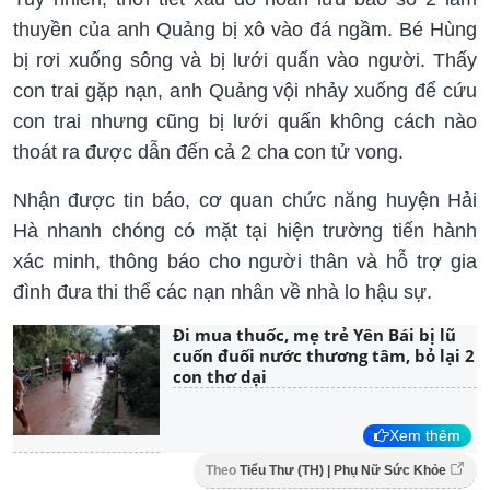
thuyền của anh Quảng bị xô vào đá ngầm. Bé Hùng
bị rơi xuống sông và bị lưới quấn vào người. Thấy
con trai gặp nạn, anh Quảng vội nhảy xuống để cứu
con trai nhưng cũng bị lưới quấn không cách nào
thoát ra được dẫn đến cả 2 cha con tử vong.
Nhận được tin báo, cơ quan chức năng huyện Hải
Hà nhanh chóng có mặt tại hiện trường tiến hành
xác minh, thông báo cho người thân và hỗ trợ gia
đình đưa thi thể các nạn nhân về nhà lo hậu sự.
Đi mua thuốc, mẹ trẻ Yên Bái bị lũ
cuốn đuối nước thương tâm, bỏ lại 2
con thơ dại
Xem thêm
Theo
Tiểu Thư (TH) | Phụ Nữ Sức Khỏe