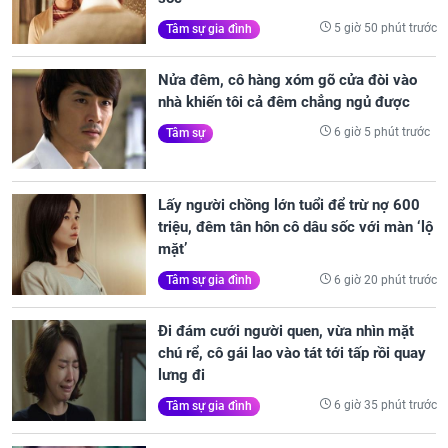
5 giờ 50 phút trước
Tâm sự gia đình
Nửa đêm, cô hàng xóm gõ cửa đòi vào
nhà khiến tôi cả đêm chẳng ngủ được
6 giờ 5 phút trước
Tâm sự
Lấy người chồng lớn tuổi để trừ nợ 600
triệu, đêm tân hôn cô dâu sốc với màn ‘lộ
mặt’
6 giờ 20 phút trước
Tâm sự gia đình
Đi đám cưới người quen, vừa nhìn mặt
chú rể, cô gái lao vào tát tới tấp rồi quay
lưng đi
6 giờ 35 phút trước
Tâm sự gia đình