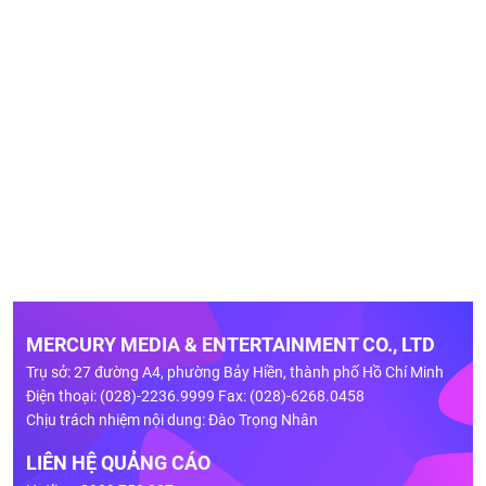
MERCURY MEDIA & ENTERTAINMENT CO., LTD
Trụ sở: 27 đường A4, phường Bảy Hiền, thành phố Hồ Chí Minh
Điện thoại: (028)-2236.9999 Fax: (028)-6268.0458
Chịu trách nhiệm nội dung: Đào Trọng Nhân
LIÊN HỆ QUẢNG CÁO