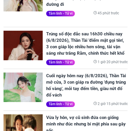
đường đi
45 phút trước
Tâm linh - Tử vi
Trúng số độc đắc sau 16h30 chiều nay
(6/8/2026), Thần Tài 'điểm mặt gọi tên',
3 con giáp lộc nhiều hơn sông, tài vận
sáng như trăng Rằm, chính thức hết khổ
1 giờ 20 phút trước
Tâm linh - Tử vi
Cuối ngày hôm nay (6/8/2026), Thần Tài
mở cửa, 3 con giáp ra đường 'đụng trúng
hố vàng', mỏi tay đếm tiền, giàu nứt đố
đổ vách
2 giờ 15 phút trước
Tâm linh - Tử vi
Vừa ly hôn, vợ cũ sinh đứa con giống
mình như đúc nhưng bí mật phía sau gây
sốc