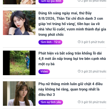
2 giờ 50 phút trước
Tâm sự gia đình
Đúng 6h sáng ngày mai, thứ Bảy
8/8/2026, Thần Tài chỉ đích danh 3 con
giáp 'rơi trúng hố vàng', tiền bạc ùa về
nhà 'như lũ cuốn', vươn mình thành đại gia
trong phút chốc
3 giờ 5 phút trước
Tâm linh - Tử vi
Phát hiện và bắt sống trăn khổng lồ dài
4,8 mét ẩn nấp trong bụi tre bên cạnh nhà
một cụ bà
3 giờ 20 phút trước
Video
Phụ nữ thông minh luôn giữ chặt 4 điều
này không hé răng, quan trọng nhất là
điều thứ 3
3 giờ 50 phút trước
Tâm sự tình yêu