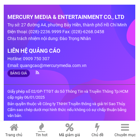
MERCURY MEDIA & ENTERTAINMENT CO., LTD
Trụ sở: 27 đường A4, phường Bảy Hiền, thành phố Hồ Chí Minh
Điện thoại: (028)-2236.9999 Fax: (028)-6268.0458
Chịu trách nhiệm nội dung: Đào Trọng Nhân
LIÊN HỆ QUẢNG CÁO
Hotline: 0909 750 307
Email:
quangcao@mercurymedia.com.vn
BẢNG GIÁ
Giấy phép số 02/GP-TTĐT do Sở Thông Tin và Truyền Thông Tp.HCM
cấp ngày 06/01/2025
Bản quyền thuộc về Công ty TNHH Truyền thông và giải trí Sao Thủy.
Cấm sao chép dưới mọi hình thức nếu không có sự chấp thuận bằng
văn bản.
Trang chủ
Tin hot
Mã giảm giá
Chủ đề
Chuyên mục