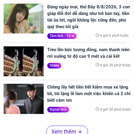
Đúng ngày mai, thứ Bảy 8/8/2026, 3 con
giáp đổi đời dễ dàng như trở bàn tay, tiền
tài ùa tới, ngồi không lộc cũng đến, phú
quý theo tới già
4 giờ 0 phút trước
Tâm linh - Tử vi
Trèo lên bức tượng đồng, nam thanh niên
rơi xuống từ độ cao 9 mét và cái kết
4 giờ 20 phút trước
Video
Chồng lấy hết tiền tiết kiệm mua xe tặng
bồ, tôi lặng lẽ làm một việc khiến cả 2 chỉ
biết câm nín
4 giờ 50 phút trước
Ngoại tình
Xem thêm