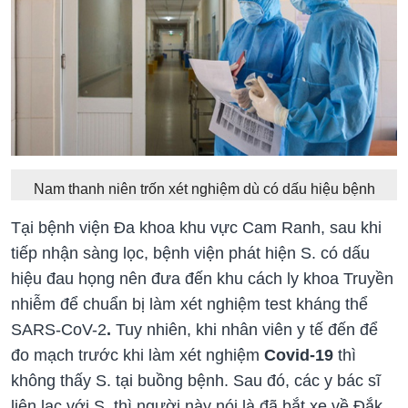
Nam thanh niên trốn xét nghiệm dù có dấu hiệu bệnh
Tại bệnh viện Đa khoa khu vực Cam Ranh, sau khi
tiếp nhận sàng lọc, bệnh viện phát hiện S. có dấu
hiệu đau họng nên đưa đến khu cách ly khoa Truyền
nhiễm để chuẩn bị làm xét nghiệm test kháng thể
SARS-CoV-2
.
Tuy nhiên, khi nhân viên y tế đến để
đo mạch trước khi làm xét nghiệm
Covid-19
thì
không thấy S. tại buồng bệnh. Sau đó, các y bác sĩ
liên lạc với S. thì người này nói là đã bắt xe về Đắk