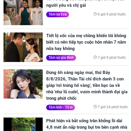
người yêu và chị gái
6 giờ 9 phút trước
Tâm sự Eva
Tiết lộ sốc của mẹ chồng khiến tôi không
biết có nên tiếp tục cuộc hôn nhân 7 năm
nữa hay không
7 giờ 9 phút trước
Tâm sự gia đình
Đúng 6h sáng ngày mai, thứ Bảy
8/8/2026, Thần Tài chỉ đích danh 3 con
giáp 'rơi trúng hố vàng', tiền bạc ùa về
nhà 'như lũ cuốn', vươn mình thành đại gia
trong phút chốc
7 giờ 24 phút trước
Tâm linh - Tử vi
Phát hiện và bắt sống trăn khổng lồ dài
4,8 mét ẩn nấp trong bụi tre bên cạnh nhà