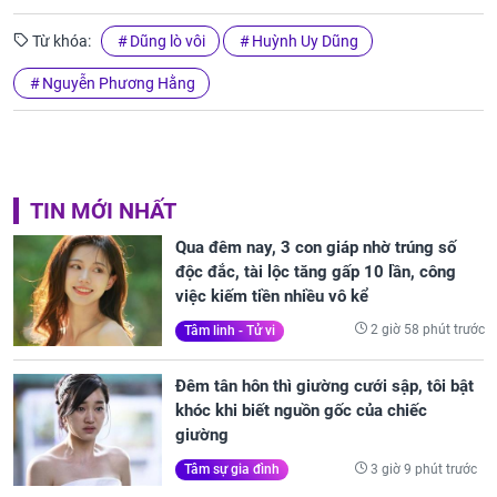
Từ khóa:
Dũng lò vôi
Huỳnh Uy Dũng
Nguyễn Phương Hằng
TIN MỚI NHẤT
Qua đêm nay, 3 con giáp nhờ trúng số
độc đắc, tài lộc tăng gấp 10 lần, công
việc kiếm tiền nhiều vô kể
2 giờ 58 phút trước
Tâm linh - Tử vi
Đêm tân hôn thì giường cưới sập, tôi bật
khóc khi biết nguồn gốc của chiếc
giường
3 giờ 9 phút trước
Tâm sự gia đình