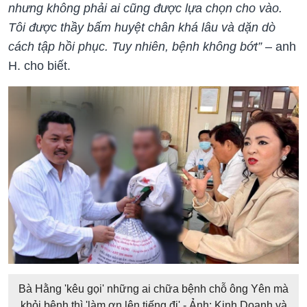
nhưng không phải ai cũng được lựa chọn cho vào.
Tôi được thầy bấm huyệt chân khá lâu và dặn dò
cách tập hồi phục. Tuy nhiên, bệnh không bớt”
– anh
H. cho biết.
Bà Hằng 'kêu gọi' những ai chữa bệnh chỗ ông Yên mà
khỏi bệnh thì 'làm ơn lên tiếng đi' - Ảnh: Kinh Doanh và