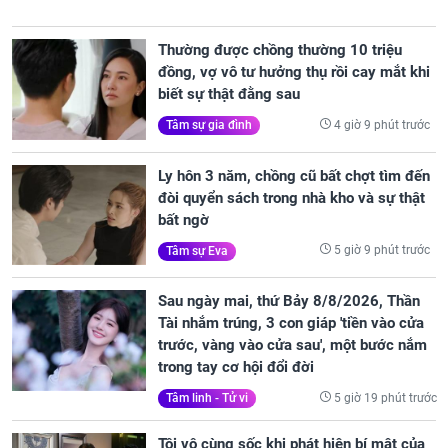
Thường được chồng thường 10 triệu
đồng, vợ vô tư hưởng thụ rồi cay mắt khi
biết sự thật đằng sau
4 giờ 9 phút trước
Tâm sự gia đình
Ly hôn 3 năm, chồng cũ bất chợt tìm đến
đòi quyển sách trong nhà kho và sự thật
bất ngờ
5 giờ 9 phút trước
Tâm sự Eva
Sau ngày mai, thứ Bảy 8/8/2026, Thần
Tài nhắm trúng, 3 con giáp 'tiền vào cửa
trước, vàng vào cửa sau', một bước nắm
trong tay cơ hội đổi đời
5 giờ 19 phút trước
Tâm linh - Tử vi
Tôi vô cùng sốc khi phát hiện bí mật của