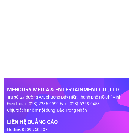
MERCURY MEDIA & ENTERTAINMENT CO., LTD
Trụ sở: 27 đường A4, phường Bảy Hiền, thành phố Hồ Chí Minh
Điện thoại: (028)-2236.9999 Fax: (028)-6268.0458
Chịu trách nhiệm nội dung: Đào Trọng Nhân
LIÊN HỆ QUẢNG CÁO
Hotline: 0909 750 307